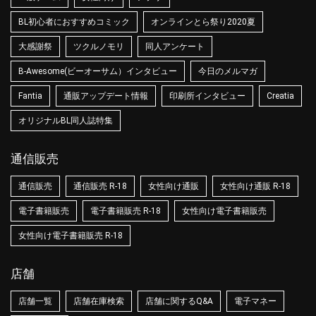
BL初心者におすすめコミック
オンラインとら祭り2020夏
大感謝祭
ツクルノモリ
同人アンケート
B-Awesome(ビーオーサム）インタビュー
今日のメルマガ
Fantia
通販アップデート情報
印刷所インタビュー
Creatia
オリジナルBL同人誌特集
通信販売
通信販売
通信販売 R-18
女性向け通販
女性向け通販 R-18
電子書籍販売
電子書籍販売 R-18
女性向け電子書籍販売
女性向け電子書籍販売 R-18
店舗
店舗一覧
店舗在庫検索
店舗に関するQ&A
電子マネー