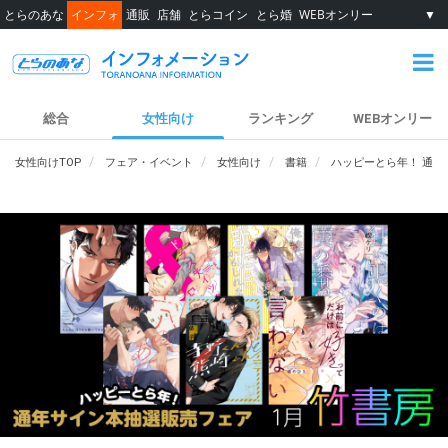
とらのあな
インフォ
通販
店舗
とらコイン
とら婚
WEBオンリー
▼
総合
女性向け
ランキング
WEBオンリー
女性向けTOP
フェア・イベント
女性向け
書籍
ハッピーとら年！ 通年