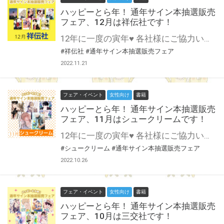
ハッピーとら年！ 通年サイン本抽選販売
フェア、12月は祥伝社です！
12年に一度の寅年♥ 各社様にご協力いただいて開催する 通年サイン本抽選販売フェア♪ 12月は祥伝社様にご協力いただきます！ 1年間開催してきたハッピーとら年フェア…締めくくりは信頼と安定のon BLUE comics！ この貴重な機会、皆様奮ってご応募くださいませ♥ ※対象は通信販売のみになります。
#祥伝社
#通年サイン本抽選販売フェア
2022.11.21
フェア・イベント
女性向け
書籍
ハッピーとら年！ 通年サイン本抽選販売
フェア、11月はシュークリームです！
12年に一度の寅年♥ 各社様にご協力いただいて開催する 通年サイン本抽選販売フェア♪ 11月はシュークリーム様にご協力いただきます！ 創刊2周年を迎え、ますます勢いに乗るfrom RED！ いざボーイズラブの新しいダンスフロアへ――！ この貴重な機会、皆様奮ってご応募くださいませ♥ ※対象は通信販売のみになります。
#シュークリーム
#通年サイン本抽選販売フェア
2022.10.26
フェア・イベント
女性向け
書籍
ハッピーとら年！ 通年サイン本抽選販売
フェア、10月は三交社です！