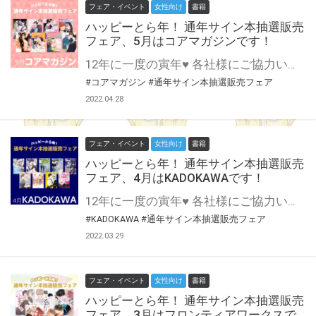
フェア・イベント
女性向け
書籍
ハッピーとら年！ 通年サイン本抽選販売
フェア、5月はコアマガジンです！
12年に一度の寅年♥ 各社様にご協力いただいて開催する 通年サイン本抽選販売フェア♪ 5月はコアマガジン様にご協力いただきます！ 創刊20年を超えるdrapが登場！ ホストもメンヘラもぜ～～んぶおまかせ♥ この貴重な機会、皆様奮ってご応募くださいませ♥ ※対象は通信販売のみになります。
#コアマガジン
#通年サイン本抽選販売フェア
2022.04.28
フェア・イベント
女性向け
書籍
ハッピーとら年！ 通年サイン本抽選販売
フェア、4月はKADOKAWAです！
12年に一度の寅年♥ 各社様にご協力いただいて開催する 通年サイン本抽選販売フェア♪ 4月はKADOKAWA様にご協力いただきます！ 多様なレーベルに多彩な作品群！ 異世界からDKまでよりどりみどり♪ この貴重な機会、皆様奮ってご応募くださいませ♥ ※対象は通信販売のみになります。
#KADOKAWA
#通年サイン本抽選販売フェア
2022.03.29
フェア・イベント
女性向け
書籍
ハッピーとら年！ 通年サイン本抽選販売
フェア、3月はフロンティアワークスで