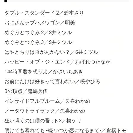
ダブル・スタンダード 2／碧本さり
おじさんラブハメワゴン／明美
めぐみとつぐみ 2／S井ミツル
めぐみとつぐみ 3／S井ミツル
はやとちりは埒があかない？／S井ミツル
ハッピー・オブ・ジ・エンド／おげれつたなか
144時間君を想うよ／かさいちあき
お前にだけは好きって言わない／橈やひろ
Bの頂点／鬼嶋兵伍
インサイドフルブルーム／久喜わかめ
ノーダウトライラック／久喜わかめ
狂い鳴くのは僕の番；β 3／楔ケリ
明けても暮れても -続 いつか恋になるまで-／倉橋トモ