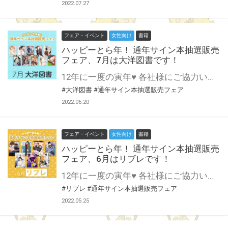
2022.07.27
フェア・イベント
女性向け
書籍
ハッピーとら年！ 通年サイン本抽選販売
フェア、7月は大洋図書です！
12年に一度の寅年♥ 各社様にご協力いただいて開催する 通年サイン本抽選販売フェア♪ 7月は大洋図書様にご協力いただきます！ スタイリッシュ&セクシュアルな男達の物語と言えば～？ ＼＼ihr HertZ／／ こころを焦がすセンシティブラブと言えば～？ ＼＼CRAFT／／ きっと誰もが一度は通ってる♥ 大洋図書様が7月に登場です！ この貴重な機会、皆様奮ってご応募くださいませ♥ ※対象は通信販売のみになります。
#大洋図書
#通年サイン本抽選販売フェア
2022.06.20
フェア・イベント
女性向け
書籍
ハッピーとら年！ 通年サイン本抽選販売
フェア、6月はリブレです！
12年に一度の寅年♥ 各社様にご協力いただいて開催する 通年サイン本抽選販売フェア♪ 6月はリブレ様にご協力いただきます！ BL初めてな方にも手が伸ばしやすいビボピーから、BLベテラン御用達(！？)ビーボーイコミックスまで！ 老若男女み～～～んな寄っといで♪ リブレさんのお出ましだ！ この貴重な機会、皆様奮ってご応募くださいませ♥ ※対象は通信販売のみになります。
#リブレ
#通年サイン本抽選販売フェア
2022.05.25