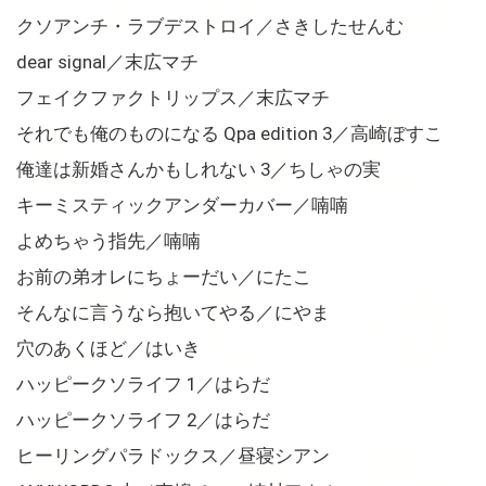
クソアンチ・ラブデストロイ／さきしたせんむ
dear signal／末広マチ
フェイクファクトリップス／末広マチ
それでも俺のものになる Qpa edition 3／高崎ぼすこ
俺達は新婚さんかもしれない 3／ちしゃの実
キーミスティックアンダーカバー／喃喃
よめちゃう指先／喃喃
お前の弟オレにちょーだい／にたこ
そんなに言うなら抱いてやる／にやま
穴のあくほど／はいき
ハッピークソライフ 1／はらだ
ハッピークソライフ 2／はらだ
ヒーリングパラドックス／昼寝シアン