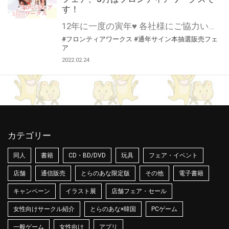
す！
12年に一度の寅年♥ 各社様にご協力いただいて開催する 通年サイン本抽選販売フェア♪ 3月はフロンティアワークス様にご協力いただきます！ 斬新で引き込まれるストーリーから濃密なエロスまで！ 「こんなBLが読みたかった！」そんな作品に出会えるダリアコミックス♥ この貴重な機会、皆様奮ってご応募くださいませ♥ ※対象は通信販売のみになります。
#フロンティアワークス
#通年サイン本抽選販売フェ
ア
2022.02.24
カテゴリー
同人
書籍
CD・BD/DVD
玩具
フェア・イベント
店舗
通信販売
とらのあな限定版
その他
電子書籍
キャンペーン
イラスト展
店舗フェア・セール
女性向けサークル紹介
とらのあな×韓国
PCゲーム
一般ゲーム
女性向け
アプリ