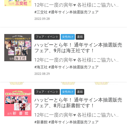
12年に一度の寅年♥ 各社様にご協力いただいて開催する 通年サイン本抽選販売フェア♪ 10月は三交社様にご協力いただきます！ あらゆるヘキを満たしてくれるシャルルコミックス・デイジーコミックスの登場です！ この貴重な機会、皆様奮ってご応募くださいませ♥ ※対象は通信販売のみになります。
#三交社
#通年サイン本抽選販売フェア
2022.09.28
フェア・イベント
女性向け
書籍
ハッピーとら年！ 通年サイン本抽選販売
フェア、9月は海王社です！
12年に一度の寅年♥ 各社様にご協力いただいて開催する 通年サイン本抽選販売フェア♪ 9月は海王社様にご協力いただきます！ 創刊20周年も間近のGUSHが登場♪ SWEET&HAPPY BOY’S LOVE LIFEに溺れよう！ この貴重な機会、皆様奮ってご応募くださいませ♥ ※対象は通信販売のみになります。
#海王社
#通年サイン本抽選販売フェア
2022.08.29
フェア・イベント
女性向け
書籍
ハッピーとら年！ 通年サイン本抽選販売
フェア、8月は新書館です！
12年に一度の寅年♥ 各社様にご協力いただいて開催する 通年サイン本抽選販売フェア♪ 8月は新書館様にご協力いただきます！ 恋愛至上主義・BLコミック誌『Dear＋』にオトナの愛のBLマガジン『Cheri＋』を擁するディアプラスコミックスがついに登場！ この貴重な機会、皆様奮ってご応募くださいませ♥ ※対象は通信販売のみになります。
#新書館
#通年サイン本抽選販売フェア