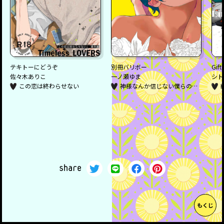
テキトーにどうぞ
別冊バリボー
Gift
佐々木ありこ
一ノ瀬ゆま
シト
この恋は終わらせない
神様なんか信じない僕らのエデン
share
もくじ