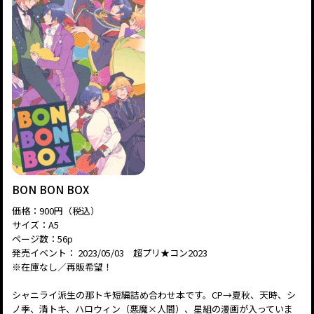
BON BON BOX
価格：900円（税込）
サイズ：A5
ページ数：56p
発売イベント： 2023/05/03 超プリ★コン2023
※在庫なし／再販希望！
シャニライ派生の那トキ短編詰め合わせ本です。CP→夏秋、天時、シ
ノ季、清トキ、ハロウィン（悪魔×人間）、星組の漫画が入っていま