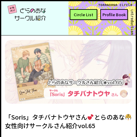
TORANOANA Circle
introduction
Circle List
Profile Book
「Soris」タチバナトウヤさん
とらのあな
女性向けサークルさん紹介vol.65