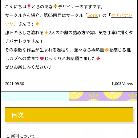
こんにちは
とらのあな
デザイナーのすずです。
サークルさん紹介、第65回目はサークル「
Soris
」の「
タチバナト
ウヤ
」さんです
那トキらしさ溢れる
2人の距離の詰め方や雰囲気を丁寧に描くタ
チバナトウヤさん！
その素敵な作品が生まれる過程や、並々ならぬ熱量
を感じる推
しカプへの愛まで
じっくりとお話頂きました
ぜひお楽しみください♪
2021.09.30
1,003 Views
目次
新刊について