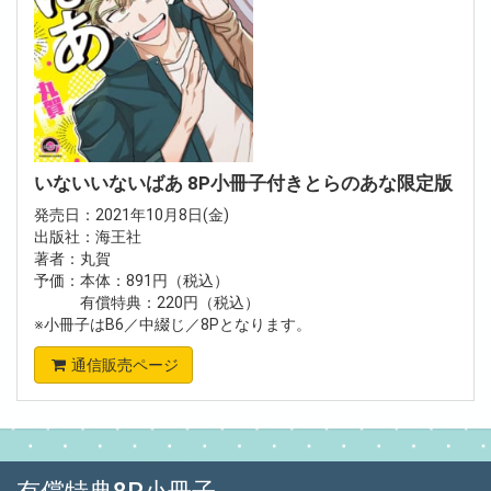
いないいないばあ 8P小冊子付きとらのあな限定版
発売日：2021年10月8日(金)
出版社：海王社
著者：丸賀
予価：本体：891円（税込）
有償特典：220円（税込）
※小冊子はB6／中綴じ／8Pとなります。
通信販売ページ