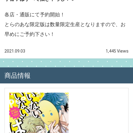
各店・通販にて予約開始！
とらのあな限定版は数量限定生産となりますので、お
早めにご予約下さい！
2021.09.03
1,445 Views
商品情報