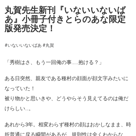
丸賀先生新刊『いないいないば
あ』小冊子付きとらのあな限定
版発売決定！
#いないいないばあ
#丸賀
「秀樹はさ、もう一回俺の事……抱ける？」
ある日突然、親友である種村の顔面が顔文字みたいに
なっていた！
被り物かと思いきや、どうやらそう見えてるのは俺だ
けらしい…。
あれから3年。相変わらず種村の顔はおかしなまま、時
折普通に戻る瞬間があるが、規則性は全くわからな