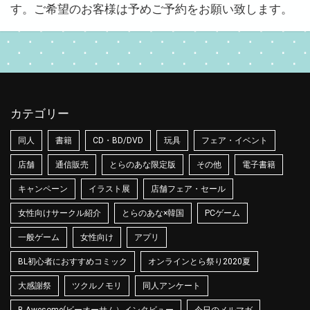
す。ご希望のお客様は予めご予約をお願い致します。
カテゴリー
同人
書籍
CD・BD/DVD
玩具
フェア・イベント
店舗
通信販売
とらのあな限定版
その他
電子書籍
キャンペーン
イラスト展
店舗フェア・セール
女性向けサークル紹介
とらのあな×韓国
PCゲーム
一般ゲーム
女性向け
アプリ
BL初心者におすすめコミック
オンラインとら祭り2020夏
大感謝祭
ツクルノモリ
同人アンケート