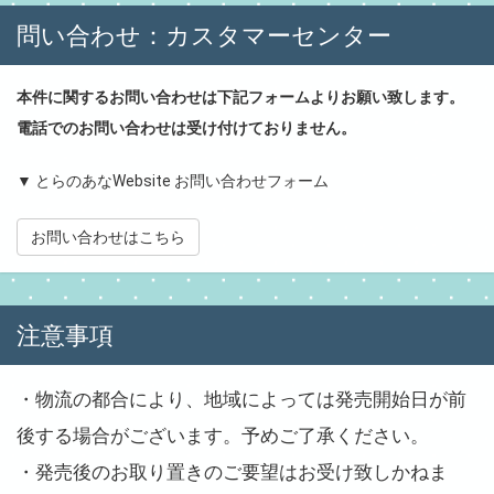
問い合わせ：カスタマーセンター
本件に関するお問い合わせは下記フォームよりお願い致します。
電話でのお問い合わせは受け付けておりません。
▼ とらのあなWebsite お問い合わせフォーム
お問い合わせはこちら
注意事項
・物流の都合により、地域によっては発売開始日が前
後する場合がございます。予めご了承ください。
・発売後のお取り置きのご要望はお受け致しかねま