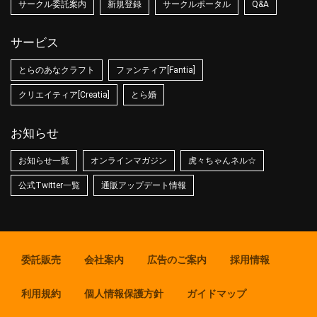
サークル委託案内
新規登録
サークルポータル
Q&A
サービス
とらのあなクラフト
ファンティア[Fantia]
クリエイティア[Creatia]
とら婚
お知らせ
お知らせ一覧
オンラインマガジン
虎々ちゃんネル☆
公式Twitter一覧
通販アップデート情報
委託販売
会社案内
広告のご案内
採用情報
利用規約
個人情報保護方針
ガイドマップ