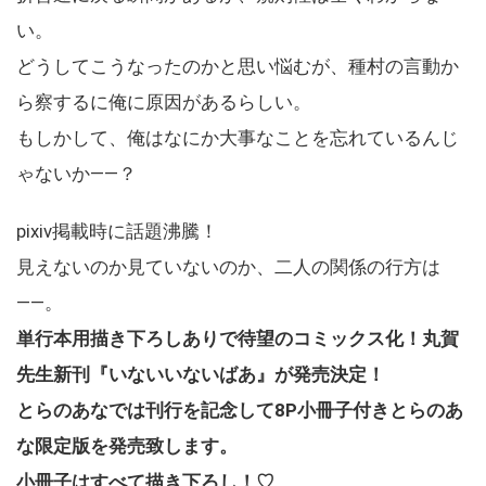
い。
どうしてこうなったのかと思い悩むが、種村の言動か
ら察するに俺に原因があるらしい。
もしかして、俺はなにか大事なことを忘れているんじ
ゃないか——？
pixiv掲載時に話題沸騰！
見えないのか見ていないのか、二人の関係の行方は
——。
単行本用描き下ろしありで待望のコミックス化！丸賀
先生新刊『いないいないばあ』が発売決定！
とらのあなでは刊行を記念して8P小冊子付きとらのあ
な限定版を発売致します。
小冊子はすべて描き下ろし！♡