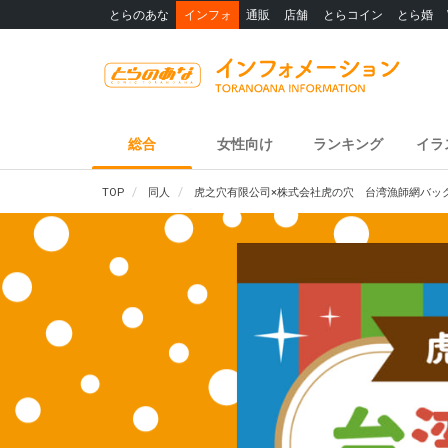
とらのあな
インフォ
通販
店舗
とらコイン
とら婚
総合
女性向け
ランキング
イラ
TOP
同人
虎之穴有限公司×株式会社虎の穴 台湾漁師網バッ