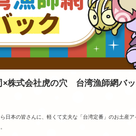
司×株式会社虎の穴 台湾漁師網バ
から日本の皆さんに、軽くて丈夫な「台湾定番」のお土産ア
す。