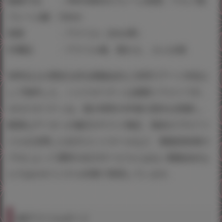
額縁寸法 ：393×508mmフレーム材質：アルミ製、
フレーム幅：12mm
表面 ：アクリル（2mm厚）
付属品 ：アクリル板、額ひも 、かぶせ箱
50年以上の歴史を誇る製版会社と共同でアート作品と
して制作した、ハイクオリティな複製イラストです。
そのクオリティは、紙の特性や作者の意向を把握し、
最適なデータへの修正やテスト検証、独自のプロファ
イルを活用した出力コントロールなど、製版技術者の
プロによって通常の出力サービスにはない製版会社な
らではのオリジナル作業で実現しています。
A3アクリルボード