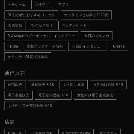
一般ゲーム
女性向け
アプリ
BL初心者におすすめコミック
オンラインとら祭り2020夏
大感謝祭
ツクルノモリ
同人アンケート
B-Awesome(ビーオーサム）インタビュー
今日のメルマガ
Fantia
通販アップデート情報
印刷所インタビュー
Creatia
オリジナルBL同人誌特集
通信販売
通信販売
通信販売 R-18
女性向け通販
女性向け通販 R-18
電子書籍販売
電子書籍販売 R-18
女性向け電子書籍販売
女性向け電子書籍販売 R-18
店舗
店舗一覧
店舗在庫検索
店舗に関するQ&A
電子マネー