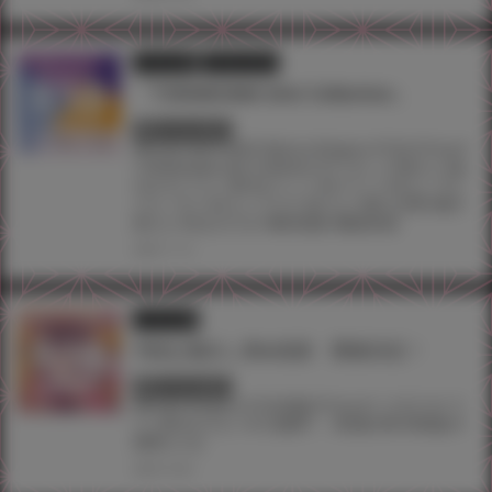
イラスト展
ツクルノモリ
『TORANOANA Girls Collection』
終了しています
#BLADE
#DISTANCE
#karory
#mignon
#TAG
#Tony
#
TORANOANA Girls Collection
#アゴビッチ姉さん
#あ
やみ
#イラスト展
#おりょう
#ぎうにう
#きんく
#ツ
クルノモリ
#ホムンクルス
#むちゃ
#村上水軍
#柚子
奈ひよ
#玉之けだま
#珈琲貴族
#藤真拓哉
2024.11.15
イラスト展
TAGお蔵出し祭in池袋 開催決定！
終了しています
#BLADE
#mignon
#TAG池袋
#Tony
#イコモチ
#イラ
スト展
#けけもつ
#三色網戸。
#加瀬大輝
#弱電波
#
神岡ちろる
2024.10.02