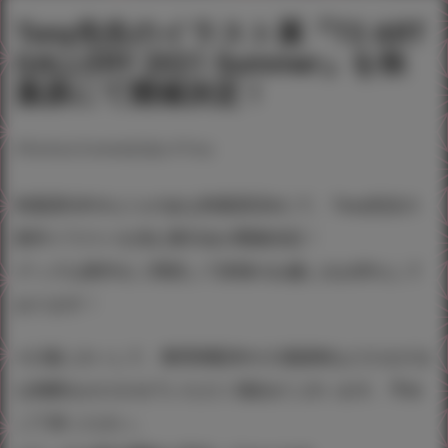
Tony先生のイラスト展『T2 ART
GALLERY 2021 Summer』を秋
葉原にて開催決定！
#Fantia＆Creatia交流会
#Tony
秋葉原UDX＆とらのあな秋葉原店Aにて、Tony先生の
新作イラストを含む展示会が開催決定！
グッズも新作をご用意して皆様のお越しをお待ちして
おります！
※入場にさいして、整理券配布や入場規制などさまざま
な制限をかけさせていただく場合がございます。予め
ご了承ください。