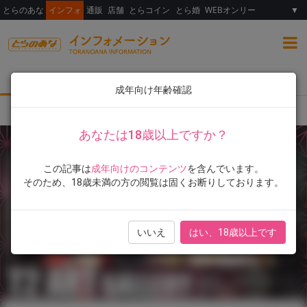
とらのあな
インフォ
通販
店舗
とらコイン
とら婚
WEBオンリー
▼
総合
女性向け
ランキング
イラスト展
成年向け年齢確認
TOP
イラスト展
Tony先生のイラスト展『T2 ART GALLERY 2021 Summ
あなたは18歳以上ですか？
この記事は
成年向けのコンテンツ
を含んでいます。
そのため、18歳未満の方の閲覧は固くお断りしております。
いいえ
はい、18歳以上です