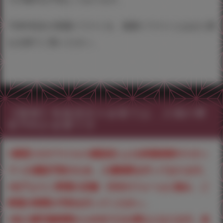
TONY先生の美麗イラストを、複製イラストとはまた異
なる形でご覧ください。
【重要】秋葉原店Ａ会場では、入場の事
前予約が必要です
※新型コロナウイルス感染症による来場者様やスタッ
フへの感染予防のため、入場制限を行っております。
※以下よりご希望の店舗・日付のフォームに進み、ご
希望の時間の予約を行ってください。
※各入場可能時間から45分で入れ替えとなります。各