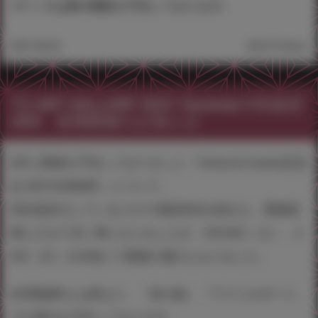
※グッズは後日通販を予定しております。
2021.08.03
28,519 Views
T2 ART GALLERY 2021 Summer＠秋葉原
UDX 延期開催のお知らせ
8月に開催を予定しておりました「Fantia＆Creatia交流
会 2021SUMMER」について、
現在急拡大しているコロナ感染状況を踏まえ、開催延
期とさせて頂く事となりましたが、9月25日（土）、2
6日（日）の日程にて開催の運びとなりました。
8月開催時とは異なり、「掛け軸」「アクリルボード」
での展示を予定しております。