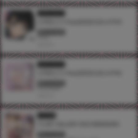
フェア・イベント
台灣虎之穴×Tony老師簽名會 in FF43
終了しています
#Tony
2024.08.16
フェア・イベント
台灣虎之穴×Tony老師簽名會 in FF42
終了しています
#Tony
#台湾
2024.02.16
イラスト展
T2 ART GALLERY 2023 IKEBUKURO
終了しています