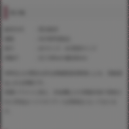
掛け軸
販売方式 ：受注販売
価格 ：29,700円(税込)
画寸 ：A3 サイズ・A3 変形サイズ
掛軸寸 ：丈1,100mm×幅420mm
50年以上の歴史を誇る掛軸製造卸業者による、高級感
あふれる掛軸です。
美麗イラストに加え、京金襴などの高級生地で表装さ
れた作品はハイクオリティな芸術品となっておりま
す。