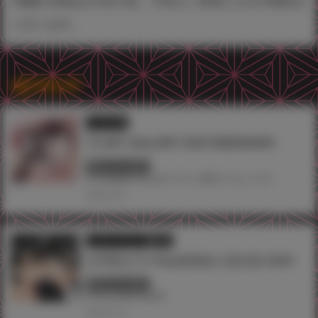
※物販の商品は予定の為、予告なく変更になる可能性が
ございます。
関連記事
イラスト展
T2 ART GALLERY 2025 IKEBUKURO
終了しています
#TAG池袋
#Tony
#イラスト展
#ツクルノモリ
2025.02.03
フェア・イベント
店舗
台灣虎之穴×Tony老師線上簽名會 2025
終了しています
#Tony
#台北
#台湾
2025.01.24