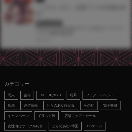
「ツクルノモリ」企業ブースの出展が決
定！
終了しています
#Fantia＆Creatia交流会
#アニメを語るな！
#ツクル
ノモリ
#渡航
#猫山苗
2021.09.17
カテゴリー
同人
書籍
CD・BD/DVD
玩具
フェア・イベント
店舗
通信販売
とらのあな限定版
その他
電子書籍
キャンペーン
イラスト展
店舗フェア・セール
女性向けサークル紹介
とらのあな×韓国
PCゲーム