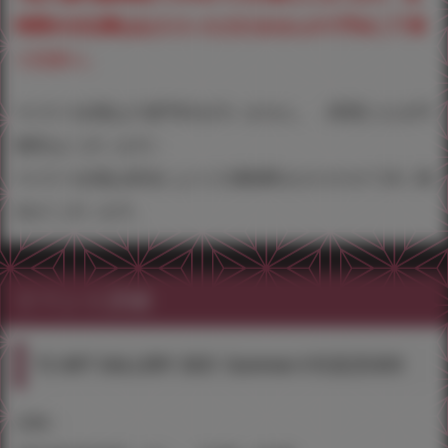
時間45分以降はお入りいただけませんので予めご了承
ください。
※ＵＤＸ会場は入場予約を行いません。（変更となる可
能性はございます）
※ＵＤＸ会場は状況により入場制限をかけさせて頂く場
合がございます。
イベント詳細
T2 ART GALLERY 2021 Summer＠秋葉原UDX
日時：