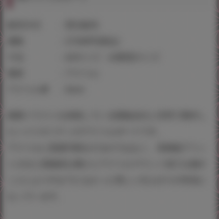
販売方式 ：受注販売
価格 ：27,500円(税込)
寸法 ：A3サイズ・A3変形サイズ
素材 ：アクリル
アクリル厚 ：5mm
複製イラストを依頼している製版会社と共同で製作し
たハイクオリティのアクリルボードです。
アクリルに直接印刷をするのではなく、高精細プリン
トされた高級紙を裏からアクリルマウント加工を施す
ことにより今までになかった美しい仕上がりの作品に
なっています。