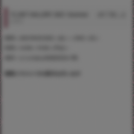
T2 ART GALLERY 2021 Summer （終了致しま
した）
期間：2021年8月20日（金）～29日（日）
時間：12:00～19:00（予定）
場所：とらのあな秋葉原店A 7階
複製イラストでの展示を行います