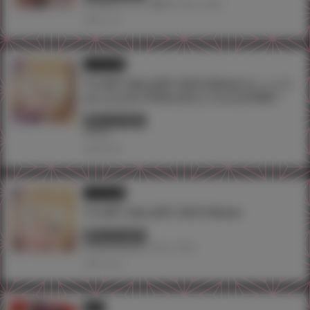
#Tony
#イラスト展
#ツクルノモリ
2023.11.21
イラスト展
T2 ART GALLERY 2023 Winter in とらの
あな台北店 即將在虎之穴台北店舉辦！
終了しています
#Tony
2023.02.24
イラスト展
T2 ART GALLERY 2023 Winter
終了しています
#TAG
#Tony
#ツクルノモリ
2022.12.23
同人