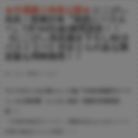
★共通購入特典公開★
にこびぃ
先生！初単行本『初恋シースル
ー』7月16日(金)発売決定！！
《にこびぃ先生描き下ろしB2タ
ペストリー》付きとらのあな限
定版も同時発売！！
#にこびぃ
#初恋シースルー
ワニマガジンの人気コミック誌『COMIC快楽天ビース
ト』の人気作家・にこびぃ先生！初単行本発売決
定！！
『COMIC快楽天ビースト』掲載作品をまとめたファン
待望の逸品がついに登場！！！