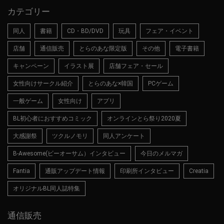
カテゴリー
同人
書籍
CD・BD/DVD
玩具
フェア・イベント
店舗
通信販売
とらのあな限定版
その他
電子書籍
キャンペーン
イラスト展
店舗フェア・セール
女性向けサークル紹介
とらのあな×韓国
PCゲーム
一般ゲーム
女性向け
アプリ
BL初心者におすすめコミック
オンラインとら祭り2020夏
大感謝祭
ツクルノモリ
同人アンケート
B-Awesome(ビーオーサム）インタビュー
今日のメルマガ
Fantia
通販アップデート情報
印刷所インタビュー
Creatia
オリジナルBL同人誌特集
通信販売