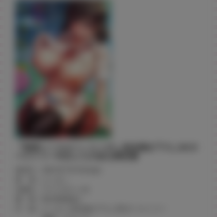
『初恋シースルー』にこびぃ先生描き下ろしB2タ
ペストリー付きとらのあな限定版
発売日：2021年7月16日(金)
著 者：にこびぃ
出版社：ワニマガジン社
価 格：¥2,640(税込)
付 録：にこびぃ先生描き下ろしB2タペストリー