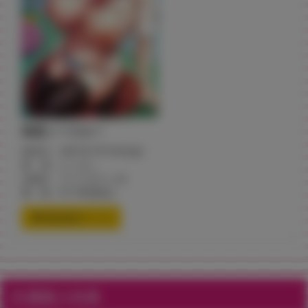
初恋シースルー
発売日：2021年7月16日(金)
著 者：にこびぃ
出版社：ワニマガジン社
価 格：¥1,100(税込)
通信販売ページ
共通購入特典