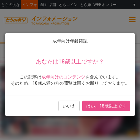
とらのあな
インフォ
通販
店舗
とらコイン
とら婚
WEBオンリー
▼
総合
女性向け
ランキング
イラスト展
成年向け年齢確認
TOP
とらのあな限定版
書籍
にこびぃ先生！初単行本『初恋シースルー』7月
あなたは18歳以上ですか？
この記事は
成年向けのコンテンツ
を含んでいます。
そのため、18歳未満の方の閲覧は固くお断りしております。
いいえ
はい、18歳以上です