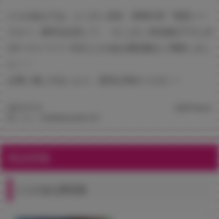
とらのあなでは、にこびぃ先生・初単行本『初恋シー
スルー』発売を記念して、《にこびぃ先生描き下ろしB
2タペストリー》付きとらのあな限定版をご用意しまし
た！！
お買い逃しのないよう、是非お求めください！
2021.07.12
3,829 Views
©にこびぃ／WANIMAGAZINE 2021
商品情報
とらのあな限定版