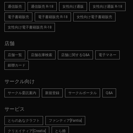
通信販売
通信販売 R-18
女性向け通販
女性向け通販 R-18
電子書籍販売
電子書籍販売 R-18
女性向け電子書籍販売
女性向け電子書籍販売 R-18
店舗
店舗一覧
店舗在庫検索
店舗に関するQ&A
電子マネー
銀聯カード
サークル向け
サークル委託案内
新規登録
サークルポータル
Q&A
サービス
とらのあなクラフト
ファンティア[Fantia]
クリエイティア[Creatia]
とら婚