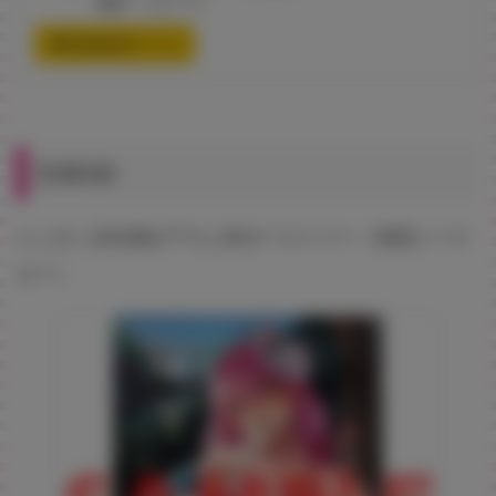
素材：スエード
通信販売ページ
有償特典
にこびぃ先生描き下ろしB2タペストリー（初恋シース
ルー）