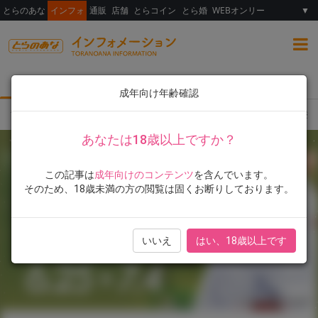
とらのあな
インフォ
通販
店舗
とらコイン
とら婚
WEBオンリー
▼
総合
女性向け
ランキング
イラスト展
成年向け年齢確認
TOP
イラスト展
大感謝祭
オリジナル企画イラスト展「彼女ノ昼ノ顔・夜
あなたは18歳以上ですか？
この記事は
成年向けのコンテンツ
を含んでいます。
そのため、18歳未満の方の閲覧は固くお断りしております。
いいえ
はい、18歳以上です