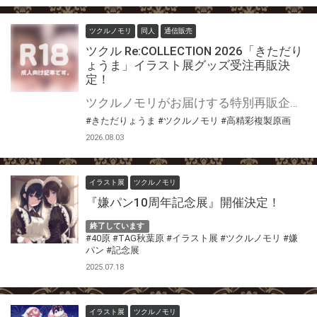
ツクルノモリ
同人
通信販売
ツクル Re:COLLECTION 2026「きただり
ょうま」イラスト展グッズ受注再販決
定！
ツクルノモリがお届けする特別再販企画「ツクル Re:COLLECTION 2026」開催！ 過去に開催された『きただりょうま初個展』『きただりょうま展2』にて販売されたオリジナルグッズのとらのあな通販での受注再販が決定いたしました！ 多くのお客様から寄せられた再販希望にお応えし、人気の高かった既存ラインナップの復刻に加え、今回の企画を記念した新規アイテムも登場いたします。 過去の個展にお越しいただけなかった方や、最近ファンになられた方も、この機会にぜひご利用ください。
#きただりょうま
#ツクルノモリ
#高精彩複製原画
2026.08.03
イラスト展
ツクルノモリ
『嫌パン10周年記念展』開催決定！
終了しています
#40原
#TAG秋葉原
#イラスト展
#ツクルノモリ
#嫌
パン
#記念展
2025.07.18
イラスト展
ツクルノモリ