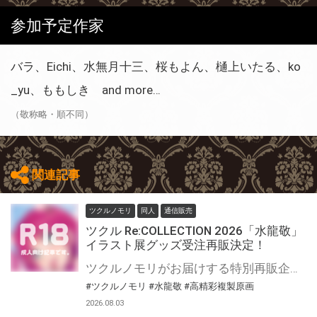
参加予定作家
バラ、Eichi、水無月十三、桜もよん、樋上いたる、ko
_yu、ももしき and more…
（敬称略・順不同）
関連記事
ツクルノモリ
同人
通信販売
ツクル Re:COLLECTION 2026「水龍敬」
イラスト展グッズ受注再販決定！
ツクルノモリがお届けする特別再販企画「ツクル Re:COLLECTION 2026」開催！ 過去に開催された水龍敬イラスト展『水龍敬ランドの世界2』にて販売されたオリジナルグッズのとらのあな通販での受注再販が決定いたしました！ 多くのお客様から寄せられた再販希望にお応えし、ファンの皆様に大好評を博した既存ラインナップを特別復刻いたします。 過去のイラスト展にお越しいただけなかった方や、新たに『水龍敬ランド』の世界に魅了された方も、この貴重な機会にぜひお買い求めください！
#ツクルノモリ
#水龍敬
#高精彩複製原画
2026.08.03