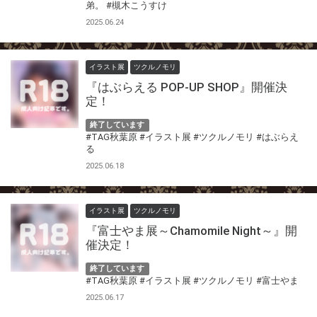
弟。
#槻木こうすけ
2025.06.24
イラスト展
ツクルノモリ
『はぶらえる POP-UP SHOP』開催決
定！
終了しています
#TAG秋葉原
#イラスト展
#ツクルノモリ
#はぶらえ
る
2025.06.18
イラスト展
ツクルノモリ
『富士やま展～Chamomile Night～』開
催決定！
終了しています
#TAG秋葉原
#イラスト展
#ツクルノモリ
#富士やま
2025.06.17