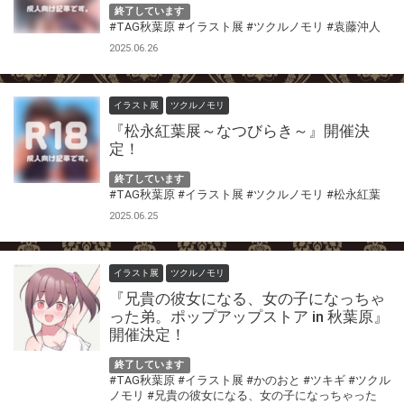
終了しています
#TAG秋葉原
#イラスト展
#ツクルノモリ
#袁藤沖人
2025.06.26
イラスト展
ツクルノモリ
『松永紅葉展～なつびらき～』開催決
定！
終了しています
#TAG秋葉原
#イラスト展
#ツクルノモリ
#松永紅葉
2025.06.25
イラスト展
ツクルノモリ
『兄貴の彼女になる、女の子になっちゃ
った弟。ポップアップストア in 秋葉原』
開催決定！
終了しています
#TAG秋葉原
#イラスト展
#かのおと
#ツキギ
#ツクル
ノモリ
#兄貴の彼女になる、女の子になっちゃった