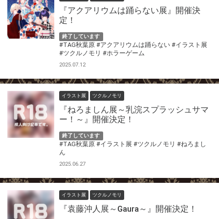
『アクアリウムは踊らない展』開催決
定！
終了しています
#TAG秋葉原
#アクアリウムは踊らない
#イラスト展
#ツクルノモリ
#ホラーゲーム
2025.07.12
イラスト展
ツクルノモリ
『ねろましん展～乳浣スプラッシュサマ
ー！～』開催決定！
終了しています
#TAG秋葉原
#イラスト展
#ツクルノモリ
#ねろまし
ん
2025.06.27
イラスト展
ツクルノモリ
『袁藤沖人展～Gaura～』開催決定！