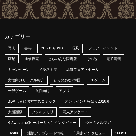
カテゴリー
同人
書籍
CD・BD/DVD
玩具
フェア・イベント
店舗
通信販売
とらのあな限定版
その他
電子書籍
キャンペーン
イラスト展
店舗フェア・セール
女性向けサークル紹介
とらのあな×韓国
PCゲーム
一般ゲーム
女性向け
アプリ
BL初心者におすすめコミック
オンラインとら祭り2020夏
大感謝祭
ツクルノモリ
同人アンケート
B-Awesome(ビーオーサム）インタビュー
今日のメルマガ
Fantia
通販アップデート情報
印刷所インタビュー
Creatia