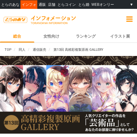
とらのあな
インフォ
通販
店舗
とらコイン
とら婚
WEBオンリー
▼
総合
女性向け
ランキング
イラスト展
TOP
同人
通信販売
第13回 高精彩複製原画 GALLERY