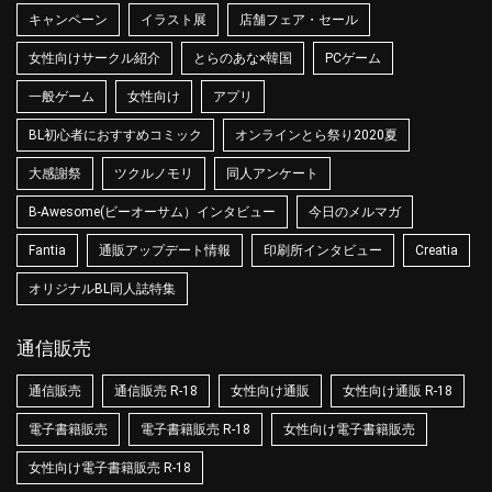
キャンペーン
イラスト展
店舗フェア・セール
女性向けサークル紹介
とらのあな×韓国
PCゲーム
一般ゲーム
女性向け
アプリ
BL初心者におすすめコミック
オンラインとら祭り2020夏
大感謝祭
ツクルノモリ
同人アンケート
B-Awesome(ビーオーサム）インタビュー
今日のメルマガ
Fantia
通販アップデート情報
印刷所インタビュー
Creatia
オリジナルBL同人誌特集
通信販売
通信販売
通信販売 R-18
女性向け通販
女性向け通販 R-18
電子書籍販売
電子書籍販売 R-18
女性向け電子書籍販売
女性向け電子書籍販売 R-18