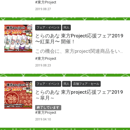
#東方Project
2019.08.27
フェア・イベント
同人
とらのあな 東方Project応援フェア2019
〜紅葉月〜 開催！
この機会に、東方project関連商品をいっぱい買って、かわいいクリアしおりをGetしよう♪
#東方Project
2019.08.23
フェア・イベント
同人
店舗フェア・セール
とらのあな 東方project応援フェア2019
～皐月～
終了しています
#東方Project
2019.04.10