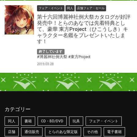
フェア・イベント
同人
店舗フェア・セール
第十六回博麗神社例大祭カタログが好評
発売中！とらのあなでは先着特典とし
て、豪華 東方Project（ひこうしき）キ
ャラクター名鑑をプレゼントいたしま
す！
終了しています
#博麗神社例大祭
#東方Project
2019.03.28
カテゴリー
同人
書籍
CD・BD/DVD
玩具
フェア・イベント
店舗
通信販売
とらのあな限定版
その他
電子書籍