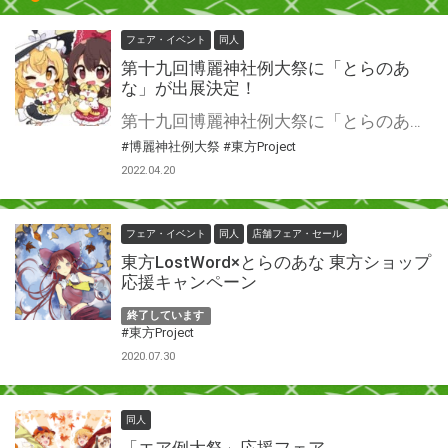
フェア・イベント
同人
第十九回博麗神社例大祭に「とらのあ
な」が出展決定！
第十九回博麗神社例大祭に「とらのあな」が出展決定！ オリジナルグッズをご用意して皆さまのご来場をお待ちしております♪ またブースではサークル様向けに委託受付所を開設します！ 会場での御納品も承りますので、是非ご利用ください！
#博麗神社例大祭
#東方Project
2022.04.20
フェア・イベント
同人
店舗フェア・セール
東方LostWord×とらのあな 東方ショップ
応援キャンペーン
終了しています
#東方Project
2020.07.30
同人