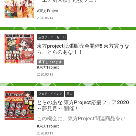
「エア例大祭」応援フェア
#東方Project
2020.05.14
店舗フェア・セール
東方project拡張販売会開催!! 東方買うな
ら、とらのあな！！
終了しています
#東方Project
2020.03.19
フェア・イベント
同人
とらのあな 東方Project応援フェア2020
～夢見月～ 開催！
この機会に、東方Project関連商品をいっぱい買って、かわいいイラストの缶バッジをコレクションしよう♪
#東方Project
2020.03.11