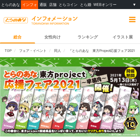
とらのあな
インフォ
通販
店舗
とらコイン
とら婚
WEBオンリー
▼
総合
女性向け
ランキング
イラスト展
TOP
フェア・イベント
同人
『とらのあな 東方Project応援フェア2021