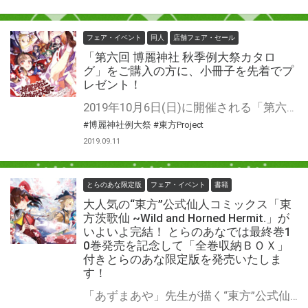
フェア・イベント
同人
店舗フェア・セール
「第六回 博麗神社 秋季例大祭カタロ
グ」をご購入の方に、小冊子を先着でプ
レゼント！
2019年10月6日(日)に開催される「第六回 博麗神社 秋季例大祭」の目録（カタログ）が9月21日(土)発売！ とらのあなでは「第六回 博麗神社 秋季例大祭目録（カタログ）」をご購入の方に、『先着』特典として豪華フルカラー28P・イラスト総数45枚(40キャラ)の大ボリュームでお届けする東方Projectキャラクター名鑑 弐（ひこうしき）をプレゼントいたします！ 津留崎 優先生の描き下ろしイラストが42枚も含まれている他、新作の東方鬼形獣からPC98時代の旧作キャラまで網羅し、キャラデータも掲載しておりますので、読みごたえも抜群です！ この機会に是非、お買い求めください！
#博麗神社例大祭
#東方Project
2019.09.11
とらのあな限定版
フェア・イベント
書籍
大人気の“東方”公式仙人コミックス「東
方茨歌仙 ~Wild and Horned Hermit.」が
いよいよ完結！ とらのあなでは最終巻1
0巻発売を記念して「全巻収納ＢＯＸ」
付きとらのあな限定版を発売いたしま
す！
「あずまあや」先生が描く“東方”公式仙人コミックス「東方茨歌仙 ~Wild and Horned Hermit.」完結10巻が9/27に発売！ 「あずまあや」先生描き下ろしイラストによる博麗霊夢＆霧雨魔理沙のフィギュア付き特装版も同時発売なので要チェックです。 とらのあなでは完結を記念して全巻収納ＢＯＸ付の限定版を発売いたします。 イラストは「あずまあや」先生の描き下ろしイラスト入りです！ 今までお買い上げのお客様も、完結を期に一気に読んでみたいというお客様も 是非この機会にお買い求めください！