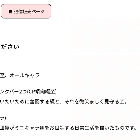
通信販売ページ
ください
至
、オールキャラ
クバー2つ(CP傾向綴至)
いたいために奮闘する綴と、それを微笑ましく見守る至。
ラ)
団員がミニキャラ達をお世話する日常生活を描いたものです。