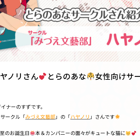
ヤノリさん
とらのあな
女性向けサー
ザイナーのすずです。
はサークル「
みづえ文藝部
」の「
ハヤノリ
」さんです
至のお誕生日
本＆カンパニーの面々がキュートな猫に