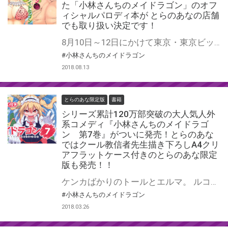
た「小林さんちのメイドラゴン」のオフ
ィシャルパロディ本が とらのあなの店舗
でも取り扱い決定です！
8月10日～12日にかけて東京・東京ビッグサイトで行われたC94の双葉社ブースにて販売された 「小林さんちのメイドラゴン」のオフィシャルパロディ本2冊がとらのあなでも発売決定です！ 「クール教信者」先生がカバーを描き下ろし、人気作家も多数参加しておりますので 是非この機会にお求めください！
#小林さんちのメイドラゴン
2018.08.13
とらのあな限定版
書籍
シリーズ累計120万部突破の大人気人外
系コメディ『小林さんちのメイドラゴ
ン 第7巻』がついに発売！とらのあな
ではクール教信者先生描き下ろしA4クリ
アフラットケース付きのとらのあな限定
版も発売！！
ケンカばかりのトールとエルマ。 ルコアに押されっぱなしの翔太。 それぞれのコンビについに変化の時が・・・？ 一方、ドラゴンのどの勢力に入るか悩むカンナは、 自分を追放した父に想いをはせるが・・・？ シリーズ累計120万部突破の大人気人外系コメディ『小林さんちのメイドラゴン 第7巻』がついに発売です！ とらのあなでは発売を記念して、 クール教信者先生の描き下ろしイラストを使用したA4クリアフラットケースが付いたとらのあな限定版をご用意しました！ 本作品の限定版はなくなり次第販売終了となりますので、お早めにお求め下さい！！
#小林さんちのメイドラゴン
2018.03.26