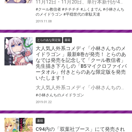
11月12日・11月20日、単行本新刊が4作品発売の人気作家・クール教信者先生！ とらのあなでは今回の4作品新刊発売を記念しまして、双葉社・白泉社・秋田書店、三社合同によるフェアを実施いたします！
#クール教信者
#チチチチ
#ふくまでん
#小林さんち
のメイドラゴン
#平穏世代の韋駄天達
2019.11.08
とらのあな限定版
書籍
大人気人外系コメディ「小林さんちのメ
イドラゴン 」最新8巻が発売！ とらのあ
なでは発売を記念して「クール教信者」
先生描き下ろしの「B5マイクロファイバ
ータオル」付きとらのあな限定版を発売
いたします！
大人気人外系コメディ「小林さんちのメイドラゴン 」最新8巻が2019年2月12日に発売！ とらのあなでは最新8巻を記念してB5サイズの「マイクロファイバータオル付き」限定版を発売いたします。 イラストは「クール教信者」先生の描き下ろし！ とらのあな限定版は数量が限られておりますので是非この機会にお買い求めください！
#小林さんちのメイドラゴン
2019.01.22
書籍
C94内の「双葉社ブース」にて発売され