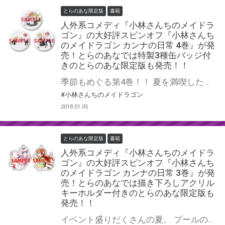
とらのあな限定版
書籍
人外系コメディ『小林さんちのメイドラ
ゴン』の大好評スピンオフ『小林さんち
のメイドラゴン カンナの日常 4巻』が発
売！とらのあなでは特製3種缶バッジ付
きのとらのあな限定版も発売！！
季節もめぐる第4巻！！ 夏を満喫したその後は、実りの秋に大はしゃぎ！ 豊穣の(元)神ルコアさんと稲刈りをしたり、 紅葉狩りに出掛けたり。 学校に興味をもったイルルと一緒に制服を試着。 翔太くんの意外な一面も・・・？ 子どもだけど、大人が思っているほど子どもじゃないんです！ 人外系コメディ『小林さんちのメイドラゴン』の大好評スピンオフ！ お待ちかねの最新巻、『小林さんちのメイドラゴン カンナの日常 4巻』が発売！！ とらのあなでは発売を記念して、特製缶バッジが3個付いたとらのあな限定版をご用意しました！ 本作品の限定版はなくなり次第販売終了となりますので、お早めにお求め下さい！！
#小林さんちのメイドラゴン
2018.01.05
とらのあな限定版
書籍
人外系コメディ『小林さんちのメイドラ
ゴン』の大好評スピンオフ『小林さんち
のメイドラゴン カンナの日常 3巻』が発
売！とらのあなでは描き下ろしアクリル
キーホルダー付きのとらのあな限定版も
発売！！
イベント盛りだくさんの夏。 プールの授業でははしゃいだり、日焼けしたいのに出来なくて悩んだり。 時には、ホタルが作り出す幻想的な風景の中で人間とドラゴンの寿命を重ね、 物思いにふけることも。 にぎやかに過ぎていく季節のなかで成長していくカンナを、 眩しい気持ちで見つめます。 人外系コメディ『小林さんちのメイドラゴン』の大好評スピンオフ！ お待ちかねの最新巻、『小林さんちのメイドラゴン カンナの日常 3巻』が発売！！ とらのあなでは発売を記念して、アクリルキーホルダー付きとらのあな限定版をご用意しました！ イラストは木村光博先生の描き下ろしです！！ 本作品の限定版はなくなり次第販売終了となりますので、お早めにお求め下さい！！