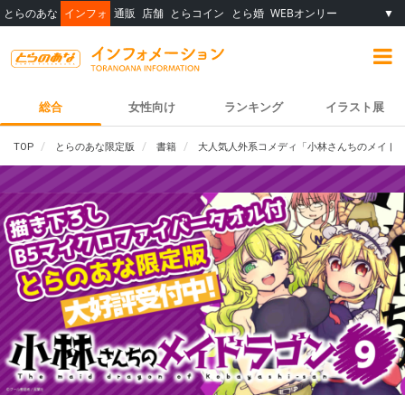
とらのあな
インフォ
通販
店舗
とらコイン
とら婚
WEBオンリー
▼
総合
女性向け
ランキング
イラスト展
TOP
とらのあな限定版
書籍
大人気人外系コメディ「小林さんちのメイドラゴ