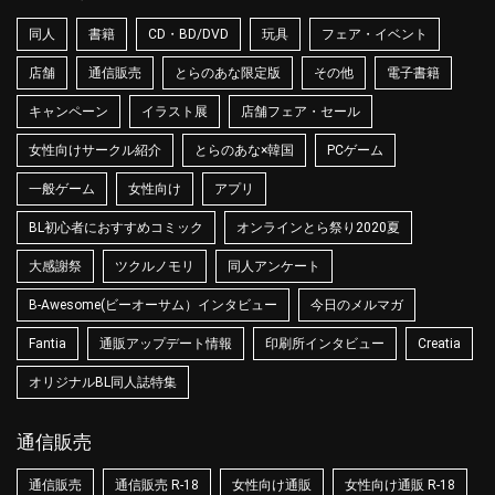
同人
書籍
CD・BD/DVD
玩具
フェア・イベント
店舗
通信販売
とらのあな限定版
その他
電子書籍
キャンペーン
イラスト展
店舗フェア・セール
女性向けサークル紹介
とらのあな×韓国
PCゲーム
一般ゲーム
女性向け
アプリ
BL初心者におすすめコミック
オンラインとら祭り2020夏
大感謝祭
ツクルノモリ
同人アンケート
B-Awesome(ビーオーサム）インタビュー
今日のメルマガ
Fantia
通販アップデート情報
印刷所インタビュー
Creatia
オリジナルBL同人誌特集
通信販売
通信販売
通信販売 R-18
女性向け通販
女性向け通販 R-18