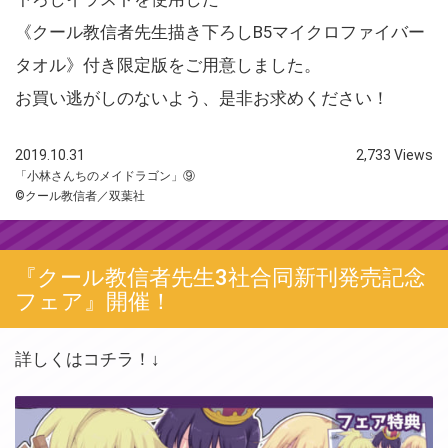
《クール教信者先生描き下ろしB5マイクロファイバー
タオル》付き限定版をご用意しました。
お買い逃がしのないよう、是非お求めください！
2019.10.31
2,733 Views
「小林さんちのメイドラゴン」⑨
©クール教信者／双葉社
『クール教信者先生3社合同新刊発売記念
フェア』開催！
詳しくはコチラ！↓