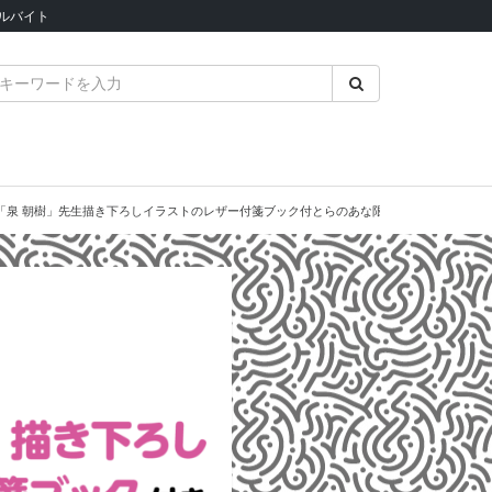
ルバイト
して「泉 朝樹」先生描き下ろしイラストのレザー付箋ブック付とらのあな限定版を発売いたし