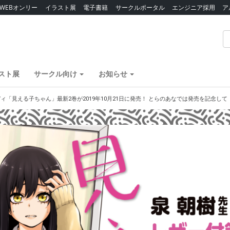
WEBオンリー
イラスト展
電子書籍
サークルポータル
エンジニア採用
ア
スト展
サークル向け
お知らせ
ィ「見える子ちゃん」最新2巻が2019年10月21日に発売！ とらのあなでは発売を記念