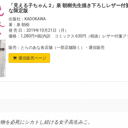
「見える子ちゃん 2」泉 朝樹先生描き下ろしレザー付
な限定版
出版社：KADOKAWA
著：泉 朝樹
発 売 日：2019年10月21日（月）
価格：1,280円+税(内訳 コミックス:630円（税抜）レザー付箋
販売：とらのあな各店舗（一部店舗除く）・通信販売
通信販売ページ
化物を必死にシカトし続ける女子高生みこ。