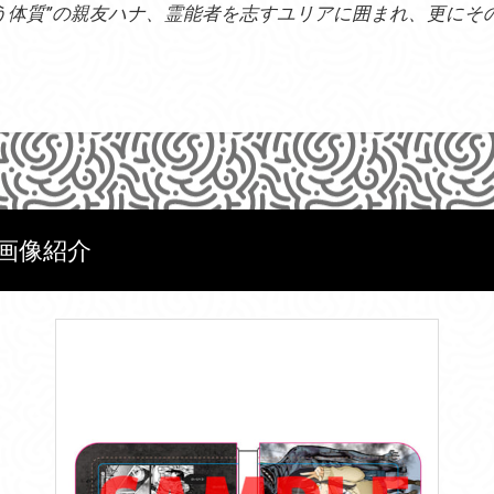
う体質”の親友ハナ、霊能者を志すユリアに囲まれ、更にそ
画像紹介