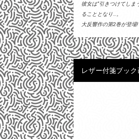
彼女は“引きつけてしま
ることとなり…。
大反響作の第2巻が登場!
レザー付箋ブック