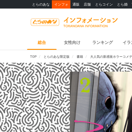
とらのあな
インフォ
通販
店舗
とらコイン
とら婚
総合
女性向け
ランキング
イラ
TOP
とらのあな限定版
書籍
大人気の新感覚ホラーコメデ