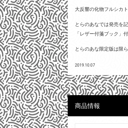
大反響の化物フルシカトコ
とらのあなでは発売を記
「レザー付箋ブック」
とらのあな限定版は限
2019.10.07
商品情報