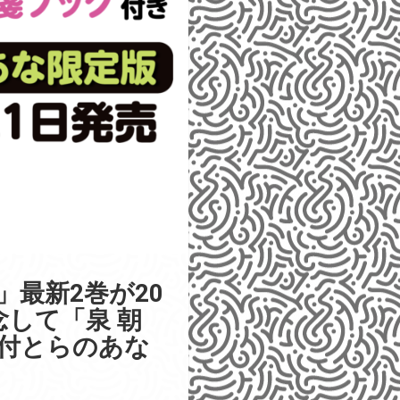
最新2巻が20
念して「泉 朝
付とらのあな