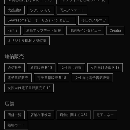
大感謝祭
ツクルノモリ
同人アンケート
B-Awesome(ビーオーサム）インタビュー
今日のメルマガ
Fantia
通販アップデート情報
印刷所インタビュー
Creatia
オリジナルBL同人誌特集
通信販売
通信販売
通信販売 R-18
女性向け通販
女性向け通販 R-18
電子書籍販売
電子書籍販売 R-18
女性向け電子書籍販売
女性向け電子書籍販売 R-18
店舗
店舗一覧
店舗在庫検索
店舗に関するQ&A
電子マネー
銀聯カード