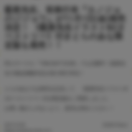
藍夜先生、初単行本『カノジョ
のジジョウ』が11月1日(金)発売
決定！ 《藍夜先生イラストB2タ
ペストリー》付きとらのあな限
定版も発売！！
同人サークル『TWILIGHT DUSK』でも活躍中！藍夜先
生の雑誌掲載作品を初の単行本化！
とらのあなでは発売を記念して、《藍夜先生イラストB
2タペストリー》付き限定版をご用意しました。
お買い逃がしのないよう、是非お求めください！
2019.10.30
25,823 Views
©藍夜/WANIMAGAZINE 2019