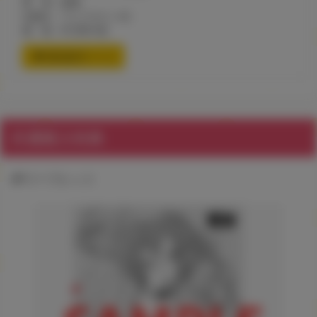
著 者：藍夜
出版社：ワニマガジン社
価 格：¥1,000+税
通信販売ページ
共通購入特典
4Pリーフレット