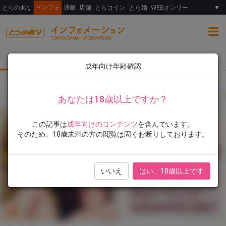
とらのあな
インフォ
通販
店舗
とらコイン
とら婚
WEBオンリー
▼
総合
女性向け
ランキング
イラスト展
成年向け年齢確認
TOP
とらのあな限定版
書籍
藍夜先生、初単行本『カノジョのジジョウ』が1
あなたは18歳以上ですか？
この記事は
成年向けのコンテンツ
を含んでいます。
そのため、18歳未満の方の閲覧は固くお断りしております。
いいえ
はい、18歳以上です