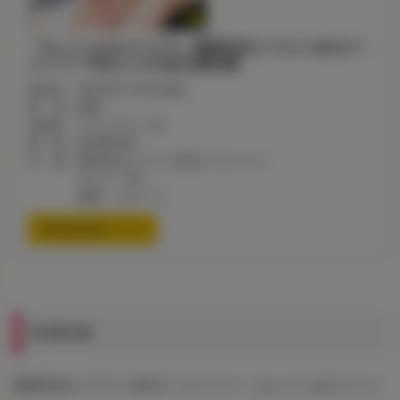
『カノジョのジジョウ』藍夜先生イラストB2タペ
ストリー付きとらのあな限定版
発売日：2019年11月1日(金)
著 者：藍夜
出版社：ワニマガジン社
価 格：¥2,400+税
付 録：藍夜先生イラストB2タペストリー
サイズ：B2
素材：スエード
通信販売ページ
有償特典
藍夜先生イラストB2タペストリー（カノジョのジジョ