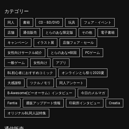
カテゴリー
同人
書籍
CD・BD/DVD
玩具
フェア・イベント
店舗
通信販売
とらのあな限定版
その他
電子書籍
キャンペーン
イラスト展
店舗フェア・セール
女性向けサークル紹介
とらのあな×韓国
PCゲーム
一般ゲーム
女性向け
アプリ
BL初心者におすすめコミック
オンラインとら祭り2020夏
大感謝祭
ツクルノモリ
同人アンケート
B-Awesome(ビーオーサム）インタビュー
今日のメルマガ
Fantia
通販アップデート情報
印刷所インタビュー
Creatia
オリジナルBL同人誌特集
通信販売