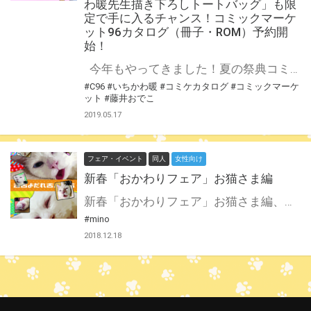
わ暖先生描き下ろしトートバッグ」も限
定で手に入るチャンス！コミックマーケ
ット96カタログ（冊子・ROM）予約開
始！
今年もやってきました！夏の祭典コミックマーケット96が8月に開催！ とらのあなでは、女性のお客様向けに、「藤井おでこ先生描き下ろし小冊子」をご購入特典としてご用意しています！ そのほか、なんと「いちかわ暖先生描き下ろし限定トートバッグ（『新しい上司はど天然』の「主任」と「桃瀬くん」の描き下ろしイラスト！）」が同時購入でGETできちゃいます！！ ぜひコミケ９６カタログはとらのあなでお買い求めください！！ 男性向けはこちら
#C96
#いちかわ暖
#コミケカタログ
#コミックマーケ
ット
#藤井おでこ
2019.05.17
フェア・イベント
同人
女性向け
新春「おかわりフェア」お猫さま編
新春「おかわりフェア」お猫さま編、開催決定♪ 残念なイケメン猫、セツ氏が可愛いクリアファイルになりました♪ なんと、裏面にはmino先生描き下ろしの4コマ漫画がデザインされています！ ぜひ、この機会にセツ氏の可愛いさを手に入れてください！ 公式Twitter
#mino
2018.12.18