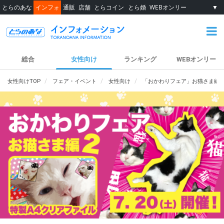
とらのあな
インフォ
通販
店舗
とらコイン
とら婚
WEBオンリー
▼
総合
女性向け
ランキング
WEBオンリー
女性向けTOP
フェア・イベント
女性向け
「おかわりフェア」お猫さま編 