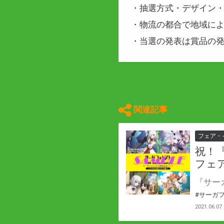
・抽選方式・デザイン
・物流の都合で地域に
・当選の発表は賞品の
関連記事
フェア・
祝！
フェ
#サーガ
2021.06.07