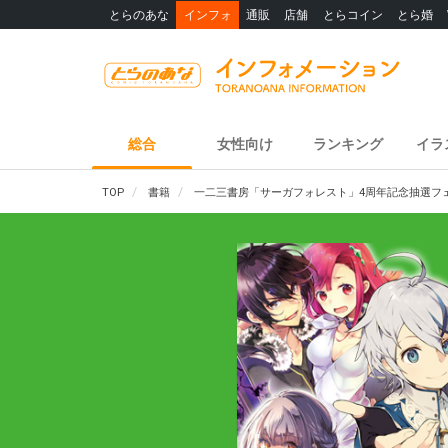
とらのあな
インフォ
通販
店舗
とらコイン
とら婚
総合
女性向け
ランキング
イラ
TOP
書籍
一二三書房「サーガフォレスト」4周年記念抽選フ