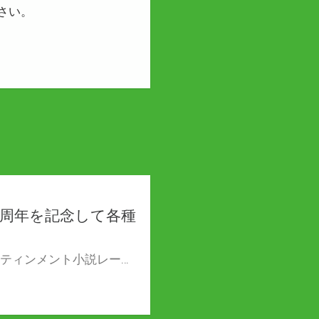
さい。
6周年を記念して各種
『サーガフォレス』6周年記念フェア開催！ 一二三書房のエンターティンメント小説レーベル『サーガフォレスト』6周年を記念して とらのあなではフェアを開催！ 対象商品を購入の方に限定の書き下ろしSS集をプレゼント！ この機会にお気に入りの作品を是非お買い求めください！