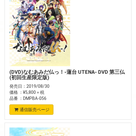
(DVD)なむあみだ仏っ！-蓮台 UTENA- DVD 第三仏
(初回生産限定版)
発売日：2019/08/30
価格 ：¥5,800＋税
品番 ：DMPBA-056
通信販売ページ