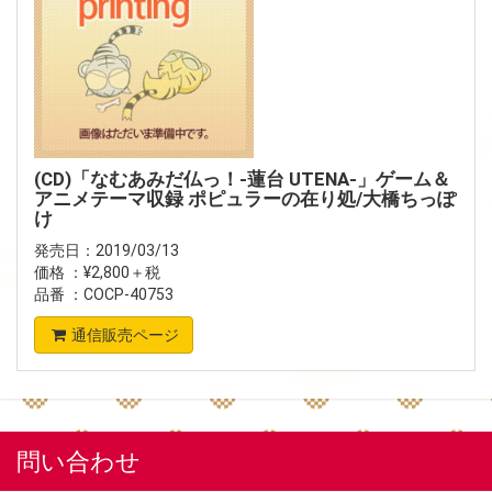
(CD)「なむあみだ仏っ！-蓮台 UTENA-」ゲーム＆
アニメテーマ収録 ポピュラーの在り処/大橋ちっぽ
け
発売日：2019/03/13
価格 ：¥2,800＋税
品番 ：COCP-40753
通信販売ページ
問い合わせ