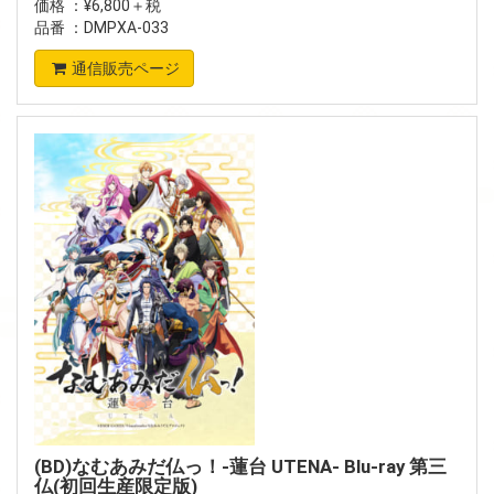
価格 ：¥6,800＋税
品番 ：DMPXA-033
通信販売ページ
(BD)なむあみだ仏っ！-蓮台 UTENA- Blu-ray 第三
仏(初回生産限定版)