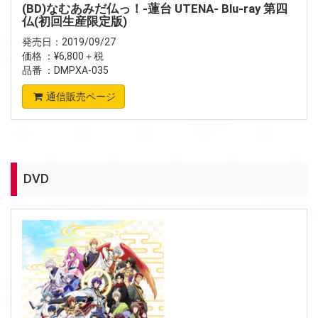
(BD)なむあみだ仏っ！-蓮台 UTENA- Blu-ray 第四
仏(初回生産限定版)
発売日：2019/09/27
価格 ：¥6,800＋税
品番 ：DMPXA-035
通信販売ページ
DVD