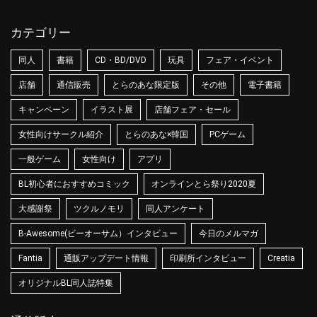
カテゴリー
同人
書籍
CD・BD/DVD
玩具
フェア・イベント
店舗
通信販売
とらのあな限定版
その他
電子書籍
キャンペーン
イラスト展
店舗フェア・セール
女性向けサークル紹介
とらのあな×韓国
PCゲーム
一般ゲーム
女性向け
アプリ
BL初心者におすすめコミック
オンラインとら祭り2020夏
大感謝祭
ツクルノモリ
同人アンケート
B-Awesome(ビーオーサム）インタビュー
今日のメルマガ
Fantia
通販アップデート情報
印刷所インタビュー
Creatia
オリジナルBL同人誌特集