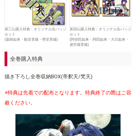
第三仏購入特典：オリジナル缶バッジ
第四仏購入特典：オリジナル缶バッジ
セット
セット
(薬師如来・観音菩薩・勢至菩薩)
(阿弥陀如来・阿閦如来・大日如来・
虚空蔵菩薩)
全巻購入特典
描き下ろし全巻収納BOX(帝釈天/梵天)
※特典は先着での配布となります。特典終了の際はご容
赦ください。