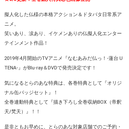
擬人化した仏様の本格アクション＆ドタバタ日常系ア
ニメ。
笑いあり、涙あり、イケメンありの仏擬人化エンター
テインメント作品！
2019年4月開始のTVアニメ『なむあみだ仏っ！-蓮台 U
TENA-』がBlu-ray＆DVDで発売決定です！
気になるとらのあな特典は、各巻特典として『オリジ
ナル缶バッジセット』！
全巻連動特典として『描き下ろし全巻収納BOX（帝釈
天/梵天）』！！
是非ともお早めに、とらのあな対象店舗でのご予約・