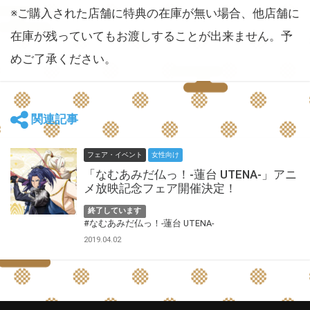
※ご購入された店舗に特典の在庫が無い場合、他店舗に
在庫が残っていてもお渡しすることが出来ません。予
めご了承ください。
関連記事
フェア・イベント
女性向け
「なむあみだ仏っ！-蓮台 UTENA-」アニ
メ放映記念フェア開催決定！
終了しています
#なむあみだ仏っ！-蓮台 UTENA-
2019.04.02