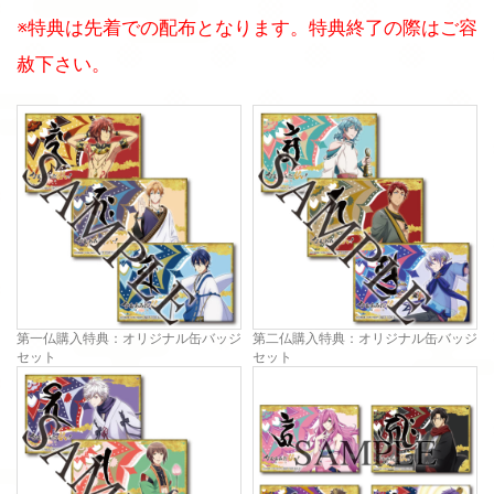
※特典は先着での配布となります。特典終了の際はご容
赦下さい。
第一仏購入特典：オリジナル缶バッジ
第二仏購入特典：オリジナル缶バッジ
セット
セット
(不動明王・釈迦如来・文殊菩薩)
(普賢菩薩・地蔵菩薩・弥勒菩薩)