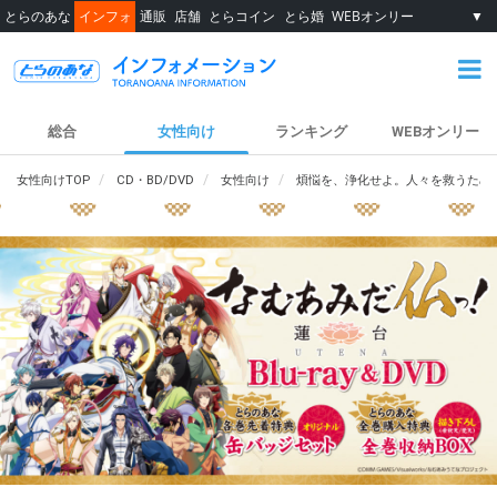
とらのあな
インフォ
通販
店舗
とらコイン
とら婚
WEBオンリー
▼
総合
女性向け
ランキング
WEBオンリー
女性向けTOP
CD・BD/DVD
女性向け
煩悩を、浄化せよ。人々を救うため煩悩