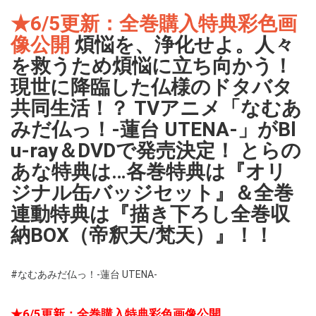
★6/5更新：全巻購入特典彩色画
像公開
煩悩を、浄化せよ。人々
を救うため煩悩に立ち向かう！
現世に降臨した仏様のドタバタ
共同生活！？ TVアニメ「なむあ
みだ仏っ！-蓮台 UTENA-」がBl
u-ray＆DVDで発売決定！ とらの
あな特典は…各巻特典は『オリ
ジナル缶バッジセット』＆全巻
連動特典は『描き下ろし全巻収
納BOX（帝釈天/梵天）』！！
#なむあみだ仏っ！-蓮台 UTENA-
★6/5更新：全巻購入特典彩色画像公開