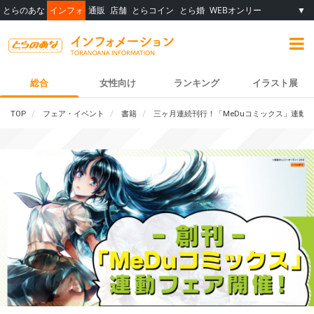
とらのあな
インフォ
通販
店舗
とらコイン
とら婚
WEBオンリー
▼
総合
女性向け
ランキング
イラスト展
TOP
フェア・イベント
書籍
三ヶ月連続刊行！「MeDuコミックス」連動