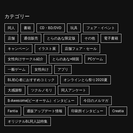
カテゴリー
同人
書籍
CD・BD/DVD
玩具
フェア・イベント
店舗
通信販売
とらのあな限定版
その他
電子書籍
キャンペーン
イラスト展
店舗フェア・セール
女性向けサークル紹介
とらのあな×韓国
PCゲーム
一般ゲーム
女性向け
アプリ
BL初心者におすすめコミック
オンラインとら祭り2020夏
大感謝祭
ツクルノモリ
同人アンケート
B-Awesome(ビーオーサム）インタビュー
今日のメルマガ
Fantia
通販アップデート情報
印刷所インタビュー
Creatia
オリジナルBL同人誌特集