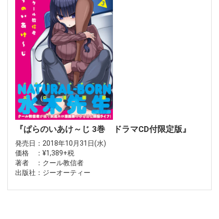
『ぱらのいあけ～じ 3巻 ドラマCD付限定版』
発売日：2018年10月31日(水)
価格 ：¥1,389+税
著者 ：クール教信者
出版社：ジーオーティー