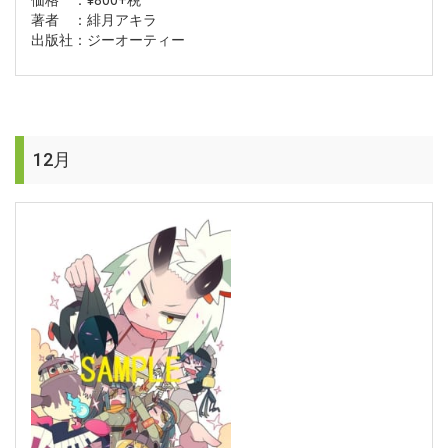
価格 ：¥800+税
著者 ：緋月アキラ
出版社：ジーオーティー
12月