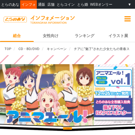
とらのあな
インフォ
通販
店舗
とらコイン
とら婚
WEBオンリー
▼
総合
女性向け
ランキング
イラスト展
TOP
CD・BD/DVD
キャンペーン
チアに“魅了”された少女たちの青春ストーリ