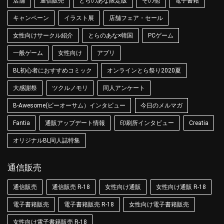
店舗
通信販売
とらのあな限定版
その他
電子書籍
キャンペーン
イラスト展
店舗フェア・セール
女性向けサークル紹介
とらのあな×韓国
PCゲーム
一般ゲーム
女性向け
アプリ
BL初心者におすすめコミック
オンラインとら祭り2020夏
大感謝祭
ツクルノモリ
同人アンケート
B-Awesome(ビーオーサム）インタビュー
今日のメルマガ
Fantia
通販アップデート情報
印刷所インタビュー
Creatia
オリジナルBL同人誌特集
通信販売
通信販売
通信販売 R-18
女性向け通販
女性向け通販 R-18
電子書籍販売
電子書籍販売 R-18
女性向け電子書籍販売
女性向け電子書籍販売 R-18