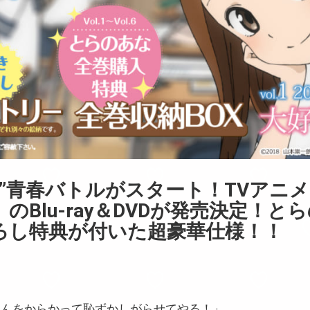
い”青春バトルがスタート！TVアニ
のBlu-ray＆DVDが発売決定！と
ろし特典が付いた超豪華仕様！！
さんをからかって恥ずかしがらせてやる！」