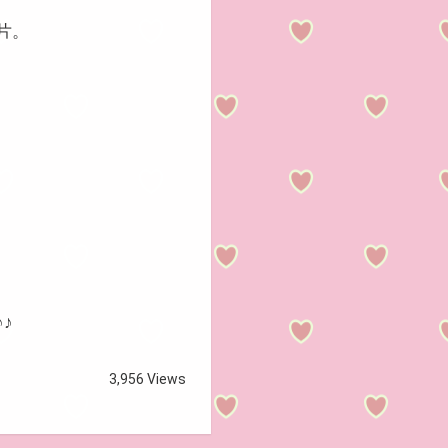
片。
♪
3,956 Views