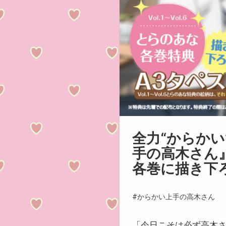
全力“からか
手の高木さん』
各巻に描き下
#からかい上手の高木さん
「今日こそは必ず高木