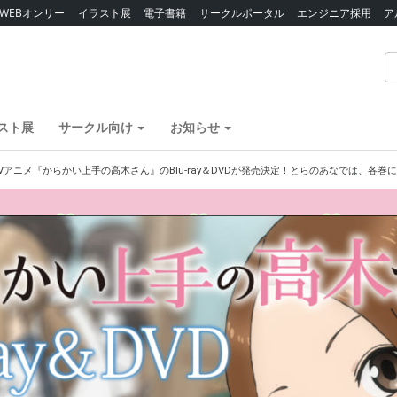
WEBオンリー
イラスト展
電子書籍
サークルポータル
エンジニア採用
ア
スト展
サークル向け
お知らせ
Vアニメ『からかい上手の高木さん』のBlu-ray＆DVDが発売決定！とらのあなでは、各