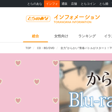
とらのあな
インフォ
通販
店舗
とらコイン
とら婚
総合
女性向け
ランキング
イラ
TOP
CD・BD/DVD
全力“からかい”青春バトルがスタート！T