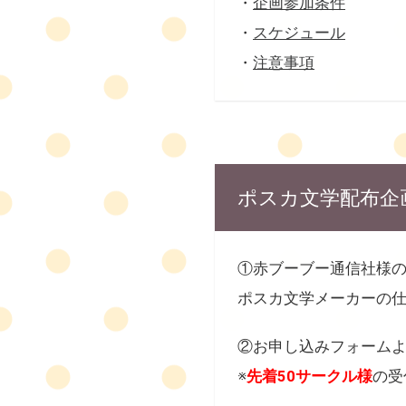
・
企画参加条件
・
スケジュール
・
注意事項
ポスカ文学配布企
①赤ブーブー通信社様
ポスカ文学メーカーの
②お申し込みフォーム
※
先着50サークル様
の受