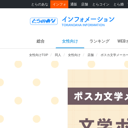
とらのあな
インフォ
通販
店舗
とらコイン
とら婚
総合
女性向け
ランキング
WEB
女性向けTOP
同人
女性向け
店舗
ポスカ文学メーカ