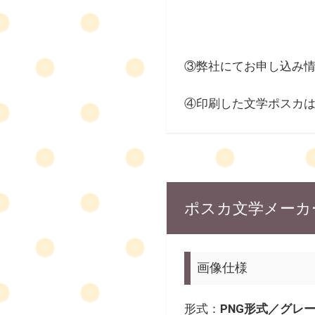
③弊社にてお申し込み
④印刷した文学ポスカ
ポスカ文学メーカ
画像仕様
形式：
PNG形式／グレ