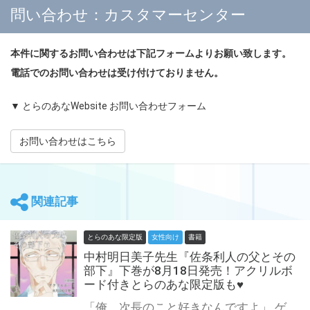
問い合わせ：カスタマーセンター
本件に関するお問い合わせは下記フォームよりお願い致します。
電話でのお問い合わせは受け付けておりません。
▼ とらのあなWebsite お問い合わせフォーム
お問い合わせはこちら
関連記事
とらのあな限定版
女性向け
書籍
中村明日美子先生『佐条利人の父とその
部下』下巻が8月18日発売！アクリルボ
ード付きとらのあな限定版も♥
「俺、次長のこと好きなんですよ」 ゲイであることを、ずっと隠して生きてきた部下、夏目寿一。 息子の利人と同じくらいの年齢と境遇の”彼”を知り、父の気持ちに変化が訪れる……？ 中村明日美子先生『佐条利人の父とその部下』下巻が8月18日発売！ とらのあなでは刊行を記念してA5アクリルボード付きとらのあな限定版を発売致します♥ 店舗・通販にて予約開始！とらのあな限定版は数量限定生産となりますので、お早めにご予約下さい！