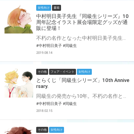
女性向け
書籍
中村明日美子先生『同級生シリーズ』10
周年記念イラスト展会場限定グッズが通
販に登場！
不朽の名作となった中村明日美子先生の同級生シリーズ。 2018年9月から2019年2月まで、同級生シリーズの単行本発売から10年を記念して とらのあな秋葉原店、なんば店、名古屋店にてイラスト展を開催致しました。 その際に会場限定で販売していたグッズがついに通販に登場です！ 数に限りがございますので、ぜひお早目にご予約ください。
#中村明日美子
#同級生
2019.08.14
その他
フェア・イベント
女性向け
とらくじ「同級生シリーズ」10th Annive
rsary.
同級生の発売から10年。不朽の名作となった同級生シリーズ。 シリーズの10周年を記念して、とらくじ「同級生シリーズ」10th Anniversary.が登場です！ 描き下ろしも盛りだくさんです。この機会をお見逃しなく！ 通販では大人買い希望のお客様のご要望にお応えすべく、BOX事前予約を行います。 通販ではBOXでの販売のみとなりますのでご注意ください。
#中村明日美子
#同級生
2018.02.15
その他
女性向け