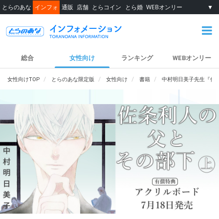
とらのあな
インフォ
通販
店舗
とらコイン
とら婚
WEBオンリー
▼
総合
女性向け
ランキング
WEBオンリー
女性向けTOP
とらのあな限定版
女性向け
書籍
中村明日美子先生『佐条