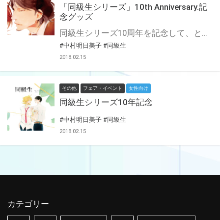
「同級生シリーズ」10th Anniversary.記
念グッズ
同級生シリーズ10周年を記念して、とらのあな限定グッズが各種登場。 貴重なこの機会にぜひお手元にお迎えしてくださいませ。
#中村明日美子
#同級生
2018.02.15
その他
フェア・イベント
女性向け
同級生シリーズ10年記念
#中村明日美子
#同級生
2018.02.15
カテゴリー