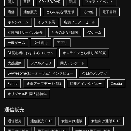
同人
書籍
CD・BD/DVD
玩具
フェア・イベント
店舗
通信販売
とらのあな限定版
その他
電子書籍
キャンペーン
イラスト展
店舗フェア・セール
女性向けサークル紹介
とらのあな×韓国
PCゲーム
一般ゲーム
女性向け
アプリ
BL初心者におすすめコミック
オンラインとら祭り2020夏
大感謝祭
ツクルノモリ
同人アンケート
B-Awesome(ビーオーサム）インタビュー
今日のメルマガ
Fantia
通販アップデート情報
印刷所インタビュー
Creatia
オリジナルBL同人誌特集
通信販売
通信販売
通信販売 R-18
女性向け通販
女性向け通販 R-18