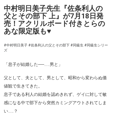
中村明日美子先生『佐条利人の
父とその部下 上』が7月18日発
売！アクリルボード付きとらの
あな限定版も♥
#中村明日美子
#佐条利人の父とその部下
#同級生
#同級生シリー
ズ
「息子が結婚した──……男と」
父として、夫として、男として、昭和から変わらぬ価
値観で生きてきた。
息子である利人の結婚を認めきれず、ゲイに対して敏
感になる中で部下から突然カミングアウトされてしま
い……？