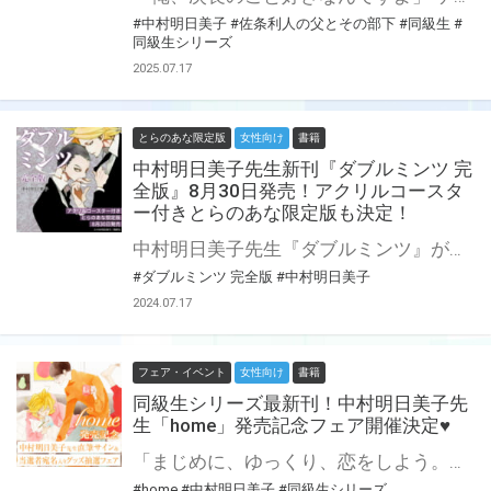
#中村明日美子
#佐条利人の父とその部下
#同級生
#
同級生シリーズ
2025.07.17
とらのあな限定版
女性向け
書籍
中村明日美子先生新刊『ダブルミンツ 完
全版』8月30日発売！アクリルコースタ
ー付きとらのあな限定版も決定！
中村明日美子先生『ダブルミンツ』が完全版となって8月30日発売決定！ とらのあなでは刊行を記念してアクリルコースター付きとらのあな限定版を発売致します♡ 池袋店・通販にて予約開始！とらのあな限定版は数量限定生産となりますので、お早めにご予約下さい！
#ダブルミンツ 完全版
#中村明日美子
2024.07.17
フェア・イベント
女性向け
書籍
同級生シリーズ最新刊！中村明日美子先
生「home」発売記念フェア開催決定♥
「まじめに、ゆっくり、恋をしよう。」のキャッチコピーで大人気、 9月下旬よりふたりの結婚式をテーマにした「blanc」原画展も開催の同級生シリーズ待望の新作「home」が刊行決定！ 新刊の発売を記念して、とらのあなでは中村明日美子先生の直筆サイン＆当選者宛名入りグッズの抽選プレゼントフェアを開催いたします♡ とらのあな限定版の有償特典B5アクリルボードに先生の直筆サインと当選者氏名を入れていただき、抽選にてプレゼント！ この貴重な機会、皆様ぜひ奮ってご応募くださいませ☆ とらのあな限定版の詳細はこちらです！ 「同級生」公式サイト▶︎https://akaneshinsha.com/opera/asmknkmr/ 中村明日美子先生Twitter▶︎https://twitter.com/asmk_gengaten
#home
#中村明日美子
#同級生シリーズ