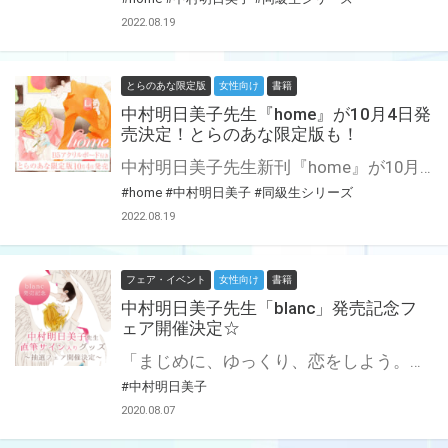
2022.08.19
とらのあな限定版
女性向け
書籍
中村明日美子先生『home』が10月4日発
売決定！とらのあな限定版も！
中村明日美子先生新刊『home』が10月4日に発売決定です！ とらのあなでは刊行を記念して、B5アクリルボード付きとらのあな限定版を発売致します！ あたたかな暖色で囲まれた日常が愛おしい一枚はファン必携…♡ とらのあな各店・通販にて予約開始。 とらのあな限定版は数量限定生産となりますので、お早めにご予約下さい！ さらに！中村明日美子先生直筆サイン入りのアクリルボードが当たる貴重なフェアも実施決定！ 詳細はこちら！
#home
#中村明日美子
#同級生シリーズ
2022.08.19
フェア・イベント
女性向け
書籍
中村明日美子先生「blanc」発売記念フ
ェア開催決定☆
「まじめに、ゆっくり、恋をしよう。」のキャッチコピーで大人気、 2018年には10周年を迎えた同級生シリーズ待望の新作「blanc」が2か月連続で刊行決定！ とらのあなでは刊行を記念してとらのあな限定版の実施が決定致しました。 さらに！#1、#2のとらのあな限定版をご購入いただいた方の中から抽選で 中村明日美子先生直筆サイン入りのアクリルボードをプレゼント致します！ 詳細は下記をご覧ください。この貴重な機会、見逃す手はないですよ！ blanc #1、#2のとらのあな限定版の詳細はこちらです！ 「同級生」公式サイト▶︎https://akaneshinsha.com/opera/asmknkmr/ 中村明日美子先生Twitter▶︎https://twitter.com/asmk_gengaten
#中村明日美子
2020.08.07