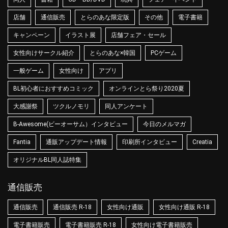
店舗
通信販売
とらのあな限定版
その他
電子書籍
キャンペーン
イラスト展
店舗フェア・セール
女性向けサークル紹介
とらのあな×韓国
PCゲーム
一般ゲーム
女性向け
アプリ
BL初心者におすすめコミック
オンラインとら祭り2020夏
大感謝祭
ツクルノモリ
同人アンケート
B-Awesome(ビーオーサム）インタビュー
今日のメルマガ
Fantia
通販アップデート情報
印刷所インタビュー
Creatia
オリジナルBL同人誌特集
通信販売
通信販売
通信販売 R-18
女性向け通販
女性向け通販 R-18
電子書籍販売
電子書籍販売 R-18
女性向け電子書籍販売