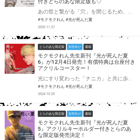
付きとらのあな限定版も♡
あの世と繋がる「穴」を閉じるため、穴の向こう側へ行ったヒカル。 よしきとのつながりを使ってこちらの世界に戻ってくるはずが、「光の身体」だけが戻ってきてしまい──。 大人気『光が死んだ夏』第8巻が12月27日に発売！ とらのあなでは刊行を記念してアクリルスタンド付きとらのあな限定版を発売致します！ 池袋店・通販にて予約開始！とらのあな限定版は数量限定生産となりますので、お早めにご予約下さい！
#モクモクれん
#光が死んだ夏
2025.11.27
とらのあな限定版
女性向け
書籍
モクモクれん先生新刊『光が死んだ夏
6』が12月4日発売！有償特典は台座付き
アクリルコースター！
光にすり変わった「ナニカ」と共に歩み出したよしきの前に突如として現れたタナカ。 彼から告げられたのは、ヒカルの正体についてだった。 二人の決意が問われた時、それぞれが見つけた本当の気持ちとは──。 大人気『光が死んだ夏』第6巻が12月4日に発売決定！ とらのあなでは刊行を記念して台座付きアクリルコースター付きとらのあな限定版を発売致します！ 池袋店・通販にて予約開始！とらのあな限定版は数量限定生産となりますので、お早めにご予約下さい！
#モクモクれん
#光が死んだ夏
2024.10.25
とらのあな限定版
女性向け
書籍
モクモクれん先生新刊『光が死んだ夏
5』アクリルキーホルダー付きとらのあ
な限定版発売決定！