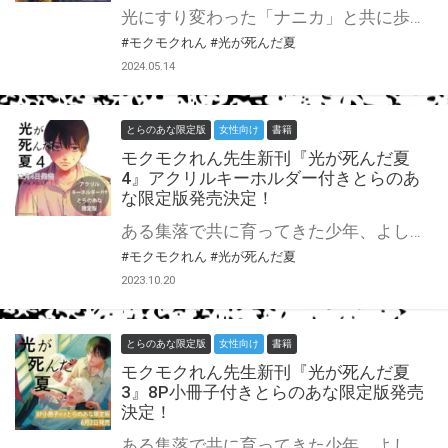
光にすり変わった「ナニカ」と共に歩むことを決意したよしき。 しかし、このままではいられないと実感した二人は「ナニカ」の正体に迫るため調査を続けていく。 その過程で「ナニカ」であるヒカルが下した決断とは── 大人気『光が死んだ夏』第5巻が6月4日に発売決定！ とらのあなでは刊行を記念してアクリルキーホルダー付きとらのあな限定版を発売致します！ 池袋店・通販にて予約開始！とらのあな限定版は数量限定生産となりますので、お早めにご予約下さい！
#モクモクれん
#光が死んだ夏
2024.05.14
とらのあな限定版
女性向け
書籍
モクモクれん先生新刊『光が死んだ夏
4』アクリルキーホルダー付きとらのあ
な限定版発売決定！
ある集落で共に育ってきた少年、よしきと光。 よしきはある日、光が別のナニカにすり替わっていたことに確信を持ってしまう。 過去の「光」ではなく、現在の「ヒカル」と共に歩むことを決意したよしき。 「ヒカル」が一体何者なのか、その正体を探るため「ノウヌキ様」、「クビタチ」の歴史を調べることに。 しかし、周囲の環境は彼らを待つことなく、変化していき──。 巻末には、何気ない日常を描いた描き下ろし短編も収録。 大人気『光が死んだ夏』第4巻が12月4日に発売決定！ とらのあなでは刊行を記念してアクリルキーホルダー付きとらのあな限定版を発売致します！ 池袋店・通販にて予約開始！とらのあな限定版は数量限定生産となりますので、お早めにご予約下さい！
#モクモクれん
#光が死んだ夏
2023.10.20
とらのあな限定版
女性向け
書籍
モクモクれん先生新刊『光が死んだ夏
3』8P小冊子付きとらのあな限定版発売
決定！
ある集落で共に育ってきた少年、よしきと光。 よしきはある日、光が別のナニカにすり替わっていたことに確信を持ってしまう。 姿かたちは同じ、見た目完璧な「ヒカル」。 しかし、確実に「人」ではない内面も感じながら よしきは「ヒカル」に寄り添い、いつも通りの日々を過ごしていく。 理解を示すことで、距離が縮まってきたある日 「人」ならざる者との、埋められない価値観の溝を実感する事件が発生し――。 巻末には、クラスの日常が垣間見える 描き下ろし短編も収録。 大人気『光が死んだ夏』第3巻が6月2日に発売決定！ とらのあなでは刊行を記念して描き下ろし入り8P小冊子付きとらのあな限定版を発売致します！ 各店・通販にて予約開始！とらのあな限定版は数量限定生産となりますので、お早めにご予約下さい！