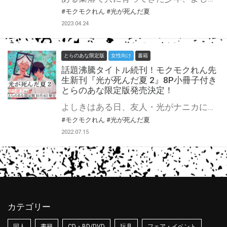
#モクモクれん
#光が死んだ夏
2023.04.24
とらのあな限定版
女性向け
書籍
話題沸騰タイトル続刊！モクモクれん先
生新刊『光が死んだ夏 2』8P小冊子付き
とらのあな限定版発売決定！
よしきはある日、友人・光がナニカにすり替わっていたことに確信を持つ。 姿かたちは全く同じ完璧な「ヒカル」。 一体よしきは何故、気づくことができたのか。彼の口から語られる真実とは…。 更に集落の人々が異変に気付き始め、動きだしていて――。 各SNSで話題の作品、第2巻。巻末には描き下ろし漫画も収録。 第一巻は発売後即重版！話題の『光が死んだ夏』2巻が10月4日に発売決定！ とらのあなでは刊行を記念して描き下ろし入り8P小冊子付きとらのあな限定版を発売致します！ 各店・通販にて予約開始！とらのあな限定版は数量限定生産となりますので、お早めにご予約下さい！
#モクモクれん
#光が死んだ夏
2022.07.15
カテゴリー
同人
書籍
CD・BD/DVD
玩具
フェア・イベント