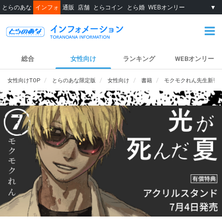
とらのあな
インフォ
通販
店舗
とらコイン
とら婚
WEBオンリー
▼
総合
女性向け
ランキング
WEBオンリー
女性向けTOP
とらのあな限定版
女性向け
書籍
モクモクれん先生新刊『