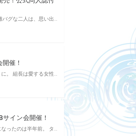
日発売！公式同人誌付
幼馴染のタカラとガクは恋人蜜月タイム♡ 昼も夜もべったりで距離バグな二人は、思い出づくりに芸術祭でピアノの連弾をすることに。 そんな折、突如イギリスからガクを訪ねてやってきたのは、どこかタカラに雰囲気の似たイギリス人・レオ。 レオは、ガクがイギリスで暮らしていた時期に拠り所にしていた相手…らしい!? それってつまり、ガクの“はじめて”の…? 芸術祭にバレンタイン! レオ以外にも問題がいっぱいな、2年生冬編♡ 「タカラは俺のだから だめ」 ラブラブ一直線♡のはずが、波乱到来──!? 距離バグ幼なじみ×性春スクールデイズ第3巻! 西本ろう先生『ビタープレイメイト 3』が10月24日に発売！ とらのあなでは刊行を記念して公式同人誌付きとらのあな限定版を発売致します♥ 池袋店・通販にて予約開始！とらのあな限定版は数量限定生産となりますので、お早めにご予約下さい！
会開催！
真宮はじめは、組長の死をきっかけにヤクザ稼業から足を洗うことに。 組長は愛する女性のために命を落としたが、恋をしたことがない真宮はその行為がさっぱり理解できなかった。 そんな時、彼氏と身を寄せ合う大学生の香坂翔と出会う。 大好きな相手へ向ける焦がれるような顔が忘れられなかったある日、デリヘルのアルバイトをしている香坂と再会する。 人を愛する気持ちはわからないが、彼氏のために身体を売る香坂の献身的な想いを知り、他の客を取らなくてすむよう彼の時間をすべて買うことにした真宮は…？ 恋を知らない元ヤクザ×愛し愛されたい大学生のゆっくり恋するピュア・ストーリー！ とらのあなでは『はじめの恋』の発売を記念して、西本ろう先生のWEBサイン会の開催が決定致しました！ この貴重な機会、皆様ぜひ奮ってご応募くださいませ☆
Bサイン会開催！
３年ぶりに再会した幼馴染のタカラと「エロいこと」をするようになったのは半年前。 タカラの名前を呼びながら、疼く奥を慰める姿を見られてしまったあの日。 羞恥で泣き出しそうなガクに、タカラがかけた言葉は 「ガクの気持ちいいとこ 昔みたいに 俺が触ってやるから」 プレイボーイで女に困らないタカラがどうして自分に手を出すのか…？ 快楽のためと言い聞かせてみるものの、離れていた間に諦めようとしていた恋心は熱く暴れだし、セフレの関係に溺れていって……。 火照る身体に振り回される、すれ違いファースト・ラブ！ 西本ろう先生新刊『ビタープレイメイト』が8月25日発売決定！ とらのあなでは発売を記念して、西本ろう先生のWEBサイン会の開催が決定致しました！ この貴重な機会、皆様ぜひ奮ってご応募くださいませ☆