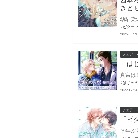
西本
きと
#ビター
2025.09.19
フェア・
「は
#はじめ
2022.12.23
フェア・
「ビ