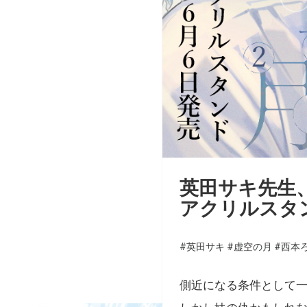
英田サキ先生、
アクリルスタ
#英田サキ
#虚空の月
#西本
側近になる条件として