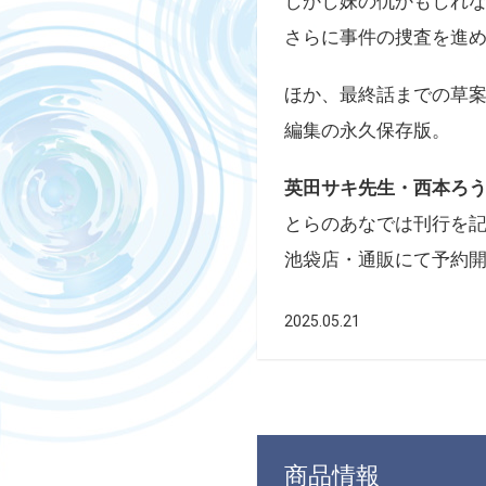
しかし妹の仇かもしれ
さらに事件の捜査を進め
ほか、最終話までの草
編集の永久保存版。
英田サキ先生・西本ろう
とらのあなでは刊行を
池袋店・通販にて予約
2025.05.21
商品情報