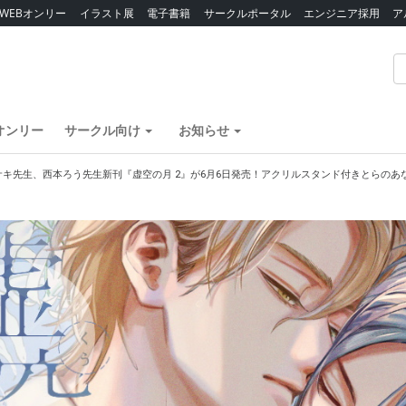
WEBオンリー
イラスト展
電子書籍
サークルポータル
エンジニア採用
ア
オンリー
サークル向け
お知らせ
サキ先生、西本ろう先生新刊『虚空の月 2』が6月6日発売！アクリルスタンド付きとらのあ