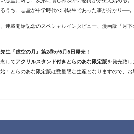
ない志堂に対し、次第に憎しみ以外の感情が芽生え始める。
るうち、志堂が中学時代の同級生であった事が分かり──
案、連載開始記念のスペシャルインタビュー、漫画版「月下
先生『虚空の月』第2巻が6月6日発売！
記念して
アクリルスタンド付きとらのあな限定版
を発売致し
開始！とらのあな限定版は数量限定生産となりますので、お