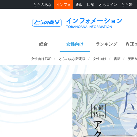
とらのあな
インフォ
通販
店舗
とらコイン
とら婚
総合
女性向け
ランキング
WEB
女性向けTOP
とらのあな限定版
女性向け
書籍
英田