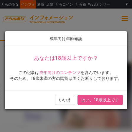
とらのあな
インフォ
通販
店舗
とらコイン
とら婚
WEBオンリー
▼
総合
女性向け
ランキング
イラスト展
成年向け年齢確認
TOP
イラスト展
ツクルノモリ
『あらくれ展～寝取られた女達～』開催決
あなたは18歳以上ですか？
この記事は
成年向けのコンテンツ
を含んでいます。
そのため、18歳未満の方の閲覧は固くお断りしております。
いいえ
はい、18歳以上です