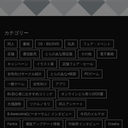
カテゴリー
同人
書籍
CD・BD/DVD
玩具
フェア・イベント
店舗
通信販売
とらのあな限定版
その他
電子書籍
キャンペーン
イラスト展
店舗フェア・セール
女性向けサークル紹介
とらのあな×韓国
PCゲーム
一般ゲーム
女性向け
アプリ
BL初心者におすすめコミック
オンラインとら祭り2020夏
大感謝祭
ツクルノモリ
同人アンケート
B-Awesome(ビーオーサム）インタビュー
今日のメルマガ
Fantia
通販アップデート情報
印刷所インタビュー
Creatia