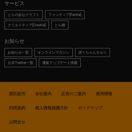
サービス
とらのあなクラフト
ファンティア[Fantia]
クリエイティア[Creatia]
とら婚
お知らせ
お知らせ一覧
オンラインマガジン
虎々ちゃんネル☆
公式Twitter一覧
通販アップデート情報
委託販売
会社案内
広告のご案内
採用情報
利用規約
個人情報保護方針
ガイドマップ
お問合せ