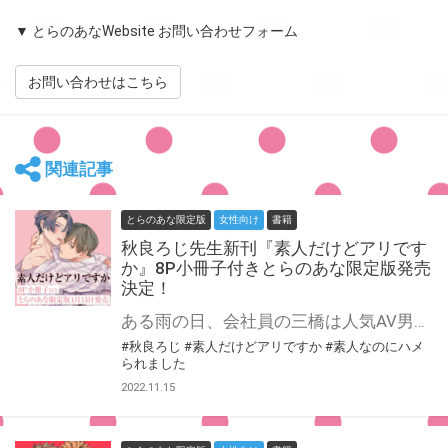
▼ とらのあなWebsite お問い合わせフォーム
お問い合わせはこちら
関連記事
とらのあな限定版
女性向け
書籍
秋良ろじ先生新刊『素人だけどアリです
か』8P小冊子付きとらのあな限定版発売
決定！
ある雨の日、会社員の三橋は人気AV男優・蓮を拾う。 傘も差さずびしょ濡れの蓮はワケありな様子で、放っておけず世話焼きついでに一晩泊めることに。 隣で眠る無防備な姿にうっかり勃ちかけていると、「お礼に抜いてあげる」とのしかかってきて…！ 挑発的な人気AV男優のテクに速攻で果ててしまった三橋だが、止まらない蓮の煽りにド絶倫で反撃開始――！ 「教えてくれるんだろ？ お前の抱き方」 平凡地味メン素人リーマンが見せる独占欲と雄の顔に、生意気な蓮もグズグズに…!? とろけてふやけて甘やかされて、愛され尽くされる 不器用なケンカップルが行き着く究極の愛の形 『素人なのにハメられました』待望の三橋×蓮スピンオフが1月15日発売決定♥ とらのあなでは刊行を記念して描き下ろし入り8P小冊子付きとらのあな限定版を発売致します！ 店舗・通販にて予約開始！とらのあな限定版は数量限定生産となりますので、お早めにご予約下さい！
#秋良ろじ
#素人だけどアリですか
#素人なのにハメ
られました
2022.11.15