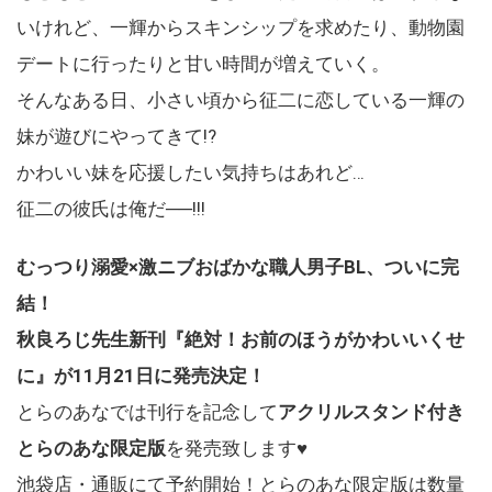
いけれど、一輝からスキンシップを求めたり、動物園
デートに行ったりと甘い時間が増えていく。
そんなある日、小さい頃から征二に恋している一輝の
妹が遊びにやってきて!?
かわいい妹を応援したい気持ちはあれど…
征二の彼氏は俺だ──!!!
むっつり溺愛×激ニブおばかな職人男子BL、ついに完
結！
秋良ろじ先生新刊『絶対！お前のほうがかわいいくせ
に』が11
月21日に発売決定！
とらのあなでは刊行を記念して
アクリルスタンド付き
とらのあな限定版
を発売致します♥
池袋店・通販にて予約開始！とらのあな限定版は数量