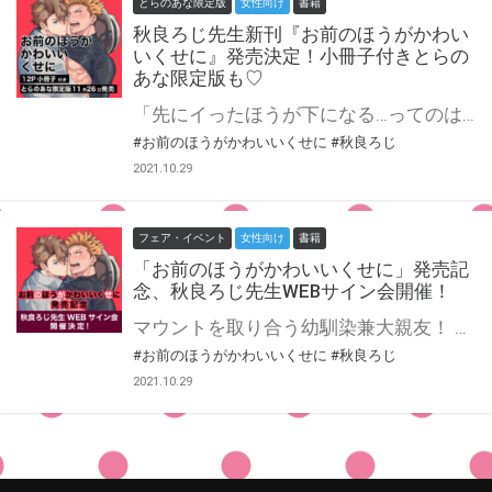
とらのあな限定版
女性向け
書籍
秋良ろじ先生新刊『お前のほうがかわい
いくせに』発売決定！小冊子付きとらの
あな限定版も♡
「先にイったほうが下になる…ってのはどうだ？」 節約のためにルームシェアをしている征二（せいじ）と一輝（かずき）は、幼稚園からの幼なじみで大親友――だったはずが、一輝の「風俗で脱童貞する」宣言から大きく関係が変わってしまう。 征二が「ヤリたいなら俺が手伝う」と言い出し、なぜかコイビト同士になってしまったのだ！？ 征二も初体験がまだなことを知っていた一輝は、先を越されたくないのだと思いそれに付き合うことに。 いざ初エッチのとき、征二よりはまだ恋愛経験がある一輝は征二をリードしようとするが、征二はタチを譲らなくて…！ むっつり溺愛×激ニブおばか、職人男子のセックス・ポジション争い！！？ 秋良ろじ先生新刊『お前のほうがかわいいくせに』コミックス発売決定！ とらのあなでは刊行を記念して描き下ろし入り12P小冊子付きとらのあな限定版を発売致します♡ 描き下ろし漫画はたっぷり8P収録予定♪各店・通販にて予約開始！ とらのあな限定版は数量限定生産となりますので、お早めにご予約下さい！
#お前のほうがかわいいくせに
#秋良ろじ
2021.10.29
フェア・イベント
女性向け
書籍
「お前のほうがかわいいくせに」発売記
念、秋良ろじ先生WEBサイン会開催！
マウントを取り合う幼馴染兼大親友！ むっつり溺愛×激ニブおばか、職人男子のセックス・ポジション争い！！？ 秋良ろじ先生最新コミックス『お前のほうがかわいいくせに』が11月26に発売！ とらのあなではコミックスの発売を記念して、秋良ろじ先生のWEBサイン会の開催が決定致しました！ この貴重な機会、皆様ぜひ奮ってご応募くださいませ☆ 『お前のほうがかわいいくせに 12P小冊子付きとらのあな限定版』も好評ご予約受付中♡ とらのあな限定版の詳細はこちら！
#お前のほうがかわいいくせに
#秋良ろじ
2021.10.29