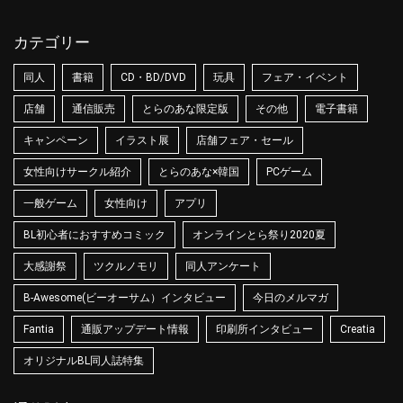
カテゴリー
同人
書籍
CD・BD/DVD
玩具
フェア・イベント
店舗
通信販売
とらのあな限定版
その他
電子書籍
キャンペーン
イラスト展
店舗フェア・セール
女性向けサークル紹介
とらのあな×韓国
PCゲーム
一般ゲーム
女性向け
アプリ
BL初心者におすすめコミック
オンラインとら祭り2020夏
大感謝祭
ツクルノモリ
同人アンケート
B-Awesome(ビーオーサム）インタビュー
今日のメルマガ
Fantia
通販アップデート情報
印刷所インタビュー
Creatia
オリジナルBL同人誌特集