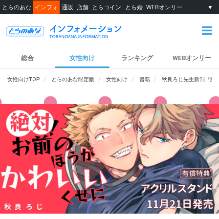
とらのあな
インフォ
通販
店舗
とらコイン
とら婚
WEBオンリー
▼
総合
女性向け
ランキング
WEBオンリー
女性向けTOP
とらのあな限定版
女性向け
書籍
秋良ろじ先生新刊『絶対