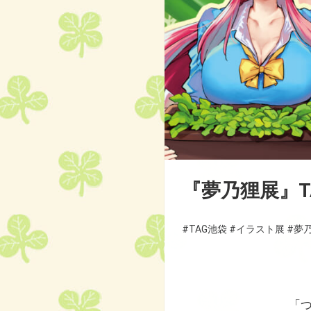
『夢乃狸展』T
#TAG池袋
#イラスト展
#夢
「