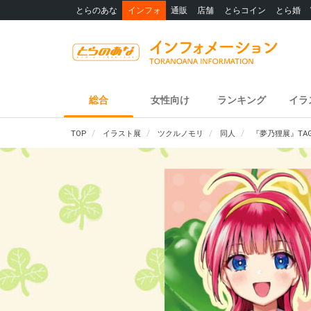
とらのあな
インフォ
通販
店舗
とらコイン
とら婚
総合
女性向け
ランキング
イラ
TOP
イラスト展
ツクルノモリ
同人
『夢乃狸展』TA