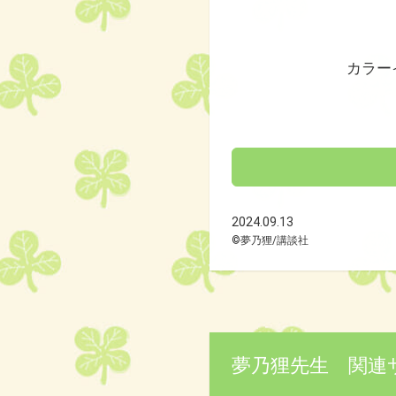
カラー
2024.09.13
©夢乃狸/講談社
夢乃狸先生 関連