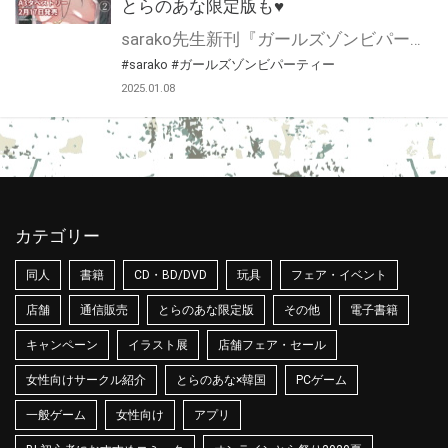
とらのあな限定版も♥
sarako先生新刊『ガールズゾンビパーティー 2』が2月17日発売！ とらのあなでは刊行を記念してA3タペストリー付きとらのあな限定版を発売致します。 タペストリーはsarako先生描き下ろし♡ とらのあな通販にて予約開始！ 限定版の製造数には限りがございますので、なにとぞお早目にご予約くださいませ！
#sarako
#ガールズゾンビパーティー
2025.01.08
カテゴリー
同人
書籍
CD・BD/DVD
玩具
フェア・イベント
店舗
通信販売
とらのあな限定版
その他
電子書籍
キャンペーン
イラスト展
店舗フェア・セール
女性向けサークル紹介
とらのあな×韓国
PCゲーム
一般ゲーム
女性向け
アプリ