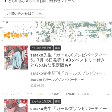
▼ とらのあなWebsite お問い合わせフォーム
お問い合わせはこちら
関連記事
とらのあな限定版
書籍
sarako先生『ガールズゾンビパーティー
5』7月16日発売！A3タペストリー付き
とらのあな限定版も♥
sarako先生新刊『ガールズゾンビパーティー 5』が7月16日発売！ とらのあなでは刊行を記念してA3タペストリー付きとらのあな限定版を発売致します。 タペストリーはsarako先生描き下ろし♡ とらのあな通販にて予約開始！ 限定版の製造数には限りがございますので、なにとぞお早目にご予約くださいませ！
#sarako
#ガールズゾンビパーティー
2026.05.25
とらのあな限定版
書籍
sarako先生『ガールズゾンビパーティー