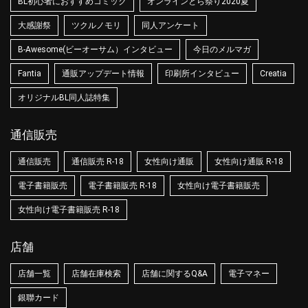
BL初心者におすすめコミック
オンラインとら祭り2020夏
大感謝祭
ツクルノモリ
同人アンケート
B-Awesome(ビーオーサム）インタビュー
今日のメルマガ
Fantia
通販アップデート情報
印刷所インタビュー
Creatia
オリジナルBL同人誌特集
通信販売
通信販売
通信販売 R-18
女性向け通販
女性向け通販 R-18
電子書籍販売
電子書籍販売 R-18
女性向け電子書籍販売
女性向け電子書籍販売 R-18
店舗
店舗一覧
店舗在庫検索
店舗に関するQ&A
電子マネー
銀聯カード