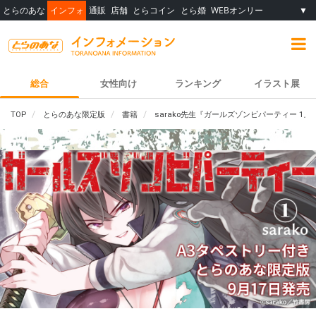
とらのあな
インフォ
通販
店舗
とらコイン
とら婚
WEBオンリー
▼
総合
女性向け
ランキング
イラスト展
TOP
とらのあな限定版
書籍
sarako先生『ガールズゾンビパーティー 1