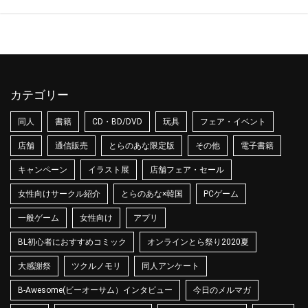
カテゴリー
同人
書籍
CD・BD/DVD
玩具
フェア・イベント
店舗
通信販売
とらのあな限定版
その他
電子書籍
キャンペーン
イラスト展
店舗フェア・セール
女性向けサークル紹介
とらのあな×韓国
PCゲーム
一般ゲーム
女性向け
アプリ
BL初心者におすすめコミック
オンラインとら祭り2020夏
大感謝祭
ツクルノモリ
同人アンケート
B-Awesome(ビーオーサム）インタビュー
今日のメルマガ