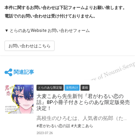
本件に関するお問い合わせは下記フォームよりお願い致します。
電話でのお問い合わせは受け付けておりません。
▼ とらのあなWebsite お問い合わせフォーム
お問い合わせはこちら
関連記事
とらのあな限定版
女性向け
書籍
大麦こあら先生新刊『君がわるい恋の
話』8P小冊子付きとらのあな限定版発売
決定！
高校生のひろむは、人気者の拓郎（たくろう）と新クラスで前後の席になる。 自身がゲイであることに引け目を感じるひろむは、懐いてくる拓郎を遠ざけようとするけれど!? 一軍男子×隅っこ男子、せいいっぱいで響く恋♥︎ 大麦こあら先生新刊『君がわるい恋の話』が9月1日に発売決定！ とらのあなでは刊行を記念して描き下ろし入り8P小冊子付きとらのあな限定版を発売致します！ 店舗・通販にて予約開始！とらのあな限定版は数量限定生産となりますので、お早めにご予約下さい！
#君がわるい恋の話
#大麦こあら
2023.07.26