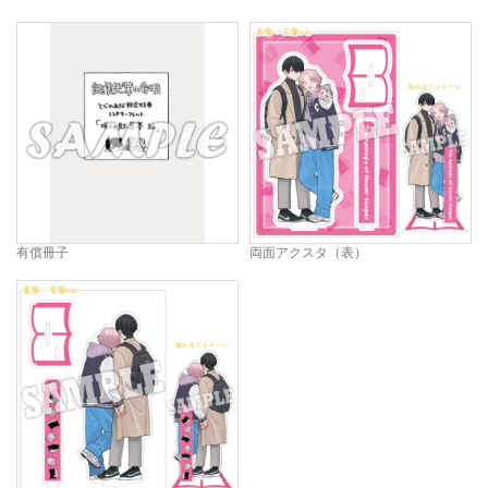
有償冊子
両面アクスタ（表）