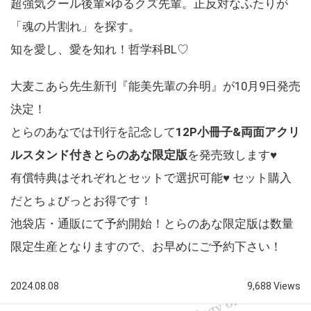
超強気クール後輩×ゆるクズ先輩。正反対なふたりが
「魂の片割れ」を探す。
知を愛し、愛を知れ！哲学科BL♡
大麦こあら先生新刊『能美先輩の弁明』が10月9日発売
決定！
とらのあなでは刊行を記念して
12P小冊子&両面アクリ
ルスタンド付きとらのあな限定版
を発売致します♥
有償特典はそれぞれとセットで選択可能♥ セット購入
だとちょびっとお得です！
池袋店・通販にて予約開始！とらのあな限定版は数量
限定生産となりますので、お早めにご予約下さい！
2024.08.08
9,688 Views