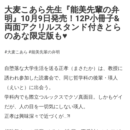
大麦こあら先生『能美先輩の弁
明』10月9日発売！12P小冊子&
両面アクリルスタンド付きとら
のあな限定版も♥
#大麦こあら
#能美先輩の弁明
自堕落な大学生活を送る正孝（まさたか）は、教授に
誘われ参加した読書会で、同じ哲学科の後輩・瑛人
（えいと）に出会う。
学科内でも際立つルックスでクソ真面目。しかもゲイ
だが、人の目を一切気にしない瑛人。
正孝は興味深々で近づくが…?!