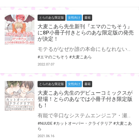
とらのあな限定版
女性向け
書籍
大麦こあら先生新刊『エマのごちそう』
に8P小冊子付きとらのあな限定版の発売
が決定！
モテるがなぜか誰の本命にもなれない大学生・彗（けい）のもとに、ある日突然、夢魔のエマがやってきた！ エマは彗と契約し召喚されたと言うが、彗にはまったく身に覚えがない。 困惑する彗をよそに”彗を魅了し魂をもらう”使命のため、さっそくエッチをしようとするエマだったが、なにやら様子が?! スパダリの卵（？）な大学生・彗とエッチが下手な夢魔・エマの、恋しちゃったら即死亡?! ハイパ～・ラブリ～・デスマッチ♪ 大麦こあら先生新刊『エマのごちそう』が8月12日発売決定♥ とらのあなでは刊行を記念して描き下ろし入り8P小冊子付きとらのあな限定版を発売致します！ 各店・通販にて予約開始！とらのあな限定版は数量限定生産となりますので、お早めにご予約下さい！
#エマのごちそう
#大麦こあら
2022.07.07
とらのあな限定版
女性向け
書籍
大麦こあら先生のデビューコミックスが
登場！とらのあなでは小冊子付き限定版
も！
有能で辛口なシステムエンジニア・瀬戸さんのもとへ、新卒の部下・仁くんがやってきた！ 仕事はできるけれど、何を考えているのかさっぱりわからない仁くん。そんな仁くんからやたらと視線を感じる瀬戸さんだったけれど？！ 無口部下×辛口上司の新感覚スウィートオフィスラブ！ NUUDEコミックス創刊第一弾！大麦こあら先生のデビューコミックスが発売決定！ とらのあなでは刊行を記念して大麦こあら先生の描き下ろし入り8P小冊子付きとらのあな限定版を発売致します♡ 各店・通販にて予約開始！ とらのあな限定版は数量限定生産となりますので、お早めにご予約下さい！
#NUUDE
#カットオーバー・クライテリア
#大麦こあ
ら
2021.06.16