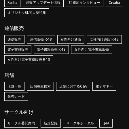
Fantia
通販アップデート情報
印刷所インタビュー
Creatia
オリジナルBL同人誌特集
通信販売
通信販売
通信販売 R-18
女性向け通販
女性向け通販 R-18
電子書籍販売
電子書籍販売 R-18
女性向け電子書籍販売
女性向け電子書籍販売 R-18
店舗
店舗一覧
店舗在庫検索
店舗に関するQ&A
電子マネー
銀聯カード
サークル向け
サークル委託案内
新規登録
サークルポータル
Q&A