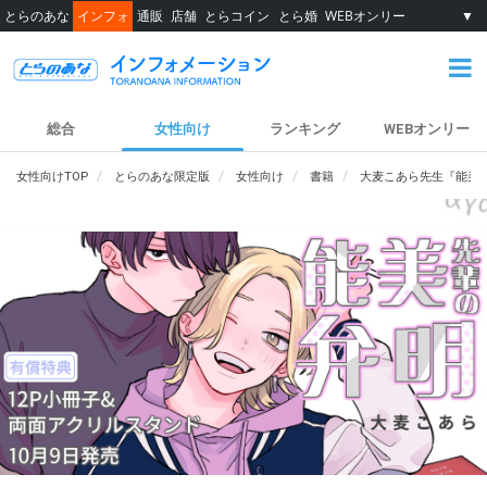
とらのあな
インフォ
通販
店舗
とらコイン
とら婚
WEBオンリー
▼
総合
女性向け
ランキング
WEBオンリー
女性向けTOP
とらのあな限定版
女性向け
書籍
大麦こあら先生『能美先