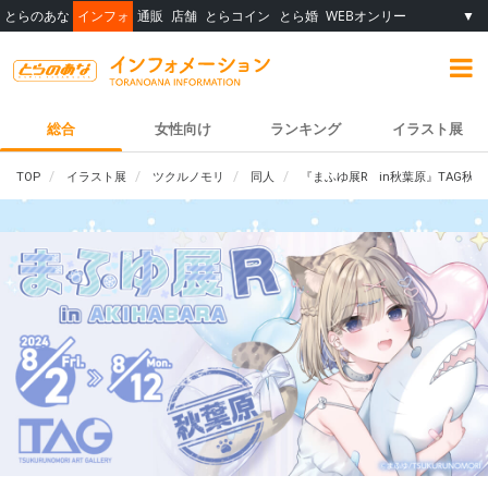
とらのあな
インフォ
通販
店舗
とらコイン
とら婚
WEBオンリー
▼
総合
女性向け
ランキング
イラスト展
TOP
イラスト展
ツクルノモリ
同人
『まふゆ展R in秋葉原』TAG秋