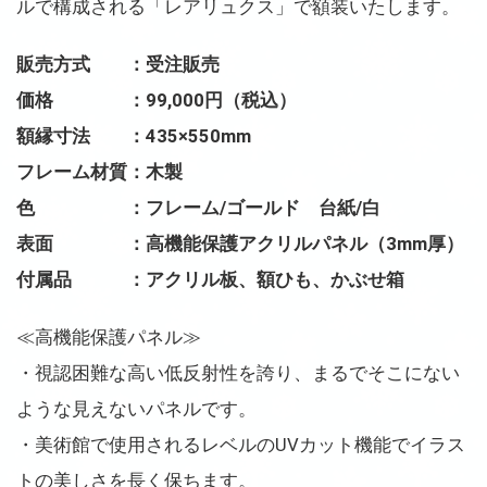
ルで構成される「レアリュクス」で額装いたします。
販売方式 ：受注販売
価格 ：99,000円（税込）
額縁寸法 ：435×550mm
フレーム材質：木製
色 ：フレーム/ゴールド 台紙/白
表面 ：高機能保護アクリルパネル（3mm厚）
付属品 ：アクリル板、額ひも、かぶせ箱
≪高機能保護パネル≫
・視認困難な高い低反射性を誇り、まるでそこにない
ような見えないパネルです。
・美術館で使用されるレベルのUVカット機能でイラス
トの美しさを長く保ちます。