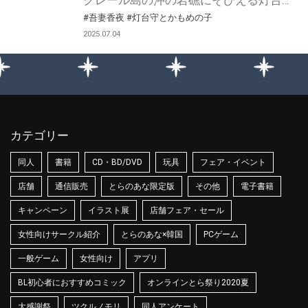
クレール島の沖の岩礁にそびえる灯台で、かもめの翼を持つルネは灯台守エヴァンと暮らしている。 嵐の夜に運命的な出会いを果たしてから、いつしかルネはエヴァンに「恋」をしていた。 笑顔が見たい、抱きしめたい、キスがしたい- ある日、自身の恋心に気づいたルネは、エヴァンと恋人どうしになれたらもっと幸せになれると信じ、愛の告白を決意する。 一方、エヴァンはルネの恋心を知りながら、過去にある「罪」を犯した己が幸せになってはいけないのだと、自らに言い聞かせていた⋯⋯。 人に恋するかもめと孤独な灯台守が織りなす奇跡の求愛譚 愛し、愛される幸せを知る第二幕！ 吾妻香夜先生新刊『灯台守とかもめの子 2』が8月1日に発売決定！ とらのあなでは刊行を記念してアクリルスタンド付きとらのあな限定版を発売致します♥ アクリルスタンドは吾妻香夜先生描き下ろし！ 池袋店・通販にて予約開始！とらのあな限定版は数量限定生産となりますので、お早めにご予約下さい！
#吾妻香夜
#灯台守とかもめの子
2025.07.04
カテゴリー
同人
書籍
CD・BD/DVD
玩具
フェア・イベント
店舗
通信販売
とらのあな限定版
その他
電子書籍
キャンペーン
イラスト展
店舗フェア・セール
女性向けサークル紹介
とらのあな×韓国
PCゲーム
一般ゲーム
女性向け
アプリ
BL初心者におすすめコミック
オンラインとら祭り2020夏
大感謝祭
ツクルノモリ
同人アンケート