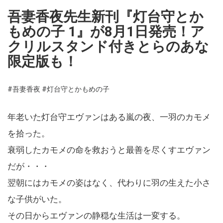
吾妻香夜先生新刊『灯台守とか
もめの子 1』が8月1日発売！ア
クリルスタンド付きとらのあな
限定版も！
#吾妻香夜
#灯台守とかもめの子
年老いた灯台守エヴァンはある嵐の夜、一羽のカモメ
を拾った。
衰弱したカモメの命を救おうと最善を尽くすエヴァン
だが・・・
翌朝にはカモメの姿はなく、代わりに羽の生えた小さ
な子供がいた。
その日からエヴァンの静穏な生活は一変する。