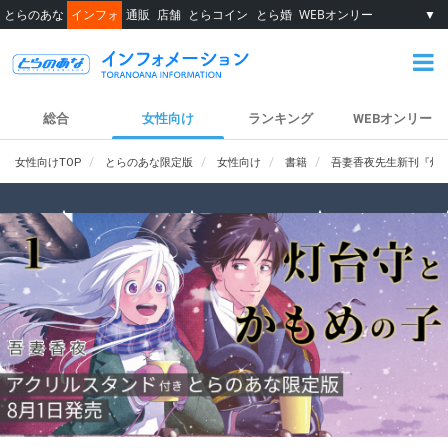
とらのあな
インフォ
通販
店舗
とらコイン
とら婚
WEBオンリー
▼
総合
女性向け
ランキング
WEBオンリー
女性向けTOP
とらのあな限定版
女性向け
書籍
吾妻香夜先生新刊『灯台