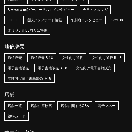
B-Awesome(ビーオーサム）インタビュー
今日のメルマガ
Fantia
通販アップデート情報
印刷所インタビュー
Creatia
オリジナルBL同人誌特集
通信販売
通信販売
通信販売 R-18
女性向け通販
女性向け通販 R-18
電子書籍販売
電子書籍販売 R-18
女性向け電子書籍販売
女性向け電子書籍販売 R-18
店舗
店舗一覧
店舗在庫検索
店舗に関するQ&A
電子マネー
銀聯カード