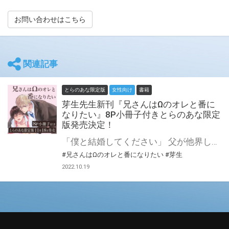
お問い合わせはこちら
関連記事
とらのあな限定版
女性向け
書籍
芽生先生新刊『兄さんはΩのオレと番に
なりたい』8P小冊子付きとらのあな限定
版発売決定！
「僕と結婚してください」 父が他界して早数年、倉科杏里＜くらしな/あんり＞(Ω)は母にアルファの交際相手がいると知らされる。 幼少期のトラウマのせいでアルファに苦手意識を持つ杏里だが緊張しつつも顔合わせに同席すること決意する。 穏やかで紳士的な母の新たなパートナー・逢坂＜おうさか＞と共に姿を見せた息子の柊＜しゅう＞は、杏里を見るなり突然プロポーズしてきて…!? 一方の杏里も柊を視界に入れた瞬間から鼓動の高鳴りと熱を持つ体を持て余していた。 一つ屋根の下で育まれる、無垢な二人の初めての恋。 一途で優しいエリートα×アルファ嫌いの強がりΩ。 穢れのない青年たちの清く美しい純愛ロマンス！ 芽生先生のデビューコミックス♥『兄さんはΩのオレと番になりたい』が11月18日に発売決定！ とらのあなでは刊行を記念して描き下ろし入り8P小冊子付きとらのあな限定版を発売致します！ 店舗・通販にて予約開始！とらのあな限定版は数量限定生産となりますので、お早めにご予約下さい！
#兄さんはΩのオレと番になりたい
#芽生
2022.10.19