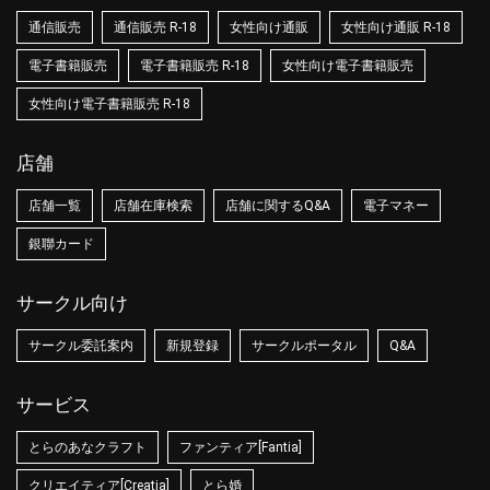
通信販売
通信販売 R-18
女性向け通販
女性向け通販 R-18
電子書籍販売
電子書籍販売 R-18
女性向け電子書籍販売
女性向け電子書籍販売 R-18
店舗
店舗一覧
店舗在庫検索
店舗に関するQ&A
電子マネー
銀聯カード
サークル向け
サークル委託案内
新規登録
サークルポータル
Q&A
サービス
とらのあなクラフト
ファンティア[Fantia]
クリエイティア[Creatia]
とら婚