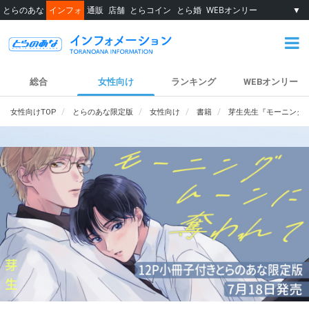
とらのあな
インフォ
通販
店舗
とらコイン
とら婚
WEBオンリー
▼
総合
女性向け
ランキング
WEBオンリー
女性向けTOP
とらのあな限定版
女性向け
書籍
芽生先生『モーニングム