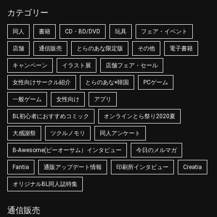
カテゴリー
同人
書籍
CD・BD/DVD
玩具
フェア・イベント
店舗
通信販売
とらのあな限定版
その他
電子書籍
キャンペーン
イラスト展
店舗フェア・セール
女性向けサークル紹介
とらのあな×韓国
PCゲーム
一般ゲーム
女性向け
アプリ
BL初心者におすすめコミック
オンラインとら祭り2020夏
大感謝祭
ツクルノモリ
同人アンケート
B-Awesome(ビーオーサム）インタビュー
今日のメルマガ
Fantia
通販アップデート情報
印刷所インタビュー
Creatia
オリジナルBL同人誌特集
通信販売