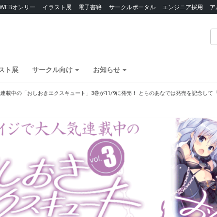
WEBオンリー
イラスト展
電子書籍
サークルポータル
エンジニア採用
ア
スト展
サークル向け
お知らせ
連載中の「おしおきエクスキュート」3巻が11/9に発売！ とらのあなでは発売を記念して