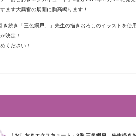
ますます大興奮の展開に胸高鳴ります！
引き続き「三色網戸。」先生の描きおろしのイラストを使
売が決定！
求めください！
「おしおきエクスキュート」3巻 三色網戸。先生描きお