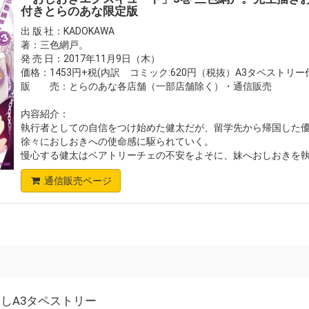
付きとらのあな限定版
出 版 社：KADOKAWA
著：三色網戸。
発 売 日：2017年11月9日（木）
価格：1453円+税(内訳 コミック:620円（税抜）A3タペストリー
販 売：とらのあな各店舗（一部店舗除く）・通信販売
内容紹介：
執行者としての自信をつけ始めた健太だが、留学先から帰国した
徐々におしおきへの使命感に駆られていく。
慢心する健太はベアトリーチェの不安をよそに、妹へおしおきを執行
通信販売ページ
しA3タペストリー