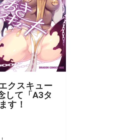
エクスキュー
念して「A3タ
ます！
売！