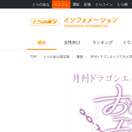
とらのあな
インフォ
通販
店舗
とらコイン
とら婚
総合
女性向け
ランキング
イラ
TOP
とらのあな限定版
書籍
月刊ドラゴンエイジで大人気