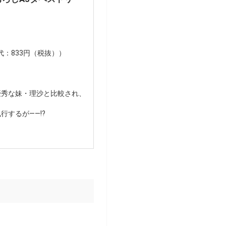
代：833円（税抜））
優秀な妹・理沙と比較され、
するが――!?