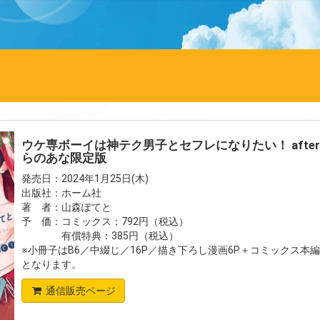
ウケ専ボーイは神テク男子とセフレになりたい！ after
らのあな限定版
発売日：2024年1月25日(木)
出版社：ホーム社
著 者：山森ぽてと
予 価：コミックス：792円（税込）
有償特典：385円（税込）
※小冊子はB6／中綴じ／16P／描き下ろし漫画6P＋コミックス本
となります。
通信販売ページ