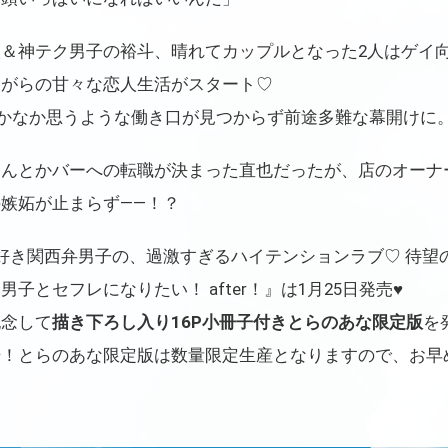
＆神テク男子の裕斗、晴れてカップルとなった2人はゲイ
ながらの甘々な恋人生活がスタート♡
かなか思うような働き口が見つからず前途多難な幕開けに
なんとかバーへの転職が決まった直也だったが、店のオーナ
嫉妬が止まらず――！？
好き関西弁男子の、過激すぎるハイテンションラブ♡ 待望
子とセフレになりたい！ after！』は1月25日発売♥
記念して
描き下ろし入り16P小冊子付きとらのあな限定版
を
始！とらのあな限定版は数量限定生産となりますので、お早