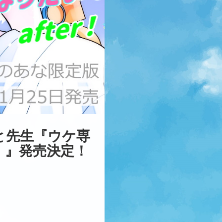
と先生『ウケ専
r！』発売決定！