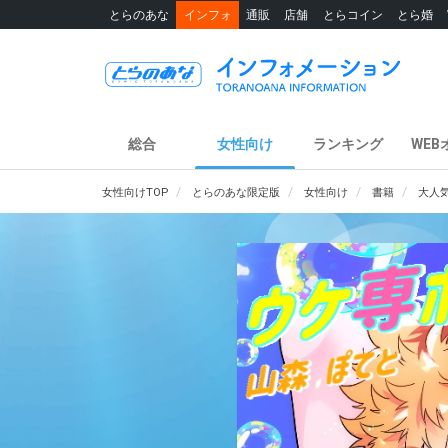
とらのあな
インフォ
通販
店舗
とらコイン
とら婚
総合
女性向け
ランキング
WEB
女性向けTOP
とらのあな限定版
女性向け
書籍
大人