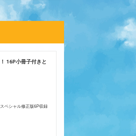
！ 16P小冊子付きと
編スペシャル修正版6P収録