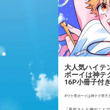
大人気ハイテ
ボーイは神テク
16P小冊子付
#ウケ専ボーイは神テク男子
「直也さんも俺のこと