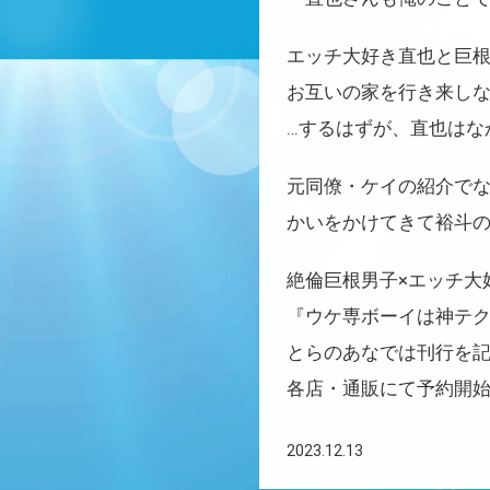
エッチ大好き直也と巨根
お互いの家を行き来し
…するはずが、直也はな
元同僚・ケイの紹介で
かいをかけてきて裕斗の
絶倫巨根男子×エッチ大
『ウケ専ボーイは神テク男
とらのあなでは刊行を
各店・通販にて予約開
2023.12.13