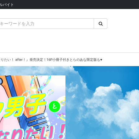
ルバイト
い！ after！』発売決定！16P小冊子付きとらのあな限定版も♥