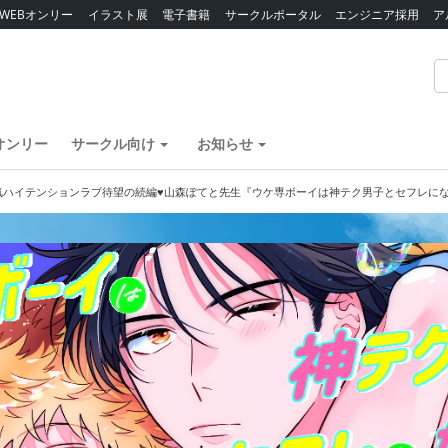
WEBオンリー
イラスト展
電子書籍
サークルポータル
エンジニア採用
ア
オンリー
サークル向け
お知らせ
気ハイテンションラブ待望の続編♥山森ぽてと先生『ウケ専ボーイは神テク男子とセフレになりた