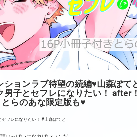
ンションラブ待望の続編♥山森ぽて
男子とセフレになりたい！ afte
きとらのあな限定版も♥
とセフレになりたい！
#山森ぽてと
で頭いっぱいになればいいんだ」