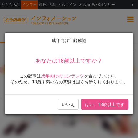
とらのあな
インフォ
通販
店舗
とらコイン
とら婚
WEBオンリー
▼
総合
女性向け
ランキング
イラスト展
成年向け年齢確認
TOP
フェア・イベント
発売開始【大慈先生、火浦R先生、上乃龍也先生、OMEGA
あなたは18歳以上ですか？
この記事は
成年向けのコンテンツ
を含んでいます。
そのため、18歳未満の方の閲覧は固くお断りしております。
いいえ
はい、18歳以上です