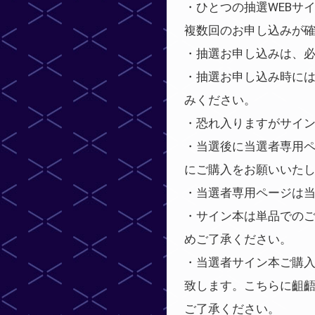
・ひとつの抽選WEBサ
複数回のお申し込みが
・抽選お申し込みは、
・抽選お申し込み時に
みください。
・恐れ入りますがサイ
・当選後に当選者専用
にご購入をお願いいた
・当選者専用ページは
・サイン本は単品での
めご了承ください。
・当選者サイン本ご購入
致します。こちらに齟
ご了承ください。