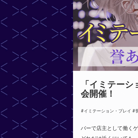
「イミテーシ
会開催！
#イミテーション・プレイ
#
バーで店主として働く