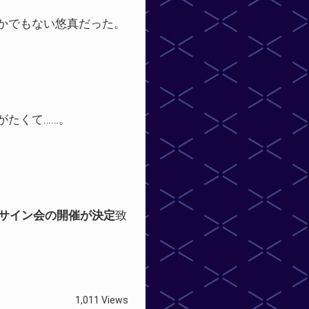
かでもない悠真だった。
がたくて……。
Bサイン会の開催が決定
致
1,011 Views