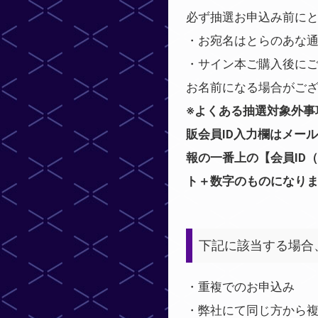
必ず抽選お申込み前に
・お宛名はとらのあな
・サイン本ご購入後に
お名前になる場合がご
※よくある抽選対象外事
販会員ID入力欄はメー
報の一番上の【会員ID（
ト＋数字のものになり
下記に該当する場合
・重複でのお申込み
・弊社にて同じ方から