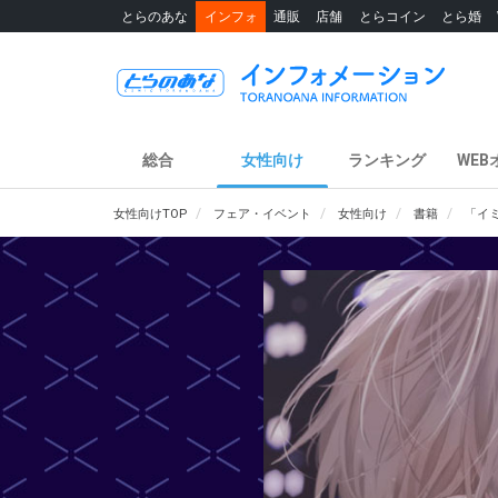
とらのあな
インフォ
通販
店舗
とらコイン
とら婚
総合
女性向け
ランキング
WEB
女性向けTOP
フェア・イベント
女性向け
書籍
「イ