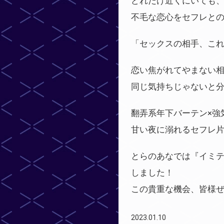
どれだけ近くにいても、
不毛な恋心をセフレと
「セックスの相手、こ
恋い焦がれてやまない相
同じ気持ちじゃないと分
翻弄系年下バーテン×強
甘い夜に溺れるセフレ片
とらのあなでは『イミ
しました！
この貴重な機会、皆様
2023.01.10