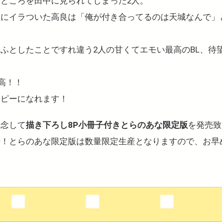
る
と
ころを田中に見られてしまった2人。
みにイラついた
高
良は「
俺が付き合ってるのは
天城
な
ん
で」
、
ふ
と
したこ
と
ですれ違う2人の甘くてエモい最
高
のBL、
待
高
！！
ッピーになれます！
記念して
描き下ろし8P小冊子付きとらのあな限定版
を発売致
始！とらのあな限定版は数量限定生産となりますので、お早