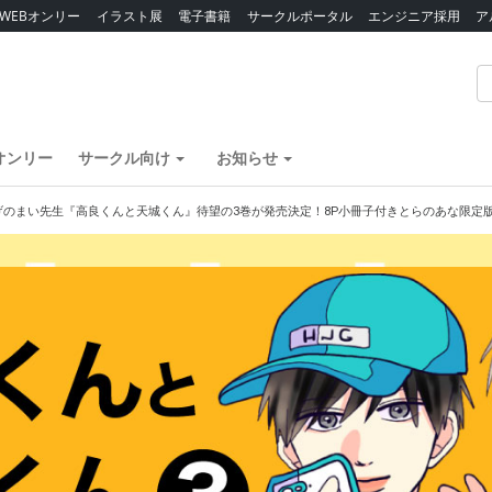
WEBオンリー
イラスト展
電子書籍
サークルポータル
エンジニア採用
ア
オンリー
サークル向け
お知らせ
げのまい先生『高良くんと天城くん』待望の3巻が発売決定！8P小冊子付きとらのあな限定