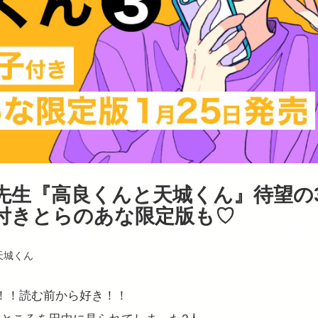
先生『高良くんと天城くん』待望の
子付きとらのあな限定版も♡
天城くん
！！読む前から好き！！