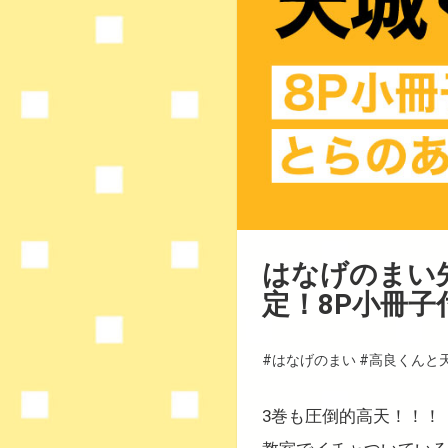
はなげのまい
定！8P小冊
#はなげのまい
#高良くんと
3巻も圧倒的
高
天！！！