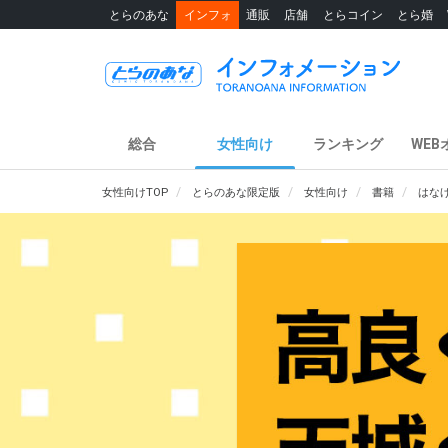
とらのあな
インフォ
通販
店舗
とらコイン
とら婚
総合
女性向け
ランキング
WEB
女性向けTOP
とらのあな限定版
女性向け
書籍
はな