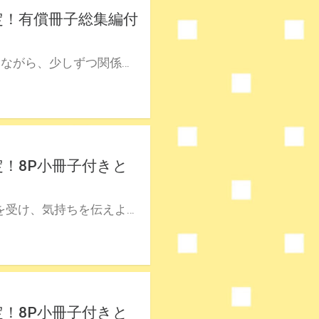
定！有償冊子総集編付
累計100万部突破のシリーズ、最新刊！ すれ違いと和解を繰り返しながら、少しずつ関係を深めていく高良と天城。 田中と香取、瀬川や山崎などクラスメイトたちも巻き込みながら、恋と友情は続いていく…！ 区切りの8巻、ついに発売！！ はなげのまい先生新刊『高良くんと天城くん 8』が8月28日発売♥ とらのあなでは刊行を記念して描き下ろし入り有償冊子総集編付きとらのあな限定版を発売致します！ こちらの総集編は、『高良くんと天城くん』1～7巻の有償冊子の漫画をまとめたものに描き下ろし6Pを追加したスペシャルな内容となっております！ 池袋店・通販にて予約開始！とらのあな限定版は数量限定生産となりますので、お早めにご予約下さい！
！8P小冊子付きと
なんかもう全部愛おしい！！！！！！！！ 柿本からのアドバイスを受け、気持ちを伝えようと奮闘する天城。 しかし高良に「何度俺がそれに騙されてきたと思ってんの」と言われてしまう。 信じてくれるまで何度も伝えようと意気込んだ矢先、廊下で田中に「別れることになった」と話す高良の姿を目撃してしまい…！？ すれ違いが暴走するドキドキの7巻、ついに発売！ はなげのまい先生新刊『高良くんと天城くん 7』が3月19日発売♥ とらのあなでは刊行を記念して描き下ろし8P小冊子付きとらのあな限定版を発売致します！ 池袋店・通販にて予約開始！とらのあな限定版は数量限定生産となりますので、お早めにご予約下さい！
！8P小冊子付きと