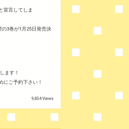
と
宣言してしま
望の3巻が1月25日発売決
します！
めにご予約下さい！
9,854 Views