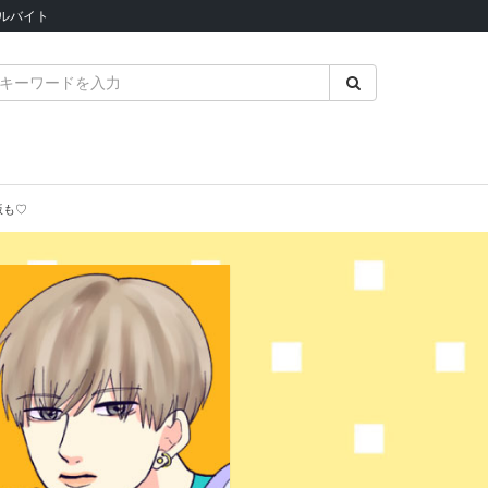
ルバイト
版も♡