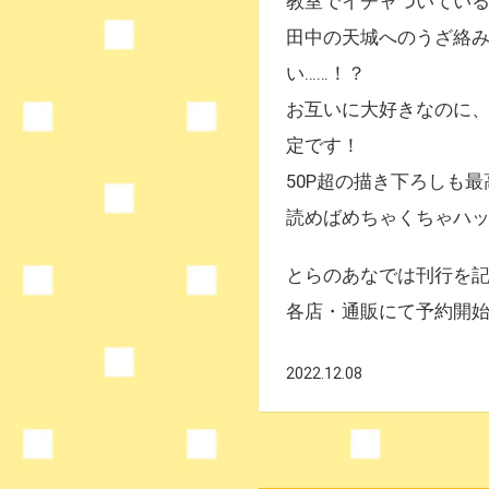
教室でイチャついてい
田中の
天城
へのうざ絡
い……！？
お互いに大好きなのに
定です！
50P超の描き下ろしも最
読めばめちゃくちゃハ
とらのあなでは刊行を
各店・通販にて予約開
2022.12.08