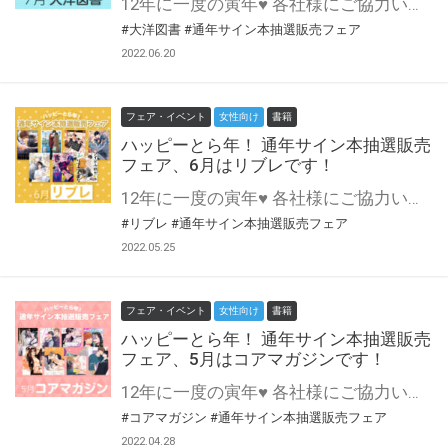
12年に一度の寅年♥ 各社様にご協力いただいて開催する 通年サイン本抽選販売フェア♪ 7月は大洋図書様にご協力いただきます！ スタイリッシュ&セクシュアルな男達の物語と言えば～？ ＼＼ihr HertZ／／ こころを焦がすセンシティブラブと言えば～？ ＼＼CRAFT／／ きっと誰もが一度は通ってる♥ 大洋図書様が7月に登場です！ この貴重な機会、皆様奮ってご応募くださいませ♥ ※対象は通信販売のみになります。
#大洋図書
#通年サイン本抽選販売フェア
2022.06.20
フェア・イベント
女性向け
書籍
ハッピーとら年！ 通年サイン本抽選販売
フェア、6月はリブレです！
12年に一度の寅年♥ 各社様にご協力いただいて開催する 通年サイン本抽選販売フェア♪ 6月はリブレ様にご協力いただきます！ BL初めてな方にも手が伸ばしやすいビボピーから、BLベテラン御用達(！？)ビーボーイコミックスまで！ 老若男女み～～～んな寄っといで♪ リブレさんのお出ましだ！ この貴重な機会、皆様奮ってご応募くださいませ♥ ※対象は通信販売のみになります。
#リブレ
#通年サイン本抽選販売フェア
2022.05.25
フェア・イベント
女性向け
書籍
ハッピーとら年！ 通年サイン本抽選販売
フェア、5月はコアマガジンです！
12年に一度の寅年♥ 各社様にご協力いただいて開催する 通年サイン本抽選販売フェア♪ 5月はコアマガジン様にご協力いただきます！ 創刊20年を超えるdrapが登場！ ホストもメンヘラもぜ～～んぶおまかせ♥ この貴重な機会、皆様奮ってご応募くださいませ♥ ※対象は通信販売のみになります。
#コアマガジン
#通年サイン本抽選販売フェア
2022.04.28