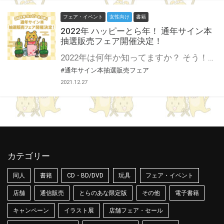
フェア・イベント
女性向け
書籍
2022年 ハッピーとら年！ 通年サイン本
抽選販売フェア開催決定！
2022年は何年か知ってますか？ そう！！！！寅年！！！！！！！ つまり通年たっぷりハッピーとらのあな♥の年です！ そこでとらのあなでは各社様にご協力いただき、 2022年 ハッピーとら年！ 通年サイン本抽選販売フェア！を開催いたします♪ 貴重なサイン本を手に入れろ！ この貴重な機会、皆様奮ってご応募くださいませ♥ ※対象は通信販売のみになります。 ※詳細は各ページをご覧ください。
#通年サイン本抽選販売フェア
2021.12.27
カテゴリー
同人
書籍
CD・BD/DVD
玩具
フェア・イベント
店舗
通信販売
とらのあな限定版
その他
電子書籍
キャンペーン
イラスト展
店舗フェア・セール