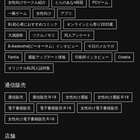
女性向けサークル紹介
とらのあな×韓国
PCゲーム
一般ゲーム
女性向け
アプリ
BL初心者におすすめコミック
オンラインとら祭り2020夏
大感謝祭
ツクルノモリ
同人アンケート
B-Awesome(ビーオーサム）インタビュー
今日のメルマガ
Fantia
通販アップデート情報
印刷所インタビュー
Creatia
オリジナルBL同人誌特集
通信販売
通信販売
通信販売 R-18
女性向け通販
女性向け通販 R-18
電子書籍販売
電子書籍販売 R-18
女性向け電子書籍販売
女性向け電子書籍販売 R-18
店舗