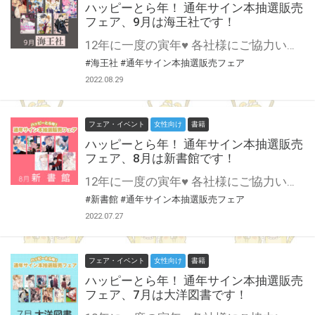
ハッピーとら年！ 通年サイン本抽選販売
フェア、9月は海王社です！
12年に一度の寅年♥ 各社様にご協力いただいて開催する 通年サイン本抽選販売フェア♪ 9月は海王社様にご協力いただきます！ 創刊20周年も間近のGUSHが登場♪ SWEET&HAPPY BOY’S LOVE LIFEに溺れよう！ この貴重な機会、皆様奮ってご応募くださいませ♥ ※対象は通信販売のみになります。
#海王社
#通年サイン本抽選販売フェア
2022.08.29
フェア・イベント
女性向け
書籍
ハッピーとら年！ 通年サイン本抽選販売
フェア、8月は新書館です！
12年に一度の寅年♥ 各社様にご協力いただいて開催する 通年サイン本抽選販売フェア♪ 8月は新書館様にご協力いただきます！ 恋愛至上主義・BLコミック誌『Dear＋』にオトナの愛のBLマガジン『Cheri＋』を擁するディアプラスコミックスがついに登場！ この貴重な機会、皆様奮ってご応募くださいませ♥ ※対象は通信販売のみになります。
#新書館
#通年サイン本抽選販売フェア
2022.07.27
フェア・イベント
女性向け
書籍
ハッピーとら年！ 通年サイン本抽選販売
フェア、7月は大洋図書です！