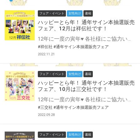
フェア・イベント
女性向け
書籍
ハッピーとら年！ 通年サイン本抽選販売
フェア、12月は祥伝社です！
12年に一度の寅年♥ 各社様にご協力いただいて開催する 通年サイン本抽選販売フェア♪ 12月は祥伝社様にご協力いただきます！ 1年間開催してきたハッピーとら年フェア…締めくくりは信頼と安定のon BLUE comics！ この貴重な機会、皆様奮ってご応募くださいませ♥ ※対象は通信販売のみになります。
#祥伝社
#通年サイン本抽選販売フェア
2022.11.21
フェア・イベント
女性向け
書籍
ハッピーとら年！ 通年サイン本抽選販売
フェア、10月は三交社です！
12年に一度の寅年♥ 各社様にご協力いただいて開催する 通年サイン本抽選販売フェア♪ 10月は三交社様にご協力いただきます！ あらゆるヘキを満たしてくれるシャルルコミックス・デイジーコミックスの登場です！ この貴重な機会、皆様奮ってご応募くださいませ♥ ※対象は通信販売のみになります。
#三交社
#通年サイン本抽選販売フェア
2022.09.28
フェア・イベント
女性向け
書籍