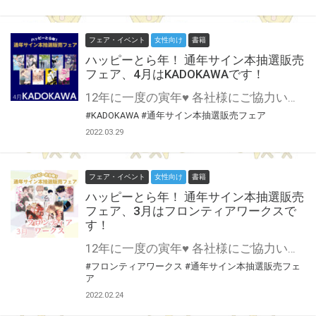
フェア・イベント
女性向け
書籍
ハッピーとら年！ 通年サイン本抽選販売
フェア、4月はKADOKAWAです！
12年に一度の寅年♥ 各社様にご協力いただいて開催する 通年サイン本抽選販売フェア♪ 4月はKADOKAWA様にご協力いただきます！ 多様なレーベルに多彩な作品群！ 異世界からDKまでよりどりみどり♪ この貴重な機会、皆様奮ってご応募くださいませ♥ ※対象は通信販売のみになります。
#KADOKAWA
#通年サイン本抽選販売フェア
2022.03.29
フェア・イベント
女性向け
書籍
ハッピーとら年！ 通年サイン本抽選販売
フェア、3月はフロンティアワークスで
す！
12年に一度の寅年♥ 各社様にご協力いただいて開催する 通年サイン本抽選販売フェア♪ 3月はフロンティアワークス様にご協力いただきます！ 斬新で引き込まれるストーリーから濃密なエロスまで！ 「こんなBLが読みたかった！」そんな作品に出会えるダリアコミックス♥ この貴重な機会、皆様奮ってご応募くださいませ♥ ※対象は通信販売のみになります。
#フロンティアワークス
#通年サイン本抽選販売フェ
ア
2022.02.24