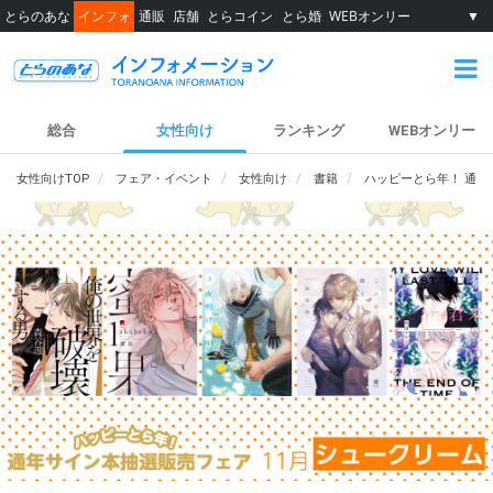
とらのあな
インフォ
通販
店舗
とらコイン
とら婚
WEBオンリー
▼
総合
女性向け
ランキング
WEBオンリー
女性向けTOP
フェア・イベント
女性向け
書籍
ハッピーとら年！ 通年