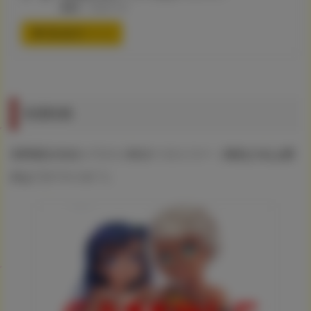
素材：スエード
通信販売ページ
有償特典
高岡基文先生イラストB2タペストリー（褐色少女は膣
内までナマイキ♡）