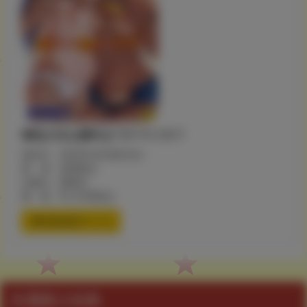
褐色少女は膣内までナマイキ♡
発売日：2022年4月28日(木)
著 者：高岡基文
出版社：茜新社
価 格：¥1,210(税込)
通信販売ページ
共通購入特典