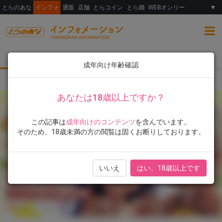
とらのあな
インフォ
通販
店舗
とらコイン
とら婚
WEBオンリー
▼
総合
女性向け
ランキング
イラスト展
成年向け年齢確認
TOP
とらのあな限定版
書籍
高岡基文先生！最新単行本『褐色少女は膣内ま
あなたは18歳以上ですか？
この記事は
成年向けのコンテンツ
を含んでいます。
そのため、18歳未満の方の閲覧は固くお断りしております。
いいえ
はい、18歳以上です