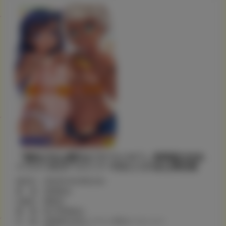
『褐色少女は膣内までナマイキ♡』高岡基文先生
イラストB2タペストリー付きとらのあな限定版
発売日：2022年4月28日(木)
著 者：高岡基文
出版社：茜新社
価 格：¥2,750(税込)
付 録：高岡基文先生イラストB2タペストリー