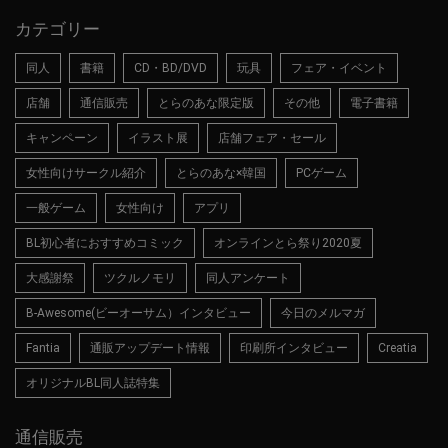
カテゴリー
同人
書籍
CD・BD/DVD
玩具
フェア・イベント
店舗
通信販売
とらのあな限定版
その他
電子書籍
キャンペーン
イラスト展
店舗フェア・セール
女性向けサークル紹介
とらのあな×韓国
PCゲーム
一般ゲーム
女性向け
アプリ
BL初心者におすすめコミック
オンラインとら祭り2020夏
大感謝祭
ツクルノモリ
同人アンケート
B-Awesome(ビーオーサム）インタビュー
今日のメルマガ
Fantia
通販アップデート情報
印刷所インタビュー
Creatia
オリジナルBL同人誌特集
通信販売