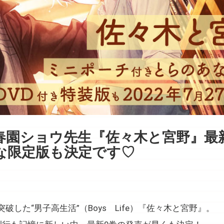
春園ショウ先生『佐々木と宮野』最
な限定版も決定です♡
破した“男子高生活”（Boys Life）『佐々木と宮野』。