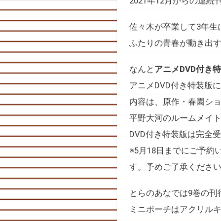
2021年12月からの
佐々木が卒業して3年生
ふたりの青春が動き出す、
なんと
アニメDVD付き
アニメDVD付き特装版
内容は、原作・春園シ
平野大河のルームメイ
DVD付き特装版は完全
※5月18日までにご予
す。予めご了承くださ
とらのあなでは9巻の刊
ミニポーチはアクリル