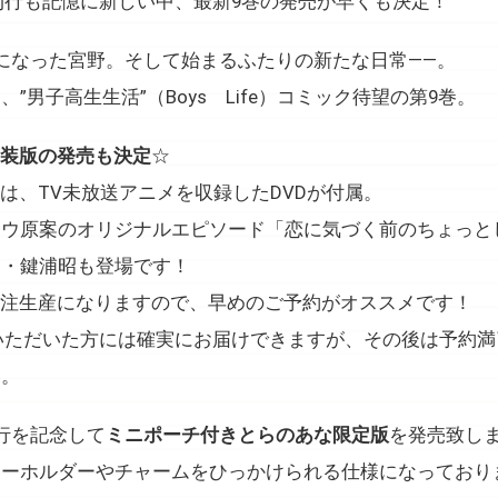
連続刊行も記憶に新しい中、最新9巻の発売が早くも決定！
になった宮野。そして始まるふたりの新たな日常――。
”男子高生生活”（Boys Life）コミック待望の第9巻。
特装版の発売も決定
☆
には、TV未放送アニメを収録したDVDが付属。
ョウ原案のオリジナルエピソード「恋に気づく前のちょっと
ト・鍵浦昭も登場です！
受注生産になりますので、早めのご予約がオススメです！
約いただいた方には確実にお届けできますが、その後は予約
い。
行を記念して
ミニポーチ付きとらのあな限定版
を発売致し
キーホルダーやチャームをひっかけられる仕様になっており