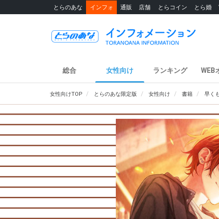
とらのあな
インフォ
通販
店舗
とらコイン
とら婚
総合
女性向け
ランキング
WEB
女性向けTOP
とらのあな限定版
女性向け
書籍
早く