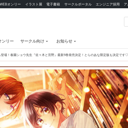
WEBオンリー
イラスト展
電子書籍
サークルポータル
エンジニア採用
ア
オンリー
サークル向け
お知らせ
も登場！春園ショウ先生『佐々木と宮野』最新9巻発売決定！とらのあな限定版も決定です