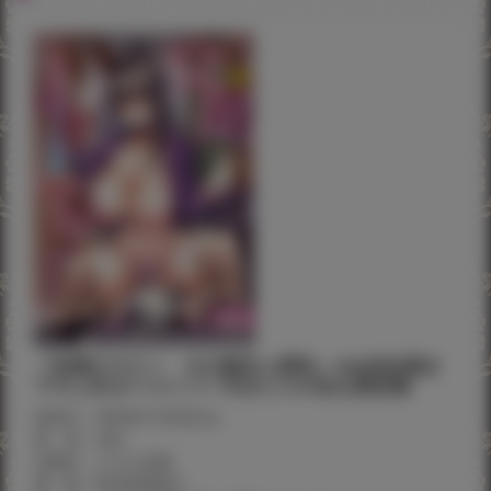
『交尾のマナー その基本と原則』chin先生描き
下ろしB2タペストリー付きとらのあな限定版
発売日：2022年1月4日(火)
著 者：chin
出版社：クロエ出版
価 格：¥2,660(税込)