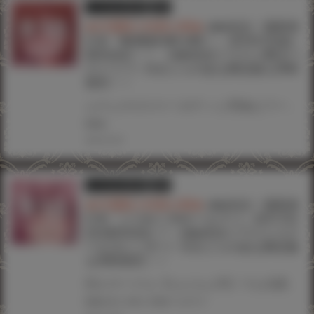
とらのあな限定版
書籍
★共通購入特典公開★
chin先生！最新単
行本『NO猥婦 NO LIFE！』3月31日(金)
発売決定！！ 《chin先生イラストB2タペ
ストリー》付きとらのあな限定版も同時
発売！！
ムチムチのスケベボディと秀逸なワードセンスで大人気の作家・chin先生！ 最新単行本がコアマガジン・メガストアコミックス レーベルより登場！！ コアマガジンの人妻専門WEBコミック誌『コミックホットミルク濃いめ』掲載のchin先生の作品がついに単行本化！ 『NO猥婦 NO LIFE！』2023年3月31日(金)発売！！！ とらのあなではchin先生 最新単行本『NO猥婦 NO LIFE！』発売を記念して、 《chin先生イラストB2タペストリー》付きとらのあな限定版をご用意しました！！ お買い逃しのないよう、是非お求めください！
#chin
2023.03.30
とらのあな限定版
書籍
★共通購入特典公開★
chin先生！最新単
行本『メス♥イズ♥オールマゾ』3月17日
(水)発売決定！! 《chin先生イラストスク
ールカレンダー》付きとらのあな限定版
も同時発売！！
同人サークル【ちんちん亭】でも活躍中！作中で飛び交う強烈な台詞回しも大注目の人気作家・chin先生！！ 単行本4冊目のなる最新作『メス♥イズ♥オールマゾ』がエンジェル出版より発売決定！！ とらのあなではchin先生・最新単行本『メス♥イズ♥オールマゾ』発売を記念して、作中の種付けおじさんの台詞を12ヶ月楽しめる！！ 《chin先生イラストスクールカレンダー》付きとらのあな限定版をご用意しました！！ お買い逃しのないよう、是非お求めください！
#chin
#メス♥イズ♥オールマゾ