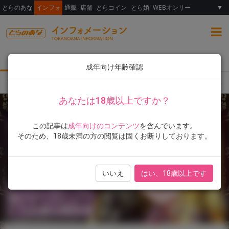
とらのあな
インフォ
通販
店舗
とらコイン
とら婚
WEBオンリー
▼
総合
女性向け
ランキング
イラスト展
成年向け年齢確認
TOP
とらのあな限定版
書籍
chin先生！最新単行本『交尾のマナー その基
あなたは18歳以上ですか？
この記事は
成年向けのコンテンツ
を含んでいます。
そのため、18歳未満の方の閲覧は固くお断りしております。
いいえ
はい、18歳以上です