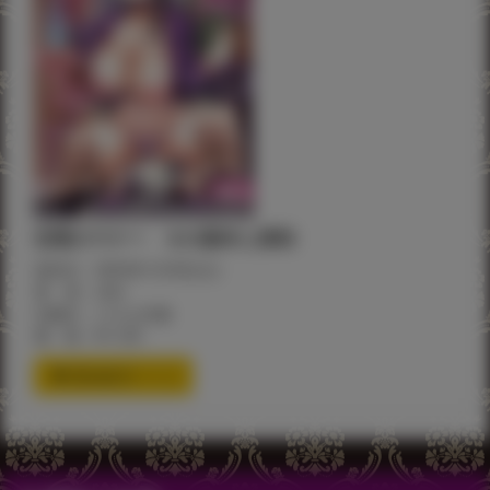
交尾のマナー その基本と原則
発売日：2022年1月4日(火)
著 者：chin
出版社：クロエ出版
価 格：¥1,120
通信販売ページ