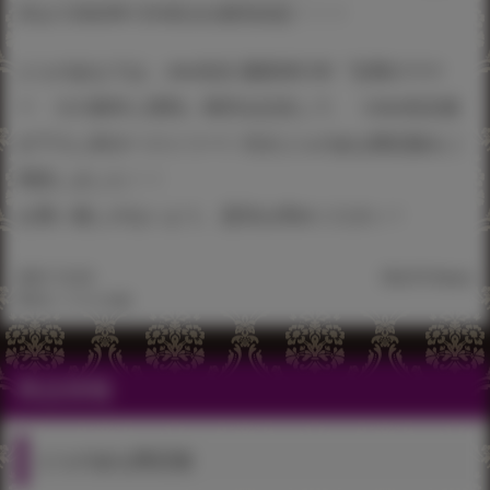
沢山で2022年1月4日(火)発売決定！！！
とらのあなでは、chin先生 最新単行本『交尾のマナ
ー その基本と原則』発売を記念して、《chin先生描
き下ろしB2タペストリー》付きとらのあな限定版をご
用意しました！！
お買い逃しのないよう、是非お求めください！
2021.12.23
39,619 Views
©chin／クロエ出版
商品情報
とらのあな限定版