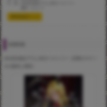
付 録：chin先生描き下ろしB2タペストリー
素材：スエード
通信販売ページ
有償特典
chin先生描き下ろしB2タペストリー（交尾のマナー
その基本と原則）