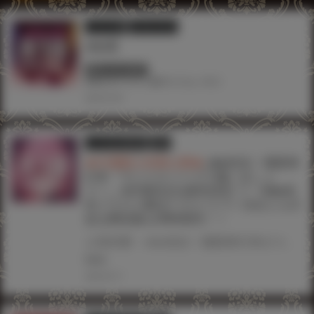
イラスト展
ツクルノモリ
chin展
終了しています
#chin
#イラスト展
#ツクルノモリ
2024.09.09
とらのあな限定版
書籍
★共通購入特典公開★
chin先生！最新単
行本『マゾメスソープで逢いましょ
う！』4月30日(火)発売決定！! 《chin先
生イラストB2タペストリー》付きとらの
あな限定版も同時発売！！
人気作家・chin先生！最新単行本がコアマガジンより発売決定！！ 弾むムチムチボディ！飛び交うスケベワード！chin先生のオリジナル作品が単行本で登場！！ 『マゾメスソープで逢いましょう！』4月30日(火)発売！！! とらのあなでは、chin先生 最新単行本『マゾメスソープで逢いましょう！』発売を記念して、《chin先生イラストB2タペストリー》付きとらのあな限定版をご用意しました！！ お買い逃しのないよう、是非お求めください！
#chin
2024.04.17