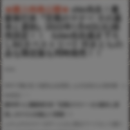
★購入特典公開★
chin先生！最
新単行本『交尾のマナー その基
本と原則』2022年1月4日(火)発
売決定！！ 《chin先生描き下ろ
しB2タペストリー》付きとらの
あな限定版も同時発売！！
#chin
作中で飛び交う強烈な台詞回しも大注目の人気作家・c
hin先生！！
新年早々に最新単行本『交尾のマナー その基本と原
則』がクロエ出版より登場！！
ムチムチのスケベボディと心に残るワードセンス盛り