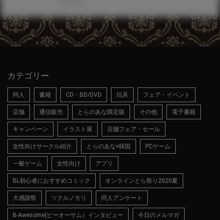
2021.03.05
カテゴリー
同人
書籍
CD・BD/DVD
玩具
フェア・イベント
店舗
通信販売
とらのあな限定版
その他
電子書籍
キャンペーン
イラスト展
店舗フェア・セール
女性向けサークル紹介
とらのあな×韓国
PCゲーム
一般ゲーム
女性向け
アプリ
BL初心者におすすめコミック
オンラインとら祭り2020夏
大感謝祭
ツクルノモリ
同人アンケート
B-Awesome(ビーオーサム）インタビュー
今日のメルマガ