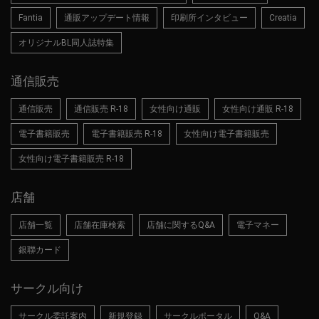
Fantia
通販アップデート情報
印刷所インタビュー
Creatia
オリジナルBL同人誌特集
通信販売
通信販売
通信販売 R-18
女性向け通販
女性向け通販 R-18
電子書籍販売
電子書籍販売 R-18
女性向け電子書籍販売
女性向け電子書籍販売 R-18
店舗
店舗一覧
店舗在庫検索
店舗に関するQ&A
電子マネー
銀聯カード
サークル向け
サークル委託案内
新規登録
サークルポータル
Q&A