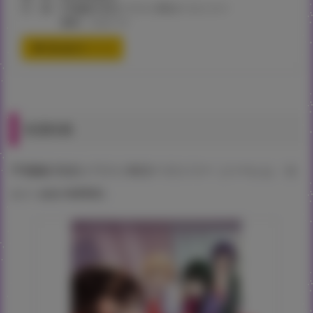
付 録：宇場義行先生イラストB2タペストリー
素材：スエード
通信販売ページ
有償特典
宇場義行先生イラストB2タペストリー（ハーレム・カ
ルト side HAREM）