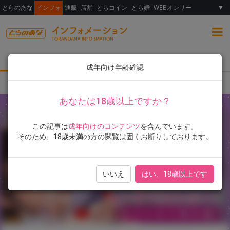
とらのあな
インフォ
通販
店舗
とらコイン
とら婚
WEBオンリー
▼
総合
女性向け
ランキング
イラスト展
成年向け年齢確認
TOP
とらのあな限定版
書籍
宇場義行先生！最新単行本『ハーレム・カルト s
あなたは18歳以上ですか？
この記事は
成年向けのコンテンツ
を含んでいます。
そのため、18歳未満の方の閲覧は固くお断りしております。
いいえ
はい、18歳以上です