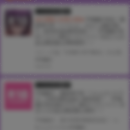
とらのあな限定版
書籍
★共通購入特典公開★
宇場義行先生！最
新単行本『ハーレム・カルト side CUL
T』4月5日(金)発売決定！! 《宇場義行先
生イラストB2タペストリー》付きとらの
あな限定版も同時発売！！
コミック誌『COMIC HOTMILK』の人気作家・宇場義行先生！単行本第5弾登場！！ 『COMIC HOTMILK』掲載の大人気シリーズ『ハーレム・カルト』の続編が待望の単行本化！！ 『ハーレム・カルト side CULT』4月5日(金)発売！！！ とらのあなでは、宇場義行先生 最新単行本『ハーレム・カルト side CULT』発売を記念して、 《宇場義行先生イラストB2タペストリー》付きとらのあな限定版をご用意しました！！ お買い逃しのないよう、是非お求めください！
#宇場義行
2024.03.28
とらのあな限定版
書籍
宇場義行、最新単行本『ハレムスパイラ
ル』が6月28日(金)に発売決定！ 《宇場
義行先生描き下ろしB2タペストリー》付
きとらのあな限定版も発売！！
宇場義行、単行本第3弾発売決定！ コミック ホットミルク連載、林間学校で女生徒に寄ってたかってハメられる男子を描いた『ハレムスパイラル』が単行本化！！ とらのあなでは発売を記念して、《宇場義行先生描き下ろしB2タペストリー》付き限定版をご用意しました。お買い逃がしのないよう、是非お求めください！
#ハレムスパイラル
#宇場義行