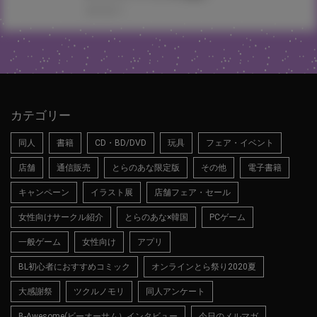
2019.06.11
カテゴリー
同人
書籍
CD・BD/DVD
玩具
フェア・イベント
店舗
通信販売
とらのあな限定版
その他
電子書籍
キャンペーン
イラスト展
店舗フェア・セール
女性向けサークル紹介
とらのあな×韓国
PCゲーム
一般ゲーム
女性向け
アプリ
BL初心者におすすめコミック
オンラインとら祭り2020夏
大感謝祭
ツクルノモリ
同人アンケート
B-Awesome(ビーオーサム）インタビュー
今日のメルマガ