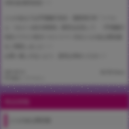
24日(金)発売決定！！
とらのあなでは宇場義行先生・最新単行本『ハーレ
ム・カルト side HAREM』発売を記念して、《宇場義行
先生イラストB2タペストリー》付きとらのあな限定版
をご用意しました！！
お買い逃しのないよう、是非お求めください！
2021.09.14
38,750 Views
©宇場義行／コアマガジン
商品情報
とらのあな限定版