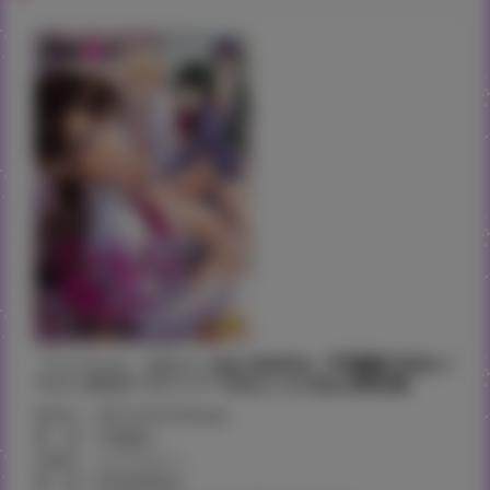
『ハーレム・カルト side HAREM』宇場義行先生イ
ラストB2タペストリー付きとらのあな限定版
発売日：2021年9月24日(金)
著 者：宇場義行
出版社：コアマガジン
価 格：¥2,840(税込)