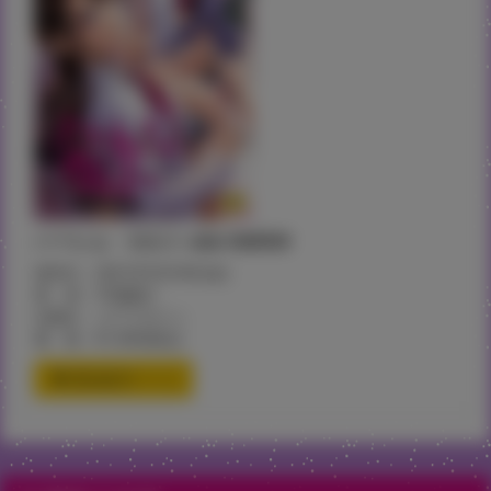
ハーレム・カルト side HAREM
発売日：2021年9月24日(金)
著 者：宇場義行
出版社：コアマガジン
価 格：¥1,300(税込)
通信販売ページ