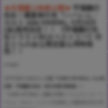
★共通購入特典公開★
宇場義行
先生！最新単行本『ハーレム・
カルト side HAREM』9月24日
(金)発売決定！！ 《宇場義行先
生イラストB2タペストリー》付
きとらのあな限定版も同時発
売！！
#宇場義行
コアマガジンのコミック誌『COMIC HOTMILK』の人気
作家・宇場義行先生！単行本第4弾登場！！
『COMIC HOTMILK』掲載の学園ハーレムコミック『ハ
ーレム・カルト』シリーズを収録した最新単行本が9月