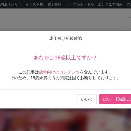
WEBオンリー
イラスト展
電子書籍
サークルポータル
エンジニア採用
ア
成年向け年齢確認
スト展
サークル向け
お知らせ
れ先生！最新単行本『チェリーたべさせて？』7月1日(木)に発売決定！！《いづれ先生イラ
あなたは18歳以上ですか？
この記事は
成年向けのコンテンツ
を含んでいます。
そのため、18歳未満の方の閲覧は固くお断りしております。
いいえ
はい、18歳以