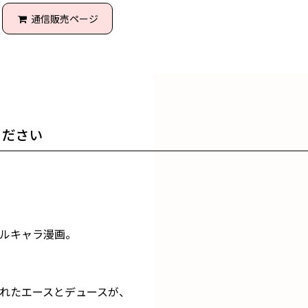
通信販売ページ
ください
ルキャラ漫画。
れたエースとデュースが、