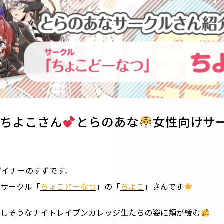
ちよこさん
とらのあな
女性向けサー
ザイナーのすずです。
はサークル「
ちょこどーなつ
」の「
ちよこ
」さんです
楽しそうなナイトレイブンカレッジ生たちの姿に頬が緩む