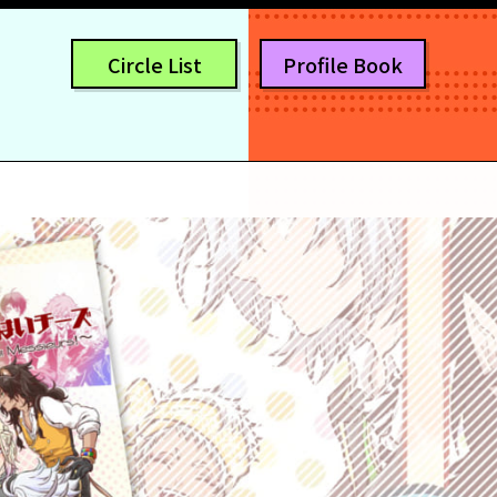
Circle List
Profile Book