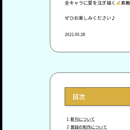
全キャラに愛を注ぎ描く
素
ぜひお楽しみください♪
2021.05.28
目次
新刊について
普段の制作について