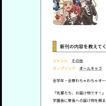
新刊の内容を教えて
ジャンル
その他
カップリング
オールキャラ
全学年・全寮わちゃわちゃオー
『先輩たち、お届け物です！』
学園長に寮長への届け物を頼ま