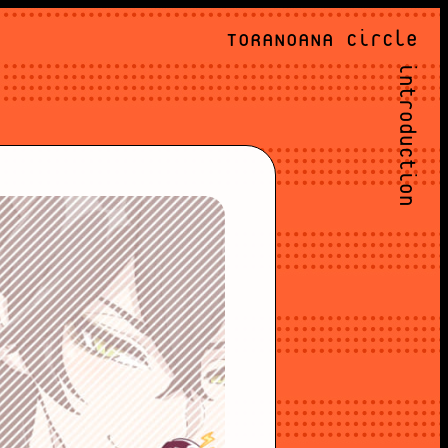
TORANOANA Circle
introduction