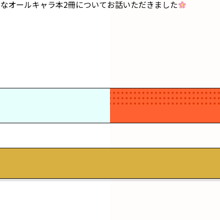
敵なオールキャラ本2冊についてお話いただきました