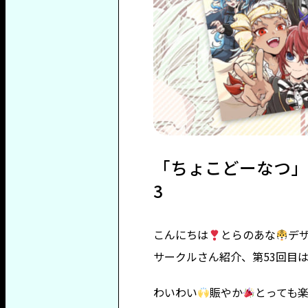
「ちょこどーなつ」
3
こんにちは
とらのあな
デ
サークルさん紹介、第53回目
わいわい
賑やか
とっても