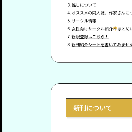
推しについて
オススメの同人誌、作家さんに
サークル情報
女性向けサークル紹介
まとめ
新規登録はこちら！
新刊紹介シートを書いてみませ
新刊について