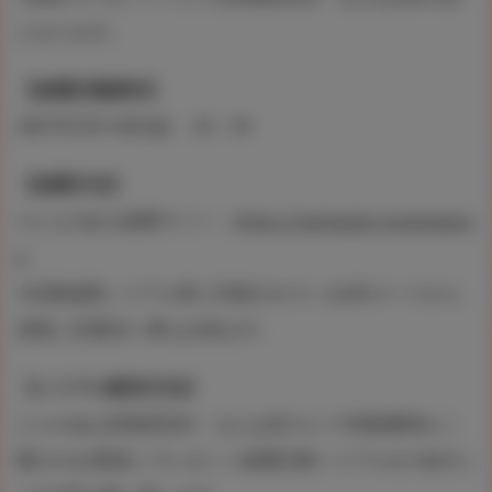
となります。
【抽選応募締切】
2021年5月14日(金) 23：59
【抽選方法】
※とらのあな抽選サイト：
https://campaign.toranoana.j
p
※応募抽選シリアル券に印刷されているQRコードから
直接ご応募頂く事も出来ます。
【シリアル配布方法】
とらのあな秋葉原店A・なんば店Ａにて対象書籍をご
購入のお客様にプレゼント抽選応募シリアルを1会計に