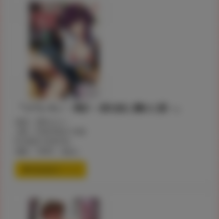
『コワレモノ：璃沙 ～家出娘と爛れた夏～』
著者：089タロー
JAN：9784799211458
ID:200011878734
価格：784円 （税込）
通信販売ページ