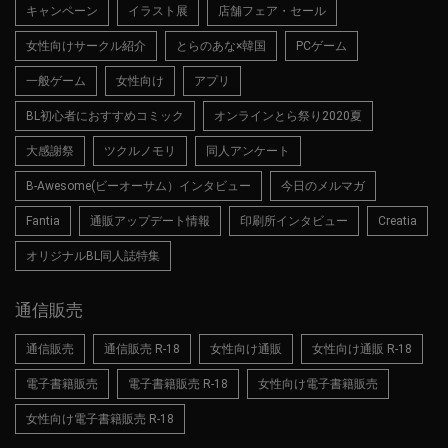
キャンペーン
イラスト展
店舗フェア・セール
女性向けサークル紹介
とらのあな×韓国
PCゲーム
一般ゲーム
女性向け
アプリ
BL初心者におすすめコミック
オンラインとら祭り2020夏
大感謝祭
ツクルノモリ
同人アンケート
B-Awesome(ビーオーサム）インタビュー
今日のメルマガ
Fantia
通販アップデート情報
印刷所インタビュー
Creatia
オリジナルBL同人誌特集
通信販売
通信販売
通信販売 R-18
女性向け通販
女性向け通販 R-18
電子書籍販売
電子書籍販売 R-18
女性向け電子書籍販売
女性向け電子書籍販売 R-18