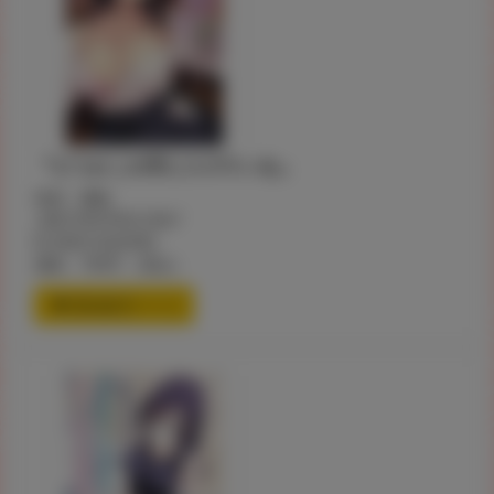
『どうかこの手にスズランを』
著者：懺悔
JAN:9784799212967
ID:200012026982
価格：784円 （税込）
通信販売ページ