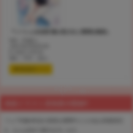
『ハーレム水泳部 憧れ美少女と豊満女教師』
著者：早瀬真人
JAN:9784799204108
ID: 200011278130
価格：776円 （税込）
通信販売ページ
表紙イラスト原画展示開催!!
フェア対象4作品の原画を期間中とらのあな秋葉原店
A、なんば店Aで展示を行います。