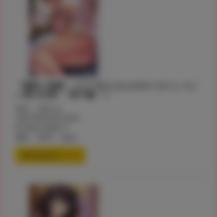
『寝取り旅館 ～ドクズおじさんのネトネトしつこ
い美少女凌○・菜子編～ 』
著者：大角やぎ
JAN:9784799212639
ID:200012000217
価格：784円 （税込）
通信販売ページ