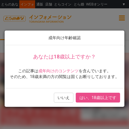
とらのあな
インフォ
通販
店舗
とらコイン
とら婚
WEBオンリー
▼
総合
女性向け
ランキング
イラスト展
成年向け年齢確認
TOP
フェア・イベント
書籍
「リアルドリーム文庫200弾突破記念フェア」開
あなたは18歳以上ですか？
この記事は
成年向けのコンテンツ
を含んでいます。
そのため、18歳未満の方の閲覧は固くお断りしております。
いいえ
はい、18歳以上です