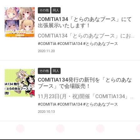
その他
同人
COMITIA134「とらのあなブース」にて
出張展示いたします！
COMITIA134「とらのあなブース」におきまして、ツクルノモリが発行しているイラスト集のなかから厳選した10点を展示いたします。 高精細出力されたイラストを、ぜひ会場にてご覧ください。 あわせてグッズの販売も行います！
#COMITIA
#COMITIA134
#とらのあなブース
2020.11.20
その他
同人
COMITIA134発行の新刊を「とらのあな
ブース」で会場販売！
11月23日(月・祝)開催「COMITIA134」にて、コミティア実行委員会様のご厚意で『とらのあな出張 スペース』を設け、今回に限りサークル様の同人誌を販売させて頂ける事となりました。 ※販売できる本はオリジナル同人誌（一次創作）に限ります。 会場販売作品は掛率95%！ ※決済手数料を除きます。※未登録作品のみ対象 会場販売の売上は決済手数料を除く95%をサークル様にお戻し致します。 コロナ禍の状況の中、イベント参加をされたくても出来ないサークルへ様のご支援の場にしたいと考えております。 実行委員会様とも初めての取り組みとなります。ご不便おかけする点もあるかと存じますが、 イベントの発展、クリエイター様、お客様を繋ぐ事が出来ればと考えておりますので、 何卒宜しくお願い致します。
#COMITIA
#COMITIA134
#とらのあなブース
2020.10.13