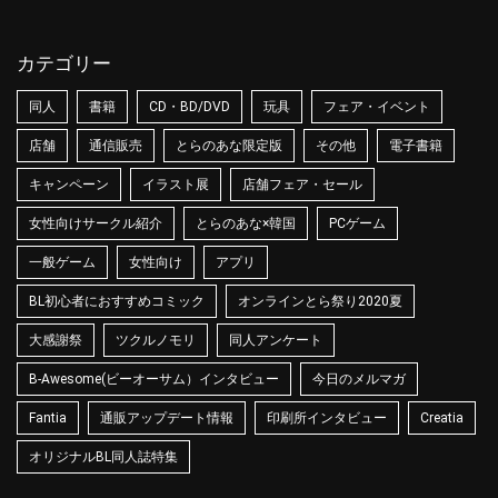
カテゴリー
同人
書籍
CD・BD/DVD
玩具
フェア・イベント
店舗
通信販売
とらのあな限定版
その他
電子書籍
キャンペーン
イラスト展
店舗フェア・セール
女性向けサークル紹介
とらのあな×韓国
PCゲーム
一般ゲーム
女性向け
アプリ
BL初心者におすすめコミック
オンラインとら祭り2020夏
大感謝祭
ツクルノモリ
同人アンケート
B-Awesome(ビーオーサム）インタビュー
今日のメルマガ
Fantia
通販アップデート情報
印刷所インタビュー
Creatia
オリジナルBL同人誌特集