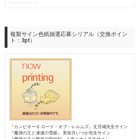
複製サイン色紙抽選応募シリアル（交換ポイン
ト：3pt）
『カンピオーネ ロード・オブ・レルムズ』丈月城先生サイン
『魔弾の王と凍漣の雪姫』 美弥月いつか先生サイン
『魔弾の王と聖泉の双紋剣』八坂ミナト先生サイン