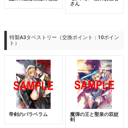
さん
特製A3タペストリー（交換ポイント：10ポイン
ト）
帝剣のパラベラム
魔弾の王と聖泉の双紋
剣