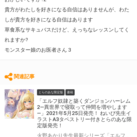
貴方がわたしを好きになる自信はありませんが、わた
しが貴方を好きになる自信はあります
草食系なサキュバスだけど、えっちなレッスンしてく
れますか?
モンスター娘のお医者さん 3
関連記事
とらのあな限定版
書籍
「エルフ奴隷と築くダンジョンハーレム
2―異世界で寝取って仲間を増やします
―」2021年5月25日発売！ ねいび先生イ
ラストA3タペストリー付きとらのあな限
定版発売！
火野あかり先生最新シリーズ「エルフ奴隷と築くダンジョンハーレム 2―異世界で寝取って仲間を増やします― 」2021年5月25日（火）発売！ とらのあなではイラスト担当ねいび先生のイラストを使用したA3タペストリー付きとらのあな限定版を発売いたします！ とらのあなでしか買えない限定版をお見逃しなく！