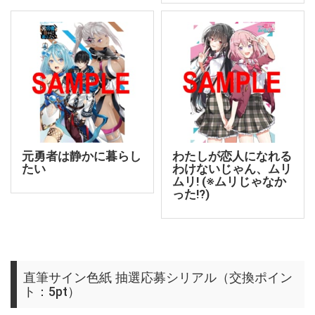
元勇者は静かに暮らし
わたしが恋人になれる
たい
わけないじゃん、ムリ
ムリ! (※ムリじゃなか
った!?)
直筆サイン色紙 抽選応募シリアル（交換ポイン
ト：5pt）