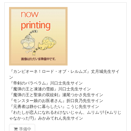
『カンピオーネ！ロード・オブ・レルムズ』丈月城先生サイ
ン
『帝剣のパラベラム』川口士先生サイン
『魔弾の王と凍漣の雪姫』川口士先生サイン
『魔弾の王と聖泉の双紋剣』瀬尾つかさ先生サイン
『モンスター娘のお医者さん』折口良乃先生サイン
『元勇者は静かに暮らしたい』こうじ先生サイン
『わたしが恋人になれるわけないじゃん、ムリムリ! (※ムリじ
ゃなかった!?)』みかみてれん先生サイン
準備中