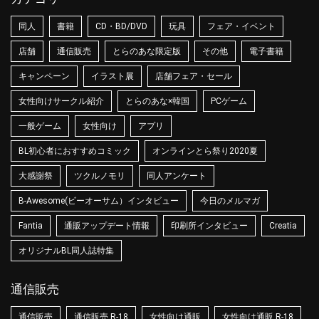
同人
書籍
CD・BD/DVD
玩具
フェア・イベント
店舗
通信販売
とらのあな限定版
その他
電子書籍
キャンペーン
イラスト展
店舗フェア・セール
女性向けサークル紹介
とらのあな×韓国
PCゲーム
一般ゲーム
女性向け
アプリ
BL初心者におすすめコミック
オンラインとら祭り2020夏
大感謝祭
ツクルノモリ
同人アンケート
B-Awesome(ビーオーサム）インタビュー
今日のメルマガ
Fantia
通販アップデート情報
印刷所インタビュー
Creatia
オリジナルBL同人誌特集
通信販売
通信販売
通信販売 R-18
女性向け通販
女性向け通販 R-18