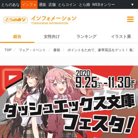
とらのあな
インフォ
通販
店舗
とらコイン
とら婚
WEBオンリー
▼
総合
女性向け
ランキング
イラスト展
TOP
フェア・イベント
書籍
ポイントをためて、豪華賞品をゲット！ 集英