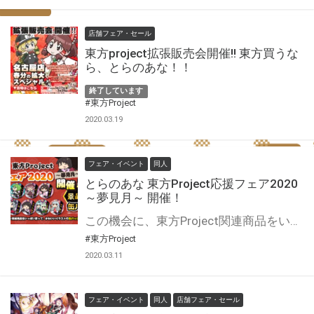
店舗フェア・セール
東方project拡張販売会開催!! 東方買うな
ら、とらのあな！！
終了しています
#東方Project
2020.03.19
フェア・イベント
同人
とらのあな 東方Project応援フェア2020
～夢見月～ 開催！
この機会に、東方Project関連商品をいっぱい買って、かわいいイラストの缶バッジをコレクションしよう♪
#東方Project
2020.03.11
フェア・イベント
同人
店舗フェア・セール