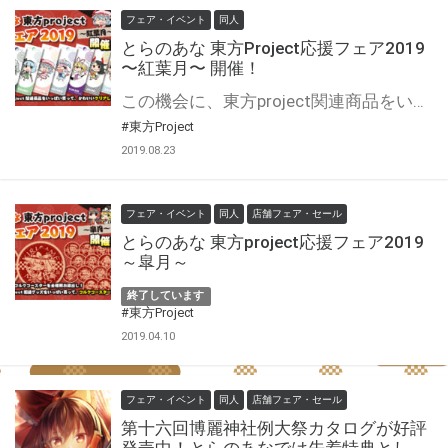
フェア・イベント
同人
とらのあな 東方Project応援フェア2019
〜紅葉月〜 開催！
この機会に、東方project関連商品をいっぱい買って、かわいいクリアしおりをGetしよう♪
#東方Project
2019.08.23
フェア・イベント
同人
店舗フェア・セール
とらのあな 東方project応援フェア2019
～皐月～
終了しています
#東方Project
2019.04.10
フェア・イベント
同人
店舗フェア・セール
第十六回博麗神社例大祭カタログが好評