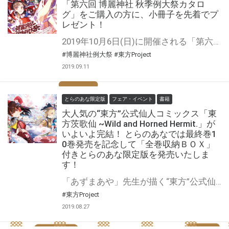
「第六回 博麗神社 秋季例大祭カタロ
グ」をご購入の方に、小冊子を先着でプ
レゼント！
2019年10月6日(日)に開催される「第六回 博麗神社 秋季例大祭」の目録（カタログ）が9月21日(土)発売！ とらのあなでは「第六回 博麗神社 秋季例大祭目録（カタログ）」をご購入の方に、『先着』特典として豪華フルカラー28P・イラスト総数45枚(40キャラ)の大ボリュームでお届けする東方Projectキャラクター名鑑 弐（ひこうしき）をプレゼントいたします！ 津留崎 優先生の描き下ろしイラストが42枚も含まれている他、新作の東方鬼形獣からPC98時代の旧作キャラまで網羅し、キャラデータも掲載しておりますので、読みごたえも抜群です！ この機会に是非、お買い求めください！
#博麗神社例大祭
#東方Project
2019.09.11
とらのあな限定版
フェア・イベント
書籍
大人気の“東方”公式仙人コミックス「東
方茨歌仙 ~Wild and Horned Hermit.」が
いよいよ完結！ とらのあなでは最終巻1
0巻発売を記念して「全巻収納ＢＯＸ」
付きとらのあな限定版を発売いたしま
す！
「あずまあや」先生が描く“東方”公式仙人コミックス「東方茨歌仙 ~Wild and Horned Hermit.」完結10巻が9/27に発売！ 「あずまあや」先生描き下ろしイラストによる博麗霊夢＆霧雨魔理沙のフィギュア付き特装版も同時発売なので要チェックです。 とらのあなでは完結を記念して全巻収納ＢＯＸ付の限定版を発売いたします。 イラストは「あずまあや」先生の描き下ろしイラスト入りです！ 今までお買い上げのお客様も、完結を期に一気に読んでみたいというお客様も 是非この機会にお買い求めください！
#東方Project
2019.08.27