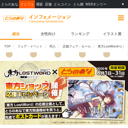
とらのあな
インフォ
通販
店舗
とらコイン
とら婚
WEBオンリー
▼
総合
女性向け
ランキング
イラスト展
TOP
フェア・イベント
同人
店舗フェア・セール
東方LostWord×