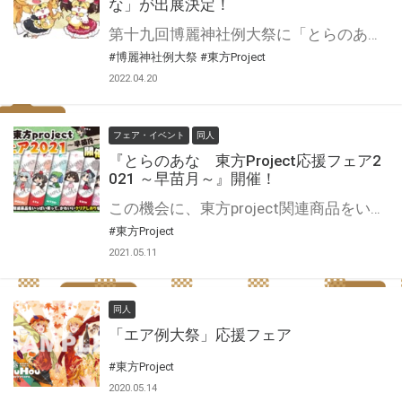
な」が出展決定！
第十九回博麗神社例大祭に「とらのあな」が出展決定！ オリジナルグッズをご用意して皆さまのご来場をお待ちしております♪ またブースではサークル様向けに委託受付所を開設します！ 会場での御納品も承りますので、是非ご利用ください！
#博麗神社例大祭
#東方Project
2022.04.20
フェア・イベント
同人
『とらのあな 東方Project応援フェア2
021 ～早苗月～』開催！
この機会に、東方project関連商品をいっぱい買って、かわいいクリアしおりをGetしよう♪
#東方Project
2021.05.11
同人
「エア例大祭」応援フェア
#東方Project
2020.05.14