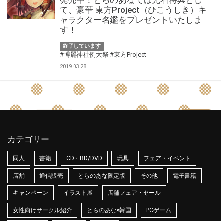
発売中！とらのあなでは先着特典とし
て、豪華 東方Project（ひこうしき）キ
ャラクター名鑑をプレゼントいたしま
す！
終了しています
#博麗神社例大祭
#東方Project
2019.03.28
カテゴリー
同人
書籍
CD・BD/DVD
玩具
フェア・イベント
店舗
通信販売
とらのあな限定版
その他
電子書籍
キャンペーン
イラスト展
店舗フェア・セール
女性向けサークル紹介
とらのあな×韓国
PCゲーム