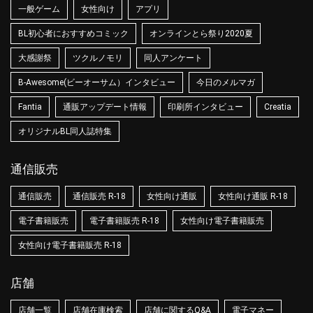
一般ゲーム
女性向け
アプリ
BL初心者におすすめコミック
オンラインとら祭り2020夏
大感謝祭
ツクルノモリ
同人アンケート
B-Awesome(ビーオーサム）インタビュー
今日のメルマガ
Fantia
通販アップデート情報
印刷所インタビュー
Creatia
オリジナルBL同人誌特集
通信販売
通信販売
通信販売 R-18
女性向け通販
女性向け通販 R-18
電子書籍販売
電子書籍販売 R-18
女性向け電子書籍販売
女性向け電子書籍販売 R-18
店舗
店舗一覧
店舗在庫検索
店舗に関するQ&A
電子マネー