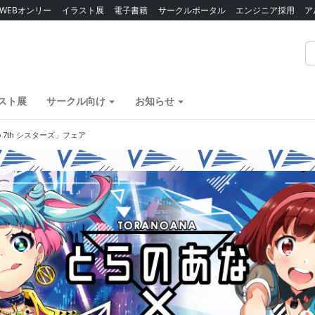
WEBオンリー
イラスト展
電子書籍
サークルポータル
エンジニア採用
ア
スト展
サークル向け
お知らせ
o 7th シスターズ」フェア