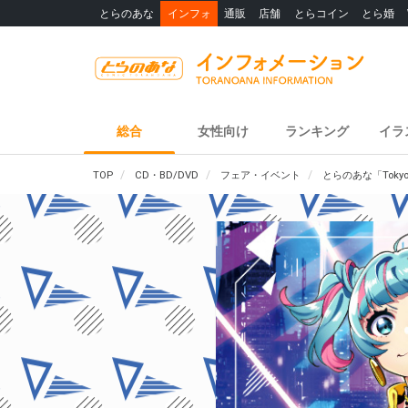
とらのあな
インフォ
通販
店舗
とらコイン
とら婚
総合
女性向け
ランキング
イラ
TOP
CD・BD/DVD
フェア・イベント
とらのあな「Toky