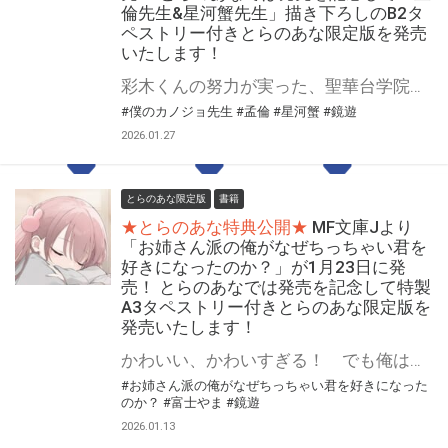
倫先生&星河蟹先生」描き下ろしのB2タ
ペストリー付きとらのあな限定版を発売
いたします！
彩木くんの努力が実った、聖華台学院の文化祭がはじまる――！ 「僕のカノジョ先生」の第16巻が2月9日（月）に発売！ とらのあなでは発売を記念して「描き下ろしB2タペストリー」付きとらのあな限定版を発売いたします。 イラストは「孟倫先生&星河蟹先生」先生の描き下ろしイラストです！ とらのあな限定版は数量限定となりますので是非お早めにお求めください！
#僕のカノジョ先生
#孟倫
#星河蟹
#鏡遊
2026.01.27
とらのあな限定版
書籍
★とらのあな特典公開★
MF文庫Jより
「お姉さん派の俺がなぜちっちゃい君を
好きになったのか？」が1月23日に発
売！ とらのあなでは発売を記念して特製
A3タペストリー付きとらのあな限定版を
発売いたします！
かわいい、かわいすぎる！ でも俺は背の高いお姉さんが好きなんだ……！ MF文庫Jより 『お姉さん派の俺がなぜちっちゃい君を好きになったのか？』が1月23日(金)に発売！ とらのあなでは発売を記念して「特製A3タペストリー付き」とらのあな限定版を発売いたします。 とらのあな限定版の数は限られていますので是非お早めにお求めください！
#お姉さん派の俺がなぜちっちゃい君を好きになった
のか？
#富士やま
#鏡遊
2026.01.13