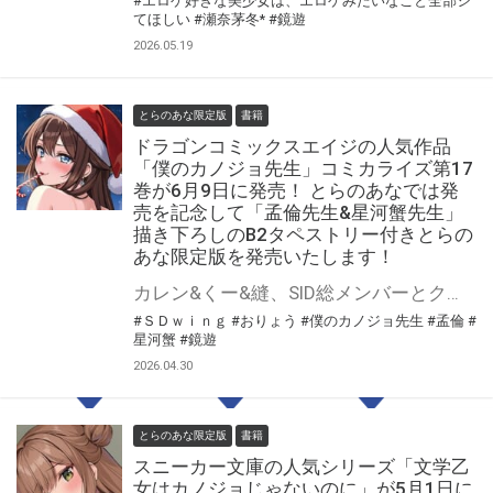
#エロゲ好きな美少女は、エロゲみたいなこと全部シ
てほしい
#瀬奈茅冬*
#鏡遊
2026.05.19
とらのあな限定版
書籍
ドラゴンコミックスエイジの人気作品
「僕のカノジョ先生」コミカライズ第17
巻が6月9日に発売！ とらのあなでは発
売を記念して「孟倫先生&星河蟹先生」
描き下ろしのB2タペストリー付きとらの
あな限定版を発売いたします！
カレン&くー&縫、SID総メンバーとクリスマストリプルデート!? 「僕のカノジョ先生」第17巻が6月9日（火）に発売！ とらのあなでは発売を記念して「描き下ろしB2タペストリー」付きとらのあな限定版を発売いたします。 イラストは「孟倫先生&星河蟹先生」先生の描き下ろしです♪ とらのあな限定版は数量限定となりますので是非お早めにお求めください！
#ＳＤｗｉｎｇ
#おりょう
#僕のカノジョ先生
#孟倫
#
星河蟹
#鏡遊
2026.04.30
とらのあな限定版
書籍
スニーカー文庫の人気シリーズ「文学乙
女はカノジョじゃないのに」が5月1日に