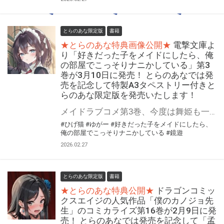
とらのあな限定版
書籍
★とらのあな特典画像公開★
電撃文庫よ
り「好きだった子をメイドにしたら、俺
の部屋でこっそりナニかしている」第3
巻が3月10日に発売！ とらのあなでは発
売を記念して特製A3タペストリー付きと
らのあな限定版を発売いたします！
メイドラブコメ第3巻、今度は舞姫も一肌脱ぐ!?(色んな意味で) 電撃文庫より 『好きだった子をメイドにしたら、俺の部屋でこっそりナニかしている』第3巻が3月10日(火)に発売！ とらのあなでは発売を記念して「特製A3タペストリー付き」とらのあな限定版を発売いたします。 とらのあな限定版の数は限られていますので是非お早めにお求めください！
#ひげ猫
#ゆがー
#好きだった子をメイドにしたら、
俺の部屋でこっそりナニかしている
#鏡遊
2026.02.27
とらのあな限定版
書籍
★とらのあな特典公開★
ドラゴンコミッ
クスエイジの人気作品「僕のカノジョ先
生」のコミカライズ第16巻が2月9日に発
売！ とらのあなでは発売を記念して「孟