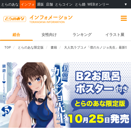
とらのあな
インフォ
通販
店舗
とらコイン
とら婚
WEBオンリー
▼
総合
女性向け
ランキング
イラスト展
TOP
とらのあな限定版
書籍
大人気ラブコメ「僕のカノジョ先生」最新5巻