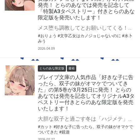
発売！ とらのあなでは発売を記念して
「特製A3タペストリー」付きとらのあな
限定版を発売いたします！
メス堕ち調教してとお願いしてくる！？ ちょっぴりエッチな青春ラブコメ「カノジョじゃないのに」 シリーズ第2弾！ 「文学乙女はカノジョじゃないのに」が5月1日（金）に発売！ とらのあなでは発売を記念して「特製A3タペストリー」付きとらのあな限定版を発売いたします。 とらのあな限定版は数量限定となりますので是非お早めにお求めください！
#おりょう
#文学乙女はカノジョじゃないのに
#水卜
みう
2026.04.09
とらのあな限定版
書籍
ブレイブ文庫の人気作品「好きな子に告
ったら、双子の妹がオマケでついてき
た」の第5巻が3月25日に発売！ とらの
あなでは発売を記念してオリジナルA3タ
ペストリー付きとらのあな限定版を発売
いたします！
大胆な双子と過ごす冬は「ハジメテ」だらけ!! 「好きな子に告ったら、双子の妹がオマケでついてきた」の第5巻が3月25日(水)に発売！ とらのあなでは発売を記念して「オリジナルA3タペストリー」付きとらのあな限定版を発売いたします。 イラストは5巻収録イラストの別Verです！ とらのあな限定版は数量限定となりますので是非お早めにお求めください！
#カット
#好きな子に告ったら、双子の妹がオマケで
ついてきた
#鏡遊
2026.02.27