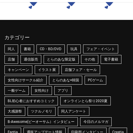
カテゴリー
同人
書籍
CD・BD/DVD
玩具
フェア・イベント
店舗
通信販売
とらのあな限定版
その他
電子書籍
キャンペーン
イラスト展
店舗フェア・セール
女性向けサークル紹介
とらのあな×韓国
PCゲーム
一般ゲーム
女性向け
アプリ
BL初心者におすすめコミック
オンラインとら祭り2020夏
大感謝祭
ツクルノモリ
同人アンケート
B-Awesome(ビーオーサム）インタビュー
今日のメルマガ
Fantia
通販アップデート情報
印刷所インタビュー
Creatia